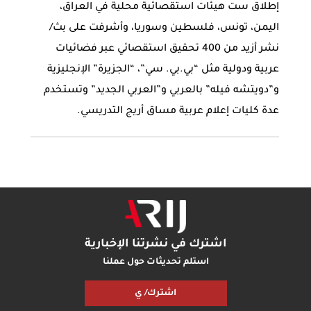
إطلاق ست هيئات استقصائية محلية في العراق،
اليمن، تونس، فلسطين وسوريا، وأشرفت على بث/
نشر أزيد من 400 تحقيق استقصائي عبر فضائيات
عربية ودولية مثل “بي.بي. سي”، “الجزيرة” الإنجليزية
و”دويتشه فيله” بالعربي و”العربي الجديد” وتستخدم
عدة كليات إعلام عربية مساق أريج التدريسي.
اشترك في نشرتنا الإخبارية
استلم تحديثات حول عملنا
اشترك/ ي