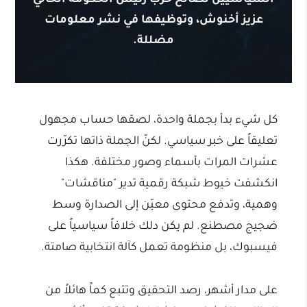
السياسيين لصالح حزب رئيس الحكومة الحالي
عزيز أخنوش، وتوظيفها في نشر معلومات
مضللة.
كل شيء بدأ بجملة واحدة، لصقها حساب مجهول
تعليقاً على خبر سياسي. لكنّ الجملة ذاتها تكرّرت
عشرات المرات بأسماء وصور مختلفة. هكذا
انكشفت خيوط شبكة رقمية تدير "مناقشات"
وهمية، وتدفع محتوى معيّن إلى الصدارة وسط
ضجيج مصطنع. لم يكن دلك خلافاً سياسياً على
فيسبوك، بل منظومة تعمل كآلة انتخابية صامتة.
على مدار أشهر، رصد التحقيق وتتبع كماً هائلاً من