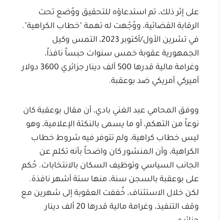
على إثر ذلك، تم استدعاؤه للتحقيق ووُضع تحت
الرقابة القضائية، ووُجّهت له تهمة "خطاب الكراهية".
في تشرين الأول/أكتوبر 2023، التمس وكيل
الجمهورية عقوبة خمس سنوات حبساً نافذاً،
وغرامة مالية قدرها 500 ألف دينار جزائري 3600 دولار
أميركي أمريكي ضد بوعقبة.
ووفق المحامي عبد الغني بادي، أن مقال بوعقبة كان
نوعاً من التهكم، أو ما يسمى بالنكتة الإعلامية، وهو
ليس خطاب كراهية، ولم تتوفر فيه شروط خطاب
الكراهية، وأن المنشور كان واضحاً بأنه تكلم عن
الجانب السياسي وتوظيف السكان بالانتخابات. حُكم
على بوعقبة بالسجن سنة، منها ستة أشهر نافذة.
لكن خلال الاستئناف، خُففت العقوبة إلى شهرين مع
وقف التنفيذ، وغرامة مالية قدرها 20 ألف دينار