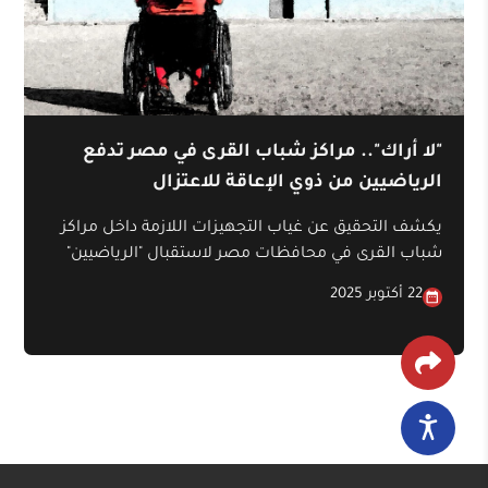
"لا أراك".. مراكز شباب القرى في مصر تدفع
الرياضيين من ذوي الإعاقة للاعتزال
يكشف التحقيق عن غياب التجهيزات اللازمة داخل مراكز
شباب القرى في محافظات مصر لاستقبال "الرياضيين"
من ذوي الإعاقة، بما يخالف مبدأ "الدمج" الذي ينص عليه
22 أكتوبر 2025
القانون ويكفله الدستور؛ الأمر الذي يؤدي إلى عزوف ذوي
الإعاقة عن ممارسة الرياضة في هذه المراكز.