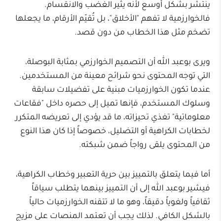
ينتشر بشكل أوسع لأنه يثير الغضب والانقسام.
فالخوارزمية لا تفهم "الأخلاق"، بل تُقيّم الأرقام، ما يجعلها
تضخم مثل هذا الخطاب من دون قصد.
ويرى بوعبد الله أن التصميم الخوارزمي بمثابة البوصلة،
التي توجه المحتوى نحو شرائح معينة من المستخدمين.
عندما تكون الخوارزميات مبنية على تفضيلات سابقة
وسلوك المستخدم، فإنها تميل إلى حصره داخل "فقاعات
معلوماتية" تغذي تحيزاته، ما قد يؤدي إلى تعريضه المتكرر
لخطابات الكراهية أو التضليل، خصوصاً إذا كان هذا النوع
من المحتوى يلقى رواجاً ضمن شبكته.
أما فيما يتعلق بالتمييز بين حرية التعبير وخطاب الكراهية،
فيشير بوعبد الله إلى أن التمييز بينهما يتطلب سياقاً
ثقافياً ولغوياً دقيقاً، وهو ما لا تتقنه الخوارزميات حالياً
بالشكل الكافي. لذلك يجب أن تعتمد المنصات على مزيج