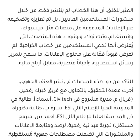
المثير للقلق، أن هذا الخطاب لم ينتشر فقط من خلال
منشورات المستخدمين العاديين، بل تم تعزيزه وتضخيمه
عبر الإعلانات المدفوعة على منصات مثل فيسبوك،
وإنستغرام، وتيك توك، ويوتيوب. هذه المنصات، التي
يُفترض أنها تحمي المستخدمين من خطاب الكراهية، لم
تفرض قيوداً فعّالة على محتوى الإعلانات؛ ما سمح بتمرير
رسائل استقطابية، وأحياناً عنصرية، مقابل أرباح مالية.
للتأكد من دور هذه المنصات في نشر العنف الجهوي،
أجرت معدة التحقيق، بالتعاون مع فريق خبراء رقمين
(فريال م، مديرة مشروع في Civitech، أسماء أ، طالبة في
المدرسة العليا للإعلام الآلي ESI، سارة ب، طالبة دكتوراه
في المدرسة العليا للإعلام الآلي ESI، أحمد س، مبرمج
مستقل) تجربة ميدانية رقمية، لرصد ومتابعة الإعلانات
والمنشورات التي تضمنت مصطلحات جهوية مُستقطِبة،