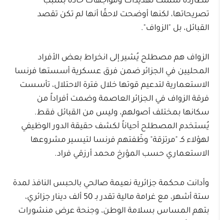
مطاردة شملت تهديدات ومواجهات حادة بسبب
تصريحاتها، لكنها أوضحت لاحقًا أنها لم تكن تقصد
القبائل، بل "الزواف".
الزواف هم مصطلح يُشير إلى انخراط بعض الأفراد
المحليين في الجزائر ضمن فرق عسكرية أسستها فرنسا
الاستعمارية لتدعيم قوتها خلال فترة الاحتلال، تأسست
فرقة الزواف في الجزائر العاصمة وضمت أفراداً من
سكانها بمختلف أصولهم، وليس من القبائل فقط.
يُستخدم المصطلح أحياناً لكشف حقيقة الدور الوظيفي
لهؤلاء كـ "مرتزقة" وظّفتهم فرنسا لتيسير مشروعها
الاستعماري حسب المؤرخ محمد أرزقي فراد.
وأدانت محكمة جزائرية نعيمة صالحي بالحبس النافذ لمدة
ستة أشهر، مع غرامة مالية تقدر بـ 50 ألف دينار جزائري،
بتهم المساس بسلامة الوطن، وجنحة عرض منشورات