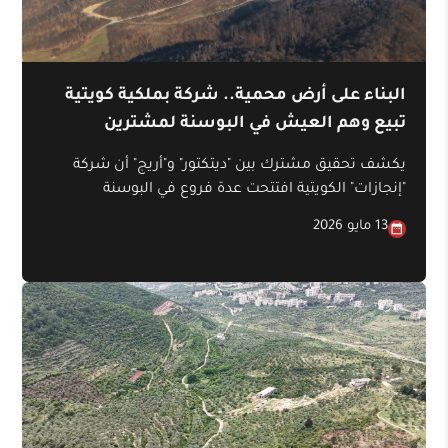
البناء على أرض محمية.. شركة بملكية كويتية
تبيع وهم العيش في البوسنة لمشترين
خليجيين
يكشف تحقيق مشترك بين "ديتكتور" و"أريج" أن شركة
"إنجازات" الكويتية افتتحت عدة فروع في البوسنة
والهرسك على مدى السنوات الأربع عشرة الماضية،
13 مايو 2026
تقوم من خلالها بعدة أنشطة؛ من بينها شراء قطع
أراضٍ زراعية وحرجية من السكان المحليين. وبعد
تقسميها وإزالة الغطاء النباتي منها، تعرضها على
مشترين من دول الخليج بأسعار أعلى بكثير، موهمةً إياهم
بإمكانية بناء منازل عليها، رغم أنها لم تحصل على
تراخيص بناء في بعض هذه الأراضي.