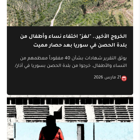
الخروج الأخير.. "لغز" اختفاء نساء وأطفال من
بلدة الحصن في سوريا بعد حصار مميت
يوثق التقرير شهادات بشأن 40 مفقوداً معظمهم من
النساء والأطفال، خرجوا من بلدة الحصن بسوريا في آذار/
مارس عام 2014، بعد حصار امتد نحو عامين، ومروا عبر
21 مارس 2026
حاجز أمني قبل أن يتم احتجازهم في منشأة سياحية.
يكشف التقرير عن تفاصيل تتعلق بالحصار ويوثق أسماء
من فُقدوا، ويكشف تفاصيل ما حدث قبل اختفائهم.