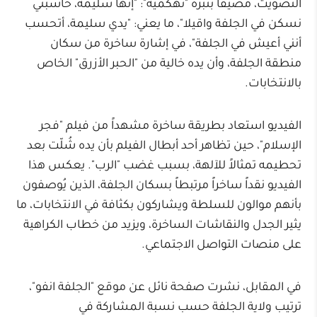
التصويت، مضيفاً بنبرة "تهكمية": "إنها سليمة، حاسبني
نسكن في الجلفة واقيلا"، ما يعني: "يدي سليمة، أتحسب
أنني أعيش في الجلفة"، في إشارة ساخرة من سكان
منطقة الجلفة، وأن يده خالية من "الحبر الأزرق" الخاص
بالانتخابات.
الفيديو استعاد بطريقة ساخرة مشهداً من فيلم "فجر
الإسلام"، حين تظاهر أحد أبطال الفيلم بأن يده شُلّت بعد
تحطيمه تمثالاً للآلهة، بسبب غضب "الرب". يعكس هذا
الفيديو نقداً ساخراً مرتبطاً بسكان الجلفة، الذين يُوصفون
بأنهم موالون للسلطة ويشاركون بكثافة في الانتخابات، ما
يثير الجدل والنقاشات الساخرة، ويزيد من خطاب الكراهية
على منصات التواصل الاجتماعي.
في المقابل، نشرت صفحة نائل عن موقع "الجلفة انفو"،
ترتيب ولاية الجلفة حسب نسبة المشاركة في