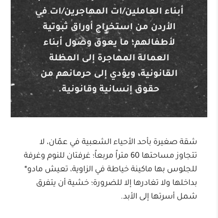
أبناء العاملين/ات المهاجرين/ات في
الأردن من استخراج أوراق ثبوتية
لأطفالهم؛ ما يعوق وصول أبناء
العمالة المهاجرة إلى المظلة
القانونية، ويؤدي إلى حرمانهم من
حقوق إنسانية وقانونية.
شقة صغيرة بأحد الأحياء الشعبية في عمّان، لا
تتجاوز مساحتها 60 متراً مربعاً؛ غرفتان للنوم وغرفة
للجلوس بها ماكينة خياطة في الزاوية، تعيش مادو*
بداخلها ولا تغادرها إلا للضرورة؛ خشية أن يتفرق
شمل أسرتها إلى الأبد.