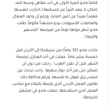
قابلنا مادو للمرة الأولى في أحد مقاهي وسط البلد
(مكان لا يبعد كثيراً عن مسكنها)، اختارت لنفسها
مقعداً بعيداً عن أعين المارة. ورغم أن وجود العمال
والعاملات الآسيويات يبدو مشهداً مألوفاً، ظلت
مادو تنظر حولها خوفاً من تعرضها "للتسفير
والإبعاد".
جاءت مادو (32 عاماً) من سريلانكا إلى الأردن قبل
خمسة عشر عاماً. عملت في أحد المنازل لبضعة
أشهر، قبل أن تقرر "الهرب". رحلت من دون أن
تتمكن حتى من أخذ جواز سفرها. راحت تبحث عن
مصدر رزق تعول به نفسها، ورغم مخالفة ذلك
لقانون العمل الأردني الذي يلزمها بالبقاء مع صاحب
العمل الذي استقدمها، عملت مادو في مشغل
للخياطة.