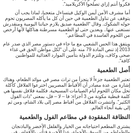
فكروا أنتم إزاي تصلحوا الأكريلاميد”.
أما مشرف الأمن أيمن الوكيل فيتساءل متعجبا، لماذا يجب أن
يتوقف عن تناول الطعمية في حين أن كل ما يأكله المصريون تحوم
حوله الشكوك. وقال “الطعمية صديق يلازم حياتنا اليومية ومنقدرش
نستغنى عنها.. وبعدين حتى لو الطعمية مسرطنة هناكلها لأنها أرخص
من اللحوم الفاسدة في المطاعم.”
ويتفق هذا الحس الشعبي مع ما جاء في دستور مصر الذي صدر عام
2013 إذ تنص المادة 79 منه على أن “لكل مواطن الحق في غذاء
صحى وكاف، وتلتزم الدولة بتأمين الموارد الغذائية للمواطنين
كافة”.
أصل الطعمية
تعتبر الطعمية جزءاً لا يتجزأ من تراث مصر في موائد الطعام، وهناك
إشارة من عدة مصادر أن الأقباط المصريين اخترعوا الفلافل كأكلة
تحل مكان اللحوم أيام الصيامات المسيحية. فكلمة فلافل نفسها هي
كلمة قبطية مكونة من 3 أجزاء: فا – لا – فل، بمعنى “ذات الفول
الكثير”. وانتشرت الفلافل من أقباط مصر إلى بلاد الشام، ومن ثم
إلى بقية أنحاء العالم.
النظافة المفقودة في مطاعم الفول والطعمية
يشترى المطعم احتياجاته من الخيار والفلفل الأخضر والباذنجان
والطماطم من السوق بالأجولة، عدا الأخيرة فتأتى بالأقفاص في