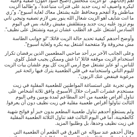
أهم إجاباتهم: “لو الزيت مكحلش (أصبح أسود اللون) صفيه وخليه
لبكره واضيف له زيت جديد على فترات متباعدة”، و”طالما الزيت
مباظش ولا أتفحم ومحافظ عليه يشتغل معاك لغاية أسبوع”، و”زي
ما انت شايف أهو الزيت شغال الله ينور بس لازم تصفيه وتيجي تاني
يوم تزود عليه زيت جديد ومتقلقش مفيش رقابة، بس في اليوم
السادس أشتغل على قد الطلب عشان ترميه وتشتغل على نظيف”.
وأوضح أحدهم كيفية تحديد حالة الزيت قائلا: “لو جوانب الطاسة
مش محروقة ولا متفحمة أشتغل بيه بكره ولغاية أسبوع”.
وعلى الجانب الآخر برر أحد صاحبي المطعمين الذين يرفضان تكرار
استخدام الزيت موقفه قائلا “دا غش وممكن يجيب فشل كلوي
للناس، لو عايز تشتغل صح أرمي الزيت كل يوم علشان بيات الزيت
لليوم التاني واستخدامه في قلي الطعمية يترك فيها رائحة غير
مرغوبة فينفض عنك الزبون”.
وفي تجربة على استساغة المواطنين للطعمية المقلية في زيت
مستخدم عشرات المرات خلال الأسبوع، وافق ثلاثة أشخاص على
تناول أقراص طعمية من أحد المطاعم لمدة يومين وفي اليوم
الثالث تناولوا أقراص طعمية مقلية في زيت نظيف دون أن يعرفوا.
ولم يستطع أحدهم تناول طعمية المطعم بدون خبز أو فواتح شهية
كالطحينة، أما في اليوم الثالث فقد تناول الثلاثة الطعمية المقلية
في زيت نظيف وحدها، بل وطلبوا المزيد.
وقال أحدهم عند سؤاله عن الفرق في الطعم أن الطعمية التي