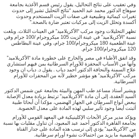
وفي تعقيب على نتائج التحاليل، يقول رئيس قسم الأغذية بجامعة
سوهاج الدكتور محمد عبد الحميد “نتائج التحليل تشير إلى حدوث
تغيرات كيمائية وطبيعية فى صفات الزيت المستخدم وحدوث
أكسدة وتحلل الزيت إلى مركبات تعتبر ضارة بالصحة.”
تظهر التحليلات وجود مركب “الأكريلاميد” في العينات الثلاث. وبلغت
نسبة “الأكريلاميد” في عينة الزيت 105 ميكروجرام /100 جرام وفي
عينة الطعمية 180 ميكروجرام/100 جرام، وفي عينة البطاطس
120 ميكروجرام/100 جرام.
وقد اتفق الأطباء في مصر والخارج على خطورة مادة “الأكريلاميد”
وأنها من الأسباب المحفزة للأورام السرطانية بمن فيهم استشاري
علاج السمنة والنحافة الدكتور أحمد دياب . يقول د. دياب ان وجود
مركب “الأكريلاميد” هو مؤشر خطير لأنه من المحفزات للأورام
السرطانية.
ويشير أستاذ مساعد طب المهن والبيئة بجامعة عين شمس الدكتور
السيد العقدة، إلى أن مادة “الأكريلاميد” ترتبط بزيادة معدل الإصابة
ببعض أنواع السرطان في الجهاز الهضمي، مؤكدا أن أبحاثا طبية
أثبتت أيضا وجود تأثير سلبي لهذه المادة على معدل الخصوبة.
ويؤكد مدير مركز الأبحاث الإكلينيكية في المعهد القومي للأورام
بجامعة القاهرة الدكتور أحمد عبد المعبود، أن تناول مقليات بها نسبة
من “الأكريلاميد” يؤدي إلى ترسب هذه المادة على جدار القناة
الهضمية ما يزيد من احتمالات نشوء أورام سرطانية.