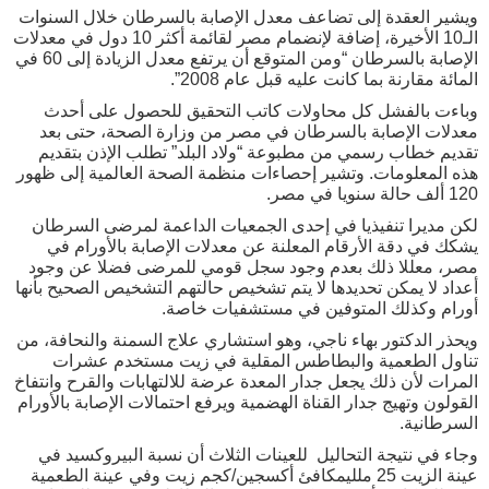
ويشير العقدة إلى تضاعف معدل الإصابة بالسرطان خلال السنوات
الـ10 الأخيرة، إضافة لإنضمام مصر لقائمة أكثر 10 دول في معدلات
الإصابة بالسرطان “ومن المتوقع أن يرتفع معدل الزيادة إلى 60 في
المائة مقارنة بما كانت عليه قبل عام 2008”.
وباءت بالفشل كل محاولات كاتب التحقيق للحصول على أحدث
معدلات الإصابة بالسرطان في مصر من وزارة الصحة، حتى بعد
تقديم خطاب رسمي من مطبوعة “ولاد البلد” تطلب الإذن بتقديم
هذه المعلومات. وتشير إحصاءات منظمة الصحة العالمية إلى ظهور
120 ألف حالة سنويا في مصر.
لكن مديرا تنفيذيا في إحدى الجمعيات الداعمة لمرضى السرطان
يشكك في دقة الأرقام المعلنة عن معدلات الإصابة بالأورام في
مصر، معللا ذلك بعدم وجود سجل قومي للمرضى فضلا عن وجود
أعداد لا يمكن تحديدها لا يتم تشخيص حالتهم التشخيص الصحيح بأنها
أورام وكذلك المتوفين في مستشفيات خاصة.
ويحذر الدكتور بهاء ناجي، وهو استشاري علاج السمنة والنحافة، من
تناول الطعمية والبطاطس المقلية في زيت مستخدم عشرات
المرات لأن ذلك يجعل جدار المعدة عرضة للالتهابات والقرح وانتفاخ
القولون وتهيج جدار القناة الهضمية ويرفع احتمالات الإصابة بالأورام
السرطانية.
وجاء في نتيجة التحاليل للعينات الثلاث أن نسبة البيروكسيد في
عينة الزيت 25 ملليمكافئ أكسجين/كجم زيت وفي عينة الطعمية