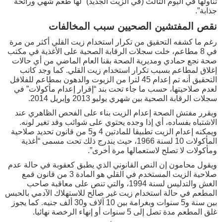
تناولها في اليوم الثالث (في الزيت الجديد) “لها طعم شهي ورائحة
جذابة”.
نقص المفتشين الصحيين سبب المخالفات
رغم ما كشفه التحقيق من تكرار استخدام زيت القلي أكثر من مرة
في 8 مطاعم، خلت سجلات الرقابة الصحية على الأغذية في مكتب
صحة نجع حمادي ومديرية الصحة بقنا العام الماضي من أي حالات
إغلاق لمطاعم بسبب تكرار استخدام زيت القلي. كما وجد كاتب
التحقيق أنه تم إعدام 45 لترا من الزيوت والدهون بمطاعم للفلافل
لعدم صلاحيتها، حسب ما جاء تحت بند “إقرار إعدام مأكولات” في
سجلات الرقابة الصحية بين شهري يوليو 2013 وإبريل 2014.
ويقرر مفتش الصحة إعدام الزيت بناء على الفحص الظاهري عند
الاشتباه بفساده، أي إذا وجده يحتوي على شوائب وقد تغير لونه.
ويمكنه إعدام الزيت تطبيقا للمادتين 4 و5 من قانون تحديد صلاحية
المأكولات 10 لسنة 1966، حيث يندرج ذلك تحت مسمى “أغذية
ومأكولات لا تصلح لاستعمالها مرة أخرى”.
ويقول محامون إن النص القانوني الذي يطبق كعقوبة في حالة عدم
صلاحية الزيت المستخدم في القلي هو المادة 3 من قانون قمع
الغش والتدليس لسنة 1994، والتي تنص على معاقبة صاحب
المطعم في حالة استخدام زيت غير صالح للاستهلاك الآدمي بالحبس
بين سنة و5 سنوات وبغرامة بين 10 آلاف و30 ألف جنيه. كما يجوز
غلق المطعم مدة تصل إلى 5 سنوات أو إنهاء الرخصة نهائيا.