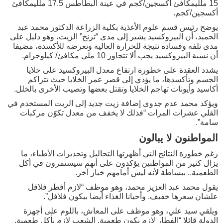
15 ملليمكافئ أكسجين/كجم في عينة البطاطس 17.5 ملليمكافئ
أكسجين/كجم.
يوضح رئيس قسم علوم الأغذية بكلية الزراعة الدكتور محمد عبد
الحميد، أن البيروكسيد يشير إلى مدى “تزنخ” الزيت، وهو دليل على
مدى تلفه وفساده نتيجة للحرارة العالية وتعرضه للأكسدة، مضيفا
أن نسبة البيروكسيد يجب ألا تتجاوز 10 ملي مكافئ/ كيلوجرام.
يشدد العقدة على خطورة ارتفاع معدل البيروكسيد على خلايا
الجسم وتأكسدها، ما يؤدي إلى قصر عمر الخلايا حيث تتراكم
أكاسيد وأيونات تهاجم الخلايا وتقتل بعضها وتصيب الأخرى بالخلل.
ويؤكد محمد عدم جدوى إضافة زيت جديد إلى الزيت المستخدم في
القلي عشرات المرات “فذلك لا يخفف من معدل تكوّن مركبات
سامة”.
المواطنون لا يبالون
رغم خطورة النتائج التي أظهرتها التحاليل وتحذيرات الأطباء، ما
يزال كثير من المواطنين يؤكدون على أنهم سيستمرون في أكل
الطعمية.. ببساطة لأنه ليس أمامهم خيار آخر.
يقول محمد عبد العزيز محمد، وهو موظف “لازم أفطر فلافل
علشان سعرها خفيف. وأحيانا الغذاء أيضا بيكون فلافل”.
ويلقي سيد علي، وهو موظف على المعاش، باللوم على أجهزة
الدولة قائلا “الفطار لازم يكون طعمية. الشعب لازم يأكل طعمية.