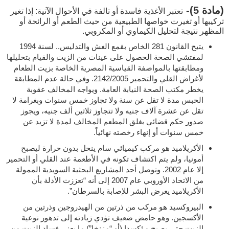
(مادة 5)-
تعتبر الأغذية فاسدة أو تالفة في الأحوال الآتية: إذا تغير
تركيبها أو تغيرت خواصها الطبيعية من حيث الطعم أو الرائحة أو
المظهر نتيجة لتحليل الكيماوي أو المكروبي.
يتيح القانون 281 الخاص بقمع الغش والتدليس.. لسنة 1994
لمفتشي الصحة الحصول على عينات من الزيت والقيام بتحليلها
ومطابقتها بالمواصفة القياسية المصرية الخاصة بزيت الطعام
لأغراض القلي والتحمير 2142/2005. وفي حالة عدم المطابقة
يخطر مكتب الصحة النيابة العامة. ويواجه المخالف عقوبة
الحبس مدة لا تقل عن سنة ولا تجاوز خمس سنوات وبغرامة لا
تقل عن عشرة آلاف جنيه ولا تتجاوز ثلاثين ألف جنيه، ويجوز
صدور حكم قضائي بغلق المطعم المخالف لمدة لا تزيد عن
خمس سنوات أو إنهاء رخصته نهائياً.
الأكريلاميد هو مركب كيميائي سام ينحل بدون حرارة ليصبح
أمونيا، ولم يتم اكتشاف تكونه في الأطعمة عند القلي أو التحمير
إلا عام 2002. وتوصل أحد المشاريع البحثية السويدية الممولة
من الاتحاد الأوروبي عام 2007 إلى أنه “تعززت الأدلة بأن
الأكريلاميد يعرض البشر للإصابة بالسرطان”.
البيروكسيد هو مركب من ذرتين من الهيدروجين وذرتين من
الأكسجين. وهو حامض ضعيف تؤدي زيادته إلى تدهور نوعية
الزيت حتى يصبح مؤكسدا (أو “مزنخا”) ما يعني فساد الزيت من