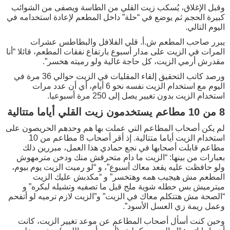
وقبل الإغلاق، يُسكب زيت القلي من الطاسة ويصفى من الشوائب
كبيرة الحجم ثم يوضع في “حلة” داخل المطعم لإعادة استخدامه في
اليوم التالي.
يبرر صاحب المطعم ش.أ. قلي الفلافل والبطاطس عشرات
المرات في الزيت على مدار أسبوع بارتفاع نفقات المطعم، قائلا “أنا
مقدرش أرمي الزيت، كل حاجة غالية ولو رميته هخسر”.
ورصد كاتب التحقيق إلقاء المقليات في الزيت حوالي 36 مرة في
اليوم مع استخدام الزيت نفسه نحو 6 أيام، أي أن عدد مرات
استخدام الزيت بدون تغيير يصل إلى 250 مرة أسبوعيا.
8 من 10 مطاعم يستخدمون زيت القلي أياما متتالية
لم يكن أصحاب المطاعم التي عملت بها هم وحدهم الحريصون على
استخدام الزيت أياما متتالية. إذ أقر أصحاب 8 مطاعم من 10
مطاعم قابلت أصحابها في نجع حمادي هذا العمل، مبررين ذلك
بعبارات من بينها: “الزيت ما دام متحرقش منك ودخن مترمهوش
ولو حافظت عليه يقعد معاك أسبوع”، و “لو رميت الزيت يوم بيوم،
المطعم مش هيجيب همه وهتخسر” و “مكدبش عليك الزيت
ميترميش بس حطله شوية ملح قبل ما تصفيه وتشيله لبكره” و
“الصحة مش هتتكلم معاك في الزيت” و”الزيت لازم ترميه لو أتفحم
وعمل ريمة زي العسل الأسود”.
وحين كنت أسأل أصحاب المطاعم عن موعد تغيير الزيت، كانت