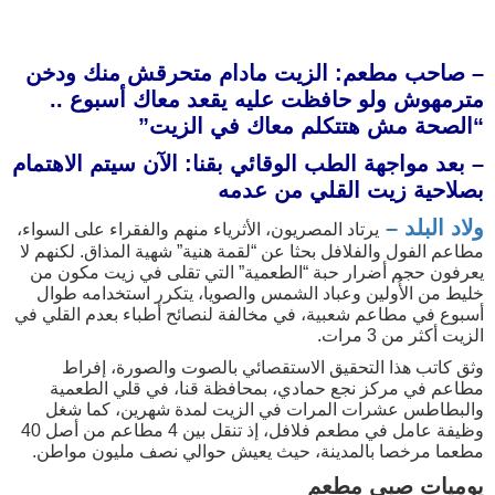
– صاحب مطعم: الزيت مادام متحرقش منك ودخن
مترمهوش ولو حافظت عليه يقعد معاك أسبوع ..
“الصحة مش هتتكلم معاك في الزيت”
– بعد مواجهة الطب الوقائي بقنا: الآن سيتم الاهتمام
بصلاحية زيت القلي من عدمه
ولاد البلد –
يرتاد المصريون، الأثرياء منهم والفقراء على السواء،
مطاعم الفول والفلافل بحثا عن “لقمة هنية” شهية المذاق. لكنهم لا
يعرفون حجم أضرار حبة “الطعمية” التي تقلى في زيت مكون من
خليط من الأُولين وعباد الشمس والصويا، يتكرر استخدامه طوال
أسبوع في مطاعم شعبية، في مخالفة لنصائح أطباء بعدم القلي في
الزيت أكثر من 3 مرات.
وثق كاتب هذا التحقيق الاستقصائي بالصوت والصورة، إفراط
مطاعم في مركز نجع حمادي، بمحافظة قنا، في قلي الطعمية
والبطاطس عشرات المرات في الزيت لمدة شهرين، كما شغل
وظيفة عامل في مطعم فلافل، إذ تنقل بين 4 مطاعم من أصل 40
مطعما مرخصا بالمدينة، حيث يعيش حوالي نصف مليون مواطن.
يوميات صبي مطعم