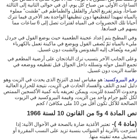
الساعات الأولى من صباح كل يوم، أي في حوالى الثانية إلى الثالثة
صباحاً، ويتم تفريغ الخيار والفلفل والطماطم فى “طشت” مملوء
بالمياه تمهيداً لتقطيعها دون تنظيفها الواحدة بعد الأخرى فيما تترك
أحيانا تلك الخضروات فى المياه لفترات تصل إلى 6 ساعات مما
يسهم فى فسادها.
وفي المطبخ يتم إعداد عجينة الطعمية حيث يوضع الفول في جردل
مليء بالمياه ثمّ يُصفى الفول ويوضع في ماكينة تعمل بالكهرباء
لفرمه ويُضاف إليه البقدونس والشبت دون غسيل.
وعلى الجانب الآخر يتسبب ترك الباذنجان على أرضية المطعم في
تجمع النمل حوله وتسلله داخل الجوال قبل تقطيعه ووضعه في
طاسة الزيت دون غسيل.
رقم البيروكسيد:
هو مقياس لمدى التزنخ الذى يحدث في الزيت وهو
دليل لمدى التلف والفساد الحادث في الزيت، نتيجة للحرارة العالية
وحدوث الأكسدة للزيت، ويمكن تعريفه بأنه كمية الأكسجين الممتص
لكل كليو جرام واحد من الزيت، وقيمة البيروكسيد في الزيوت
الصالحة للأكل تكون أقل من 10 ملى مكافئ / كجم
نص المادة 4 و5 من القانون 10 لسنة 1966
(مادة 4 )-
تعتبر الأغذية ضارة بالصحة في الأحوال الآتية: إذا
امتزجت بالأتربة أو الشوائب بنسبة تزيد على النسب المقررة أو
يستحيل معه تنقيته منها.