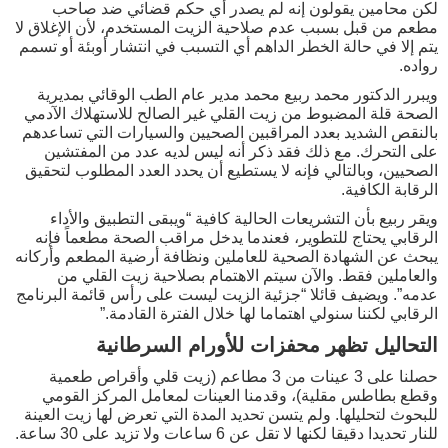
لكن محامين يقولون إنه لم يصدر أي حكم قضائي ضد صاحب
مطعم من قبل بسبب عدم صلاحية الزيت المستخدم، لأن الإغلاق لا
يتم إلا في حالة الخطر الداهم أي التسبب في انتشار أوبئة أو تسمم
رواده.
ويبرر الدكتور محمد ربيع محمد مدير عام الطب الوقائي بمديرية
الصحة قلة المضبوط من زيت القلي غير الصالح للاستهلاك الآدمي
بالنقص الشديد بعدد المراقبين الصحيين والسيارات التي تساعدهم
على التحرك. مع ذلك فقد ذكر أنه ليس لديه عدد من المفتشين
الصحيين، وبالتالي فإنه لا يستطيع أن يحدد العدد المطلوب لتحقيق
الرقابة الكافية.
ويقر ربيع بأن التشريعات الحالية كافية “ويبقى التطبيق والأداء
الرقابي يحتاج للتطوير، فعندما يدخل مراقب الصحة مطعماً فإنه
يبحث عن الشهادة الصحية للعاملين ونظافة أرضية المطعم وأركانه
والعاملين فقط. والآن سيتم الاهتمام بصلاحية زيت القلي من
عدمه”. ويضيف قائلا “جزئية الزيت ليست على رأس قائمة البرنامج
الرقابي لكننا سنولي اهتماما لها خلال الفترة القادمة.”
التحاليل تظهر محفزات للأورام السرطانية
حصلنا على 3 عينات من 3 مطاعم (زيت قلي وأقراص طعمية
وقطع بطاطس مقلية)، وقدمنا العينات لمعامل المركز القومي
للبحوث لتحليلها. ولم يتسن تحديد المدة التي تعرض لها زيت العينة
للنار تحديدا دقيقا لكنها لا تقل عن 6 ساعات ولا تزيد على 30 ساعة.