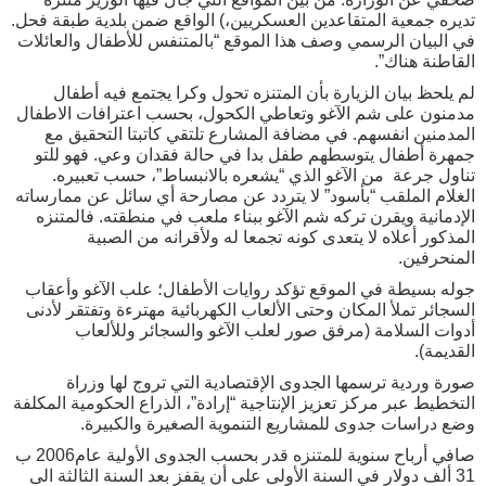
تديره جمعية المتقاعدين العسكريين،) الواقع ضمن بلدية طبقة فحل.
في البيان الرسمي وصف هذا الموقع “بالمتنفس للأطفال والعائلات
القاطنة هناك”.
لم يلحظ بيان الزيارة بأن المتنزه تحول وكرا يجتمع فيه أطفال
مدمنون على شم الآغو وتعاطي الكحول، بحسب اعترافات الاطفال
المدمنين انفسهم. في مضافة المشارع تلتقي كاتبتا التحقيق مع
جمهرة أطفال يتوسطهم طفل بدا في حالة فقدان وعي. فهو للتو
تناول جرعة من الآغو الذي “يشعره بالانبساط”، حسب تعبيره.
الغلام الملقب “بأسود” لا يتردد عن مصارحة أي سائل عن ممارساته
الإدمانية ويقرن تركه شم الآغو ببناء ملعب في منطقته. فالمتنزه
المذكور أعلاه لا يتعدى كونه تجمعا له ولأقرانه من الصبية
المنحرفين.
جوله بسيطة في الموقع تؤكد روايات الأطفال؛ علب الآغو وأعقاب
السجائر تملأ المكان وحتى الألعاب الكهربائية مهترءة وتفتقر لأدنى
أدوات السلامة (مرفق صور لعلب الآغو والسجائر وللألعاب
القديمة).
صورة وردية ترسمها الجدوى الإقتصادية التي تروج لها وزراة
التخطيط عبر مركز تعزيز الإنتاجية “إرادة”، الذراع الحكومية المكلفة
وضع دراسات جدوى للمشاريع التنموية الصغيرة والكبيرة.
صافي أرباح سنوية للمتنزه قدر بحسب الجدوى الأولية عام2006 ب
31 ألف دولار في السنة الأولى على أن يقفز بعد السنة الثالثة الى