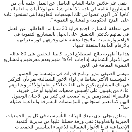
ينفي علي-ثلاثين عاما- الشاب العاطل عن العمل علمه بأي من
المشاريع القائمة في بلدته،”لا أعلم شيئا عنها ولا أملك مبلغا ماليا
كافيا كي اكون عضوا في تلك الجمعيات التعاونية التي تستحوذ عادة
على المنح الحكومية والمشاريع التنموية “.
في منطقة المشارع اجمع قرابة 30 شابا من العاطلين عن العمل
في لقائهم بكاتبتي التحقيق على الجهل بالمشاريع التنموية في
قراهم وارتسمت ملامح الدهشة على وجوههم فور معرفتهم
بالأرقام المالية المنفقة عليها .
هذا ما أظهرته نتائج استطلاع اجرته كاتبتا التحقيق على 80 عائلة
في الأغوار الشمالية، إذ اجاب 64 % منهم بعدم معرفتهم بالمشاريع
التنموية المقامة في الغور.
موسى الصيفي مدير برنامج قدرات في مؤسسة نور الحسين
-المؤسسة الأكثر نشاطا في لواء الأغور الشمالية- يقر بأن التركيز
في تلك المشاريع يكون على الفئات الأكثر تعلما والأكثر وعيا وهم
عادة من يقبلون على تأسيس جمعيات تعاونية أو حتى خيرية،
فالفقراء المعدومين برأيه “يصعب في كثير من الأحيان الوصول
اليهم كما تعتبر استجابتهم للمؤسسات المشرفة والداعمة ضئيلة
جدا” .
منطق يتجلى لدى تتبعك للهيئات التأسيسية في كل من الجمعيات
الخيرية والتعاونية؛ ففي ورقة حصلنا عليها من مديرية التنمية
الإجتماعية فرغ الأغوار الشمالية للأعضاء التـأسيين للجمعيات