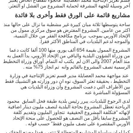
قسم تعزيز الإنتاجية محمد العضايلة “فالجوء للقطاع الخاص يعتبر
آخر وسيلة للجهة المشرفة لحماية المشروع من الفشل او التعثر.
مشاريع قائمة على الورق فقط وأخرى بلا فائدة
ساحة يتوسطها ثلاثة مبان كبيرة غير مشطبة ما تزال على حالها منذ
اكثر من عامين. المشروع المفترض هو سوق مركزي ممول من
الإتحاد الأوربي بموجب برنامج مكافحة الفقر من خلال التنمية،
والموجه لدعم البلديات في المناطق الأكثر فقرا.
المشروع الممول بقيمة 654 ألف يورو، منها 100 ألفا كانت دعما
من وزراة الشؤون البلدية والباقي من الإتحاد الأروبي، بدأ العمل به
منذ العام 2007 والى الان لم يكتب له التمام. أوراق وزراة التخطيط
الرسمية تصف المشروع بالقائم وانه تم انجاز 75% منه .
عند مواجهة محمد العضايلة مدير قسم تعزيز الإتتاجية في وزارة
التخطيط ، بحقيقة تعثر السوق، نوه ان دور وزارته هو التشبيك فقط
بين الأطراف التي دعمت المشروع وأن وزراة البلديات هي
المسؤولة المباشرة عنه
لدى الرجوع للبلديات، يبرر رئيس بلدية طبقة فحل السابق محمود
الرياحنة تعطل المشروع بحاجة البلدية لنصف مليون دينار اضافية
لإنهائه “فتكلفة المشروع الحقيقية تتجاوز المليون وتقديم كلفة
المشروع سابقا بأقل من النصف هو للحصول على منحة الإتحاد
الأوربي المقتصرة على نصف مليون فقط” حسب قوله .
كما لو ان سلسلة المشاريع المتعطلة لا تنتهي، فهذا مصنع للحقائب