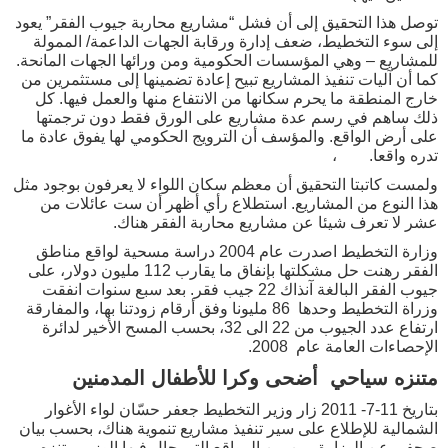
توصل هذا التحقيق إلى أن فشل “مشاريع محاربة جيوب الفقر” يعود
إلى سوء التخطيط، ضعف إدارة ورقابة الجهات الداعمة/ الممولة
للمشاريع – وهي المؤسسات الحكومية ومن ورائها الجهات المانحة.
كما أن آليات تنفيذ المشاريع تبيح إعادة تضمينها إلى مستثمرين من
خارج المنطقة ما يحرم سكانها من الانتفاع منها والعمل فيها. كل
ذلك ساهم في رسم عدة مشاريع على الورق فقط دون ترجمتها
على أرض الواقع. والمؤسف أن الترويج الحكومي لها يفوق عادة ما
تدره واقعا. ،
ولمست كاتبتا التحقيق أن معظم سكان اللواء لا يعرفون بوجود مثل
هذا النوع من المشاريع. استطلاع رأي أظهر أن ست عائلات من
عشر لا تعرف شيئا عن مشاريع محاربة الفقر هناك.
وزارة التخطيط اصدرت عام 2004 دراسة مسحية لواقع مناطق
الفقر رهنت حل مشكلتها بإنفاق ما يقارب 112 مليون دولار، على
جيوب الفقر البالغة آنذاك 22 جيب فقر. بعد سبع سنوات انفقت
وزراة التخطيط وحدها 86 مليونا وفق أرقام زودتنا بها، والمفارقة
ارتفاع عدد الجيوب من 22 الى 32، بحسب المسح الأخير لدائرة
الإحصاءات العامة عام 2008.
متنزه سياحي أضحى وكرا للأطفال المدمنين
بتاريخ 11-7- 2011 زار وزير التخطيط جعفر حسّان لواء الأغوار
الشمالية للإطلاع على سير تنفيذ مشاريع تنموية هناك، بحسب بيان
صحفي عن الوزارة. من بين المواقع التي جال فيها الوزير متنزه