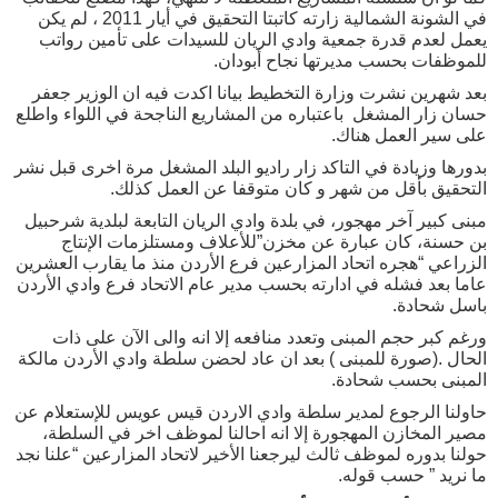
في الشونة الشمالية زارته كاتبتا التحقيق في أيار 2011 ، لم يكن
يعمل لعدم قدرة جمعية وادي الريان للسيدات على تأمين رواتب
للموظفات بحسب مديرتها نجاح أبودان.
بعد شهرين نشرت وزارة التخطيط بيانا اكدت فيه ان الوزير جعفر
حسان زار المشغل باعتباره من المشاريع الناجحة في اللواء واطلع
على سير العمل هناك.
بدورها وزيادة في التاكد زار راديو البلد المشغل مرة اخرى قبل نشر
التحقيق بأقل من شهر و كان متوقفا عن العمل كذلك.
مبنى كبير آخر مهجور، في بلدة وادي الريان التابعة لبلدية شرحبيل
بن حسنة، كان عبارة عن مخزن”للأعلاف ومستلزمات الإنتاج
الزراعي “هجره اتحاد المزارعين فرع الأردن منذ ما يقارب العشرين
عاما بعد فشله في ادارته بحسب مدير عام الاتحاد فرع وادي الأردن
باسل شحادة.
ورغم كبر حجم المبنى وتعدد منافعه إلا انه والى الآن على ذات
الحال .(صورة للمبنى ) بعد ان عاد لحضن سلطة وادي الأردن مالكة
المبنى بحسب شحادة.
حاولنا الرجوع لمدير سلطة وادي الاردن قيس عويس للإستعلام عن
مصير المخازن المهجورة إلا انه احالنا لموظف اخر في السلطة،
حولنا بدوره لموظف ثالث ليرجعنا الأخير لاتحاد المزارعين “علنا نجد
ما نريد ” حسب قوله.