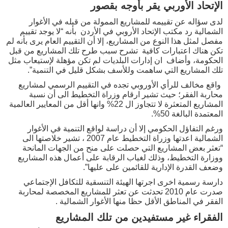
الإتحاد الأوربي يقر بأوجه بقصور
لدى سؤاله عن تقييمه للمشاريع الممولة من قبله في الأغوار
الشمالية رد مكتب الإتحاد الأروبي في الأردن بأنه “لا يوجد تقييم
مفصل لمثل هذا النوع من المشاريع، إلا أن التقييم العام يرى بأنه لم
تكن هناك اعتبارات كافية تشرح سبب طرح تلك المشاريع من قبل
الحكومة، وأضاف ان إدارات البلديات لم تكن مؤهلة لإستيعاب مثل
تلك المشاريع التي ساهمت وللأسف بشكل قليل في التنمية”.
واقع مخالف للرأي الأوروبي تجده في التقييم الرسمي لمشاريع
محاربة الفقر؛ حيث تشير ارقام وزراة التخطيط الى أن نسبة
المشاريع المتعثرة لا تتجاوز ال 22% وانها أقل من المعايير العالمية
المعتمدة البالغة 50%.
ورغم التفاؤل الحكومي إلا أن دراسة لواقع التنمية في الأغوار
الشمالية اعدتها وزراة التخطيط عام 2007 ، تشير خلاصتها الى
“تعثر بعض المشاريع التي حصلت على منح من الجهات المانحة
ووزارة التخطيط، وذلك لغياب الرقابة على أعمال هذه المشاريع
وضعف القدرة الإدارية للقائمين على عليها”.
دارسة رسمية اخرى اجرتها الهيئة التنسقية للتكافل الإجتماعي
صدرت عام 2010 تحدثت عن تعثر للمشاريع المخصصة لمحاربة
الفقر في المناطق الأقل حظا منها الأغوار الشمالية .
الفقراء غير مستفيدين من تلك المشاريع