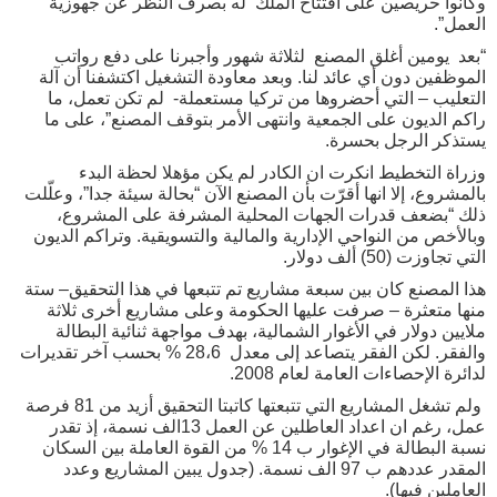
وكانوا حريصين على افتتاح الملك له بصرف النظر عن جهوزية
العمل”.
“بعد يومين أغلق المصنع لثلاثة شهور وأجبرنا على دفع رواتب
الموظفين دون أي عائد لنا. وبعد معاودة التشغيل اكتشفنا أن آلة
التعليب – التي أحضروها من تركيا مستعملة- لم تكن تعمل، ما
راكم الديون على الجمعية وانتهى الأمر بتوقف المصنع”، على ما
يستذكر الرجل بحسرة.
وزراة التخطيط انكرت ان الكادر لم يكن مؤهلا لحظة البدء
بالمشروع، إلا انها أقرّت بأن المصنع الآن “بحالة سيئة جدا”، وعلّلت
ذلك “بضعف قدرات الجهات المحلية المشرفة على المشروع،
وبالأخص من النواحي الإدارية والمالية والتسويقية. وتراكم الديون
التي تجاوزت (50) ألف دولار.
هذا المصنع كان بين سبعة مشاريع تم تتبعها في هذا التحقيق– ستة
منها متعثرة – صرفت عليها الحكومة وعلى مشاريع أخرى ثلاثة
ملايين دولار في الأغوار الشمالية، بهدف مواجهة ثنائية البطالة
والفقر. لكن الفقر يتصاعد إلى معدل 28،6 % بحسب آخر تقديرات
لدائرة الإحصاءات العامة لعام 2008.
ولم تشغل المشاريع التي تتبعتها كاتبتا التحقيق أزيد من 81 فرصة
عمل، رغم ان اعداد العاطلين عن العمل 13الف نسمة، إذ تقدر
نسبة البطالة في الإغوار ب 14 % من القوة العاملة بين السكان
المقدر عددهم ب 97 الف نسمة. (جدول يبين المشاريع وعدد
العاملين فيها).