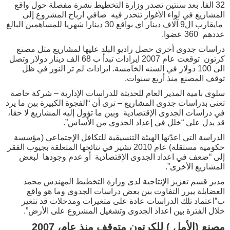
32 الفا. بعد سنتين تصدر وزارة التخطيط نشرة مفصلة حول واقع
المشاريع في لواء الأغوار تنحدر فيه صافي ارباح المشروع إلى
مايقارب ال9 آلاف دينار اي بواقع 30 دينارا شهريا للمساهمين البالغ
عددهم 360 عضوا.
دراسات جدوى أخرى حصل راديو البلد عليها لمشاريع مثل مصنع
كرتون توقعت عام 2007 ايرادات تبدأ ب 68 الف دينار دولار وتصل
الى 100 دولار في السنه الخامسة. ايرادات لم تر النور في ظل
توقف المصنع منذ أربع سنوات.
سلوى بامية المدير العام للحديثة للدراسات الإدارية – شركة خاصة
تعنى بدراسات جدوى المشاريع – ترى أن “الفجوة الكبيرة بين ما يرد
في دراسات الجدوى الإقتصادية وبين ما تؤول إليه المشاريع لا حقا،
قد يدل على “خلل في إعداد الجدوى من الأساس”.
الدراسة التي اعدّتها الهيئة التنسيقية للتكافل الإجتماعي (مؤسسة
حكومية مستقلة) عام 2010 تشير في نتائجها المتعلقة بجيوب الفقر
إلى “ضعف في اعداد الجدوى الإقتصادية أو عدم وجودها لبعض
المشاريع الأخرى”.
مدير قسم تعزيز الإنتاجية لدى وزارة التخطيط المهندس محمد
العضايلة يبرر التفاوت بين بعض دراسات الجدوى وما هو واقع
ب”اعتماد تلك الدراسات عادة على متغيرات ومدخلات قد تتغير
خلال الفترة بين اعداد الجدوى وتشغيل المشروع على الأرض”.
مصنع (الأمل ) للكرتون متوقف منذ عام، 2007