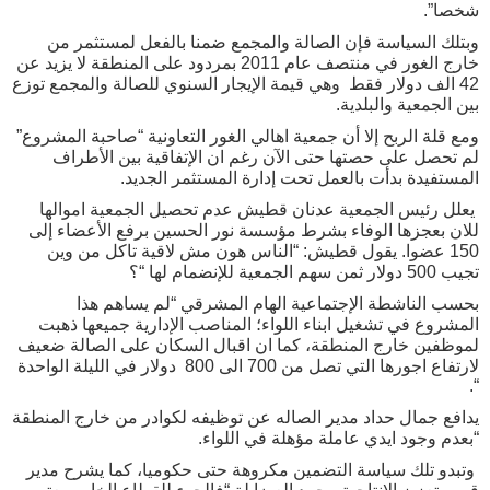
شخصا”.
وبتلك السياسة فإن الصالة والمجمع ضمنا بالفعل لمستثمر من
خارج الغور في منتصف عام 2011 بمردود على المنطقة لا يزيد عن
42 الف دولار فقط وهي قيمة الإيجار السنوي للصالة والمجمع توزع
بين الجمعية والبلدية.
ومع قلة الربح إلا أن جمعية اهالي الغور التعاونية “صاحبة المشروع”
لم تحصل على حصتها حتى الآن رغم ان الإتفاقية بين الأطراف
المستفيدة بدأت بالعمل تحت إدارة المستثمر الجديد.
يعلل رئيس الجمعية عدنان قطيش عدم تحصيل الجمعية اموالها
للان بعجزها الوفاء بشرط مؤسسة نور الحسين برفع الأعضاء إلى
150 عضوا. يقول قطيش: “الناس هون مش لاقية تاكل من وين
تجيب 500 دولار ثمن سهم الجمعية للإنضمام لها “؟
بحسب الناشطة الإجتماعية الهام المشرقي “لم يساهم هذا
المشروع في تشغيل ابناء اللواء؛ المناصب الإدارية جميعها ذهبت
لموظفين خارج المنطقة، كما ان اقبال السكان على الصالة ضعيف
لارتفاع اجورها التي تصل من 700 الى 800 دولار في الليلة الواحدة
“.
يدافع جمال حداد مدير الصاله عن توظيفه لكوادر من خارج المنطقة
“بعدم وجود ايدي عاملة مؤهلة في اللواء.
وتبدو تلك سياسة التضمين مكروهة حتى حكوميا، كما يشرح مدير