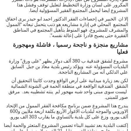
المكرور على لسان وزارة التخطيط لتعليل توقف وفشل هذا
المشروع ايضا ليحمل المجتمع الفقير المسؤولية أيضا.
إلا ان الخبير في إحصاءات الفقر الدكتور احمد ابو حيدر يرى اخفاق
المجتمع المحلي في إدارة مشاريعه هو ذنب يتحمل تبعاته “الممول
والمشرف للمشروع، فهو المنوط بتأهيل المجتمع في المناطق
الفقيرة حتى يصبح قادرا على إعالة نفسه”.
مشاريع منجزة و ناجحة رسميا ، فاشلة ومهجورة
فعليا
مشروع لشقق فندقية ب 380 ألف دولار يظهر “على ورق” وزارة
البلديات المسؤولة عنه ويؤكد رئيس بلدية معاذ بن جبل السابق
علي الدلكي أنه من المشاريع الناجحة.
لكن بعد زيارة ميدانية على أرض الواقع وجدت كاتبتا التحقيق أن
الشقق الفندقية الواقعة في منطقة الحمة في الشونة الشمالية
ليست سوى مبنى واحد شبه مهجور لم ينته تشطيبه بعد. مرفق
صور للمبنى.
يندرج هذا المشروع ضمن برنامج مكافحة الفقر الممول من الإتحاد
الاوروبي والموجه لبلديات الاغوار الأربع بكلفة اربعة ملايين و600
ألف يورو، وزع على كل بلدية بالتساوي ما يقارب 303 الف يورو.
إكتفت البلدية بعد تشييد البناء تضمين المشروع المتعثر والحمة أيضا
لمستثمر خارج منطقة الغور مقابل 21 الف دولار سنويا، على ان