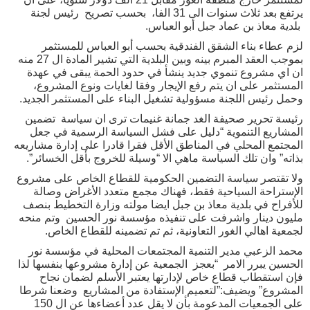
يرتفع بعد ثلاث سنوات الى 31 الفا، بحسب تصريح رئيس لجنة
بلدية معاذ بن عماد جبل أبو العباس.
لزم عطاء بناء الشقق الفندقية بحسب أبو العباس للمستثمر
بموجب العقد المبرم بينه وبين البلدية التي تشير المادة ال 27 منه
ان اي مشروع تنموي جديد ينشأ في حدود الحمة يبقى في عهدة
المستثمر على ان يتم رفع الإيجار وفقا لغايات ونوع المشروع،
وحمل رئيس اللجنة مسؤولية تشغيل البناء على المستثمر الجديد.
رئيسة تحرير صحيفة الغد جمانة غنيمات ترى ان سياسة تضمين
المشاريع التنموية “دليل على فشل السياسة الرسمية في جعل
المجتمع المحلي في المناطق الأقل فقرا قادرا على إدارة مشاريعه
بذاته” وان تلك السياسة ماهي الا “وسيلة للخروج بأقل الخسائر”.
ولا تقتصر سياسة التضمين الحكومية للقطاع الخاص على مشروع
الإستراحة السياحية فقط، فهناك مجمع متعدد الأغراض وصالة
للأفراح في بلدية معاذ بن جبل ايضا مولته وزارة التخطيط بنصف
مليون دينار واشرفت على تنفيذه مؤسسة نور الحسين وتم منحه
لجمعية اهالي الغور التعاونية، ثم تم تضمينه للقطاع الخاص.
محمد الزعبي مدير التنمية المجتمعات المحلية في مؤسسة نور
الحسين يبرر الامر “بعجز الجمعية عن إدارة مشروعها بنفسها لذا
فإن استقطاب قطاع خاص لإدارتها يعتبر الأسلم لضمان نجاح
المشروع” ويضيف:”لتعميم الإستفادة من المشاريع وضعنا شرطا
على الجمعيات المدعومة بأن لا يقل عدد أعضاءها عن ال 150