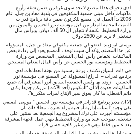
لدى دخولك هذا المصنع لا تجد سوى غرفتين ضمن شقة وأربع
ماكينات داخل مبنى جمعية المكفوفين في بلدية معاذ بن جبل. عام
2006 بدأ العمل في مصنع للكرتون ضمن باقة برنامج قدرات
للتنمية المحلية المدار من قبل مؤسسة نور الحسين والممول من
وزارة التخطيط بكلفة لا تتجاوز ال 50 ألف دولار، وبرأس مال
تشغيلي لا يزيد عن 2500 دولار.
يوسف ابو زيبد العضو في جمعية مكفوفي معاذ بن جبل، المسؤولة
عن هذا المصنع، يؤكد أن سبب توقف المصنع يعود إلى رداءة بعض
الماكينات انخفاض رأس المال التشغيلي المخصص من وزارة
التخطيط ومؤسسة نور الحسين عن رأس المال الفعلي المستحق.
في ذات السياق تكشف ورقة رسمية من لجنة العطاءات لدى
برنامج قدرات – الذراع المسؤولة عن المصنع في مؤسسة نور
الحسين – زودنا بها رئيس الجمعية السابق أنور المشرقي أن جميع
الماكينات جديدة إلا أن “المكبس (أحد الآلات) لم يكن جديدا وكان
دائم التعطل، ما كان يعوق سير الإنتاج لمرات متكررة”.
إلا ان مدير برنامج قدرات في مؤسسة نور الحسين ” موسى الصيفي
نفى وجود “أسباب إدارية أو فنية وراء تعثره”، معللا ذلك بأن
مؤسسته أجبرت على ترك المشروع بيد الجمعية بعد سنتين على
تشغيله، بموجب عقد مع وزارة التخطيط ينهي عمل الجهة المشرفة
بعد عامين فقط وهي فترة غير كافية حسي قوله.
سوء إدارة المشروع من قبل الإدارات المشرفة، هو ذات المبرر