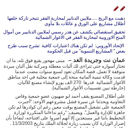
ذ
هبت مع الريح ….ملايين الدنانير لمحاربة الفقر تتبخر تاركة خلفها
أطلال مشاريع على الورق و عائلات بلا مأوى
تحقيق استقصائي يكشف عن هدر رسمي لملايين الدنانيير من أموال
المنح الاوروبية لمحاربة الفقر في الاغوار الشمالية
الإتحاد الأوروبي: لم تكن هناك اعتبارات كافية تشرح سبب طرح
بعض ” المشاريع التنموية” من قبل الحكومة
عمان نت وجريدة الغد –
مبنى مهجور يقبع فوق تله، ما ان
تجتاز أسواره حتى تتراءى لك آليات معطلة ومركبة نقل ألبان مبردة
متوقفة لا تعمل. قصة المكان تعود لسبع سنوات مضت عندما
قدمت وكالة تنمية ألمانية منحة إلى جمعية محلية في احد مناطق
الأغوار الشمالية قدرها 270 الف يورو لإنشاء مصنع للألبان.
(خارطة تبين تقسيمات الأغوار الشمالية).
على أطلال المصنع يقف أحمد ابو صهيون عضو جمعية وقاص
التعاونية ويحدثنا عن سيرة فشل مشروعهم الأوحد: “أجبرت
الجمعية على تشغيل المصنع بوقت معين رغم ان كوادرها لم تكن
جاهزة للإدارة والعمل”. ويضيف: “رغم نداءاتنا المتكررة لوزارة
التخطيط بأننا غير مستعدين إلا أنهم أصروا على افتتاحه، لنفاجأ بأن
إصرار الوزارة كان بسبب زيارة لجلالة الملك بتاريخ 11/3/2003 .