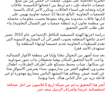
الخيرية الحاصلة على تمويل، كشفت أن خمس من بين سبع
جمعيات حاصلة على دعم تربط بين اعضائها التأسيسة علاقات
قرابة وتشابه في أسماء العائلات، ويتكرر الأمر كذلك بالنسبة
للجمعيات التعاونية البالغ عددها 12 جمعية تعاونية تهيمن على
إدارتها عائلات محدودة معروفة بنفوذها بحسب معلومات محصلة
من منظمة تعاون اربد (مظلة جمعيات غور الشمال التعاونية) بناء
على طلب كاتبتي التحقيق .
دراسة اجرتها الهيئة التنسيقية للتكافل الإجتماعي عام 2010 تشير
احدى نتائجها المتعلقة يجيوب الفقر الى أن المشاريع التنموية التي
تقدم للمنظمات التعاونية تخدم خصيصا لوجهاء المنطقة ولا
تستهدف الأشد فقرا.
بعد ستة أشهر من التجوال ذهابا وإيابا في منطقة الأغوار الشمالية،
ودّعت كاتبتا التحقيق المكان وهما تحتفظان بذات صور سوداوية
عن سكانها.. شباب محبط متسكع على أطراف الطرقات، اطفال
مشردون لفظهم الفقر من مدارسهم، نساء يفترشن الأسواق بحثا
عن لقمة عيش. ويفاقم هذا المشهد البائس مشاريع مهجورة أو غير
فاعلة تزيد من حال الناس هناك يأسا وبؤسا.
أنجز هذا التحقيق بدعم من شبكة اريج (اعلاميون من اجل صحافة
استقصائية عربية) واشراف الزميل سعد حتر .