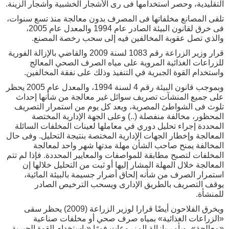
التقليدية، وحصر استخدامها فى رى الأشجار الخشبية وأشجار الزينة.
تلقى المصانع مخلفاتها فى المصرف بدون معالجة منذ تسع سنوات،
فى خرق لقانون البيئة الصادر عام 1994 والمعدل عام 2005،
والذي تصل عقوبة المخالفين فيه إلى سحب رخصة المصنع.
قرار وزير الزراعة رقم 1083 لسنة 2009 والقاضي بالإزالة الفورية
للزراعات الغذائية المروية على مياه الصرف الصحي المعالج
واستخدام القوة الجبرية في التنفيذ وذلك على نفقة المخالفين.
وبموجب قانون البيئة رقم 4 لسنة 1994، والمعدل عام 2005 يحظر
على جميع المنشآت تصريف سوائل غير معالجة من شأنها إحداث
تلوث فى الشواطئ المصرية، ويعد كل يوم من استمرار التصريف
المحظور، مخالفة منفصلة (..) وعلى الجهة الإدارية المختصة
المحددة إجراء تحليل دوري في معاملها لعينات المخلفات السائلة
المعالجة وإخطار الجهات الإدارية المختصة بنتيجة التحليل. وفى حال
المخالفة يمنح صاحب الشأن مهلة مدتها شهر واحد لمعالجة
المخلفات لتصبح مطابقة للمواصفات والمعايير المحددة. فإذا لم تتم
المعالجة خلال المهلة المشار إليها أو ثبت من التحليل خلالها إن
استمرار الصرف من شأنه إلحاق أضرار جسيمة بالبيئة المائية،
يوقف التصريف بالطريق الإدارى ويسحب الترخيص الصادر
للمنشأة.
ويخرق الفلاحون أيضًا قرارا لوزير الزراعة (2009) يحظر سقى
«الزراعات الغذائية» بمياه صرف صحي أو مخلفات صناعية
«معالجة»، ويأمر بإزالة المزروعات فورًا «باستخدام القوة الجبرية