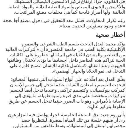
فى القانون، جراء ارتفاع تركيز الأكسجين الكيميائى المستهلك
والأكسجين الحيوى الممتص والمواد الصلبة الذائبة والمواد الصلبة
العالقة. ولها أضرار فادحة كما هى مخلفات مصنع المراتنجات.
رغم تكرار المحاولات، فشل معد التحقيق فى دخول مصنع أجا بحجة
«عدم وجود مسئولين للحديث معنا».
أخطار صحية
يؤكد محمد العدل الباحث بقسم الطب الشرعى والسموم
الإكلينيكية بكلية الطب فى جامعة المنصورة أن «التركيزات العالية
من العناصر والمعادن الثقيلة فى البيئة لها خطورة على الكائنات
الحية لتراكم هذه العناصر داخل أجسادها ما يؤدى لاختلال وظائفها
الحيوية، وعند انتقالها كسلاسل غذائية للإنسان، تصبح قادرة على
التدخل فى نمو الخلايا والجهاز الهضمي».
يعلّق العدل بعد اطّلاعه على أنواع الملوثات التى تنتجها المصانع:
«يحدث التسمم بالمعادن الثقيلة، عندما تدخل إلى جسم الإنسان
كمركب بيوكيميائى، وكتسمم تراكمى وعندما تدخل أيضا للجسم
بتركيزات منخفضة على مدى فترة زمنية طويلة، ما يؤدى إلى
الإصابة بالأمراض، وهو ذات الضرر حينما تدخل الجسم عن طريق
مغلوط بتركيز عالٍ».
يأتى يوم جديد تدق الساعة الخامسة فجرا، يواصل فيه المزارعون
رى أراضيهم خلسة من تلك المياه المضرة، لينتظروا حصد
محصولهم لينتقل إلى المستهلك، وسط تقاعس من المسئولين