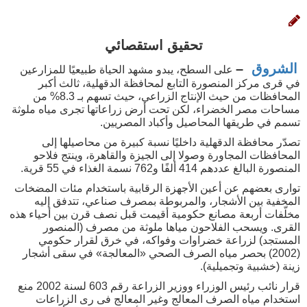
تحقيق استقصائي
الشروق
–
على السطح، يبدو مشهد الحياة طبيعيًا للمزارعين
في قرى مركز المنصورة التابع لمحافظة الدقهلية، ثالث أكبر
المحافظات من حيث الإنتاج الزراعي، حيث تسهم بـ 8.3% من
مساحات مصر الخضراء، لكن تحت أرض زراعاتها تجرى مياه ملوثة
تسمم في طريقها المحاصيل وأكباد المصريين.
تصدّر محافظة الدقهلية داخليًا نسبة كبيرة من محاصيلها إلى
المحافظات المجاورة وصولا إلى الجيزة والقاهرة، وينتج فلاحو
المنصورة البالغ عددهم 414 ألفًا و762 نسمة الغذاء في 55 قرية.
توارى بعضهم عن أعين الأجهزة الرقابية باستخدام مئات المضخات
المخفية بين الأشجار، والمربوطة بمصرف صناعي، تتدفق إليه
مخلّفات أربعة مصانع حكومية أقيمت قبل نصف قرن بين أحياء هذه
القرى. ويسحب الفلاحون مياها ملوثة من مصرف (المنصور
المستجد) لزراعة خضراوات وفواكه، في خرق لقرار حكومي
(2002) بحصر مياه الصرف الصحي «المعالجة» في سقى أشجار
زينة (خشبية وتجميلية).
قرار نائب رئيس الوزراء ووزير الزراعة رقم 603 لسنة 2002 منع
استخدام مياه الصرف المعالج وغير المعالج فى رى الزراعات