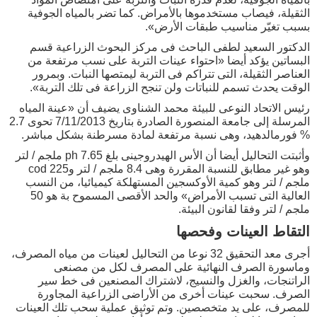
الثقيلة، فيصاب مستخدموها بالأمراض. كما تضر بالمياه الجوفية
بسبب تغيّر مناسيب طبقات الأرض».
الدكتور السعيد لطفى الباحث فى مركز البحوث الزراعية قسم
البساتين يؤكد أيضا «احتواء عينات التربة على نسب مرتفعة من
العناصر الثقيلة، التى تتراكم فى التربة ليمتصها النبات. وبمرور
الوقت يحدث تسمم للنباتات ولن تنجح الزراعة فى تلك التربة».
رئيس الاتحاد النوعى للبيئة محمد الشناوى يضيف أن «عينة المياه
المرسلة إلى جامعة المنصورة الصادرة بتاريخ 7/11/2013 تحوى 2.7
% فورمالدهيد، وهى نسبة مرتفعة لمادة مسرطنة بشكل مباشر.
وأثبتت التحاليل أيضا أن الأس الهيدروجينى بلغ ph 7.65 ملجم / لتر
وهو غير مطابق للنسبة المقررة وهى 8.4 ملجم / لتر وcod 225
ملجم / لتر وهو كمية الأوكسجين المستهلكة كيميائيا، من النسب
العالية التى تسبب الأمراض» والحد الأقصى المسموح بة هو 50
ملجم / لتر وفقا لقانون البيئة.
التقاط العينات وفحصها
أجرى معد التحقيق 32 نوعا من التحاليل لعينات من مياه المصرف،
وماسورة الصرف النهائية على المصرف لكل من مصنعى
الراتنجات، والغزل والنسيج، لاشتراك المصنعين فى خط سير
الصرف. سحبت عينات أخرى من الأراضى الزراعية المجاورة
للمصرف، على يد متخصصين. وتم توثيق عملية سحب تلك العينات