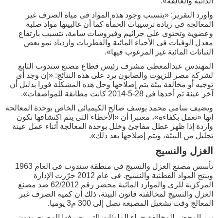
الذائبة والعالقة».
وأورد التقرير: «يتسبب وجود هذه المواد فى مياه الصرف غير
المعالجة فى زيادة ترسيبات الحمأة كما أن غالبيتها مواد صلبة
وعضوية وتحتوى على جراثيم وفيروسات سامة، تتسبب بارتفاع
معدل الوفيات فى الأحياء المائية والفطريات وازدياد نمو بعض
النباتات المائية غير المرغوب فيها».
المهندس عبدالمعطى مشرف رئيس قطاع مصنع سندوب التابع
لشركة مصر للزيوت والصابون يرد على هذه النتائج: «إن وجد أى
توجيه أو مخالفة بيئة يتم إصلاحها وحل هذه المشكلة فورا بدليل أن
آخر عينة تم أخدها فى 28-5-2014 كانت مطابقة للمواصفات».
ويضيف سامى محمد يوسف صالح الكيميائى الخاص بوحدة المعالجة
إنها «تعمل بكفاءة»، معتبرا أن «الأخطاء التى يتم اكتشافها تكون
واردة إذا ظهر عطل مفاجئ وخلل بوحدة المعالجة أثناء عمل عينة
تحليل من البيئة، ويتم إصلاحها بعد ذلك».
الغزل والنسيج
تأسس مصنع الغزل والنسيج فى منطقة سندوب فى العام 1963
وينتج المواد القطنية والنسيج. فى عام 2012 حرّرت الإدارة
المركزية للرى والموارد المائية محضر رقم 62/2012 ضد مصنع
الغزل والنسيج لمخالفته قانون البيئة، ذلك أن كمية الصرف غير
المعالج وقت تشغيل المصبغة تصل إلى 300 م3 يوميا.
برر المحضر المخالفة جراء الملوثات التى يصرفها المصنع، بدون