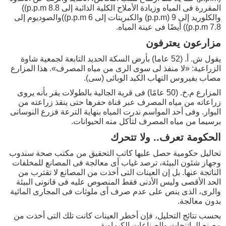
المقررة فى المياه وزيادة الأملاح الكلية الذائبة إلى 8.8 p.p.m))
والكلوريد إلى 9 (p.p.m) والكبريتات إلى 6 p.p.m))والصوديوم إلى
7.8 p.p.m)) أيضًا فى عينة المياه.
مزارعون يعترفون
يقول ش. أ. (52 عاما) بأرض السكة الحديد التابعة لجمعية شاوة
الزراعية: «لا منفذ لى سوى الرى من مياه المصرف». هذا المزارع
مصاب بفيروس التهاب الكبد الوبائى (سى).
المزارع م.خ. (50 عامًا) فى قرية الجالية بالطولات يقر بأنه يروى
زراعاته من مياه المصرف عبر قناة حفرها حتى ينقذ زراعته من
البوار. وفى أحد المواسم ندرت المياه بنهاية الترعة فزرع النوسانى
برسيما من مياه المصرف لتأكل منه الحيوانات.
الحكومة تعرف.. ولا تتحرك
تحاليل حكومية حصل عليها كاتب التحقيق من مكتب صحة سندوب
وجهاز شئون البيئة، ترصد غياب أى معالجة فى المصانع للمخلفات
الناتجة عنها. بل إن العينات التى أخذت من المصانع لا تقترب من
الحد الأقصى وليس الأدنى فقط المنصوص عليه فى قانونى البيئة
والرى، الذى ينص على عدم صرف أى ملوثات فى المجارى المائية
بدون معالجة.
بحسب نتائج التحليل، فإن أخطر العينات كانت تلك التى أخذت من
مصنع الراتنجات والصناعات الكيماوية.