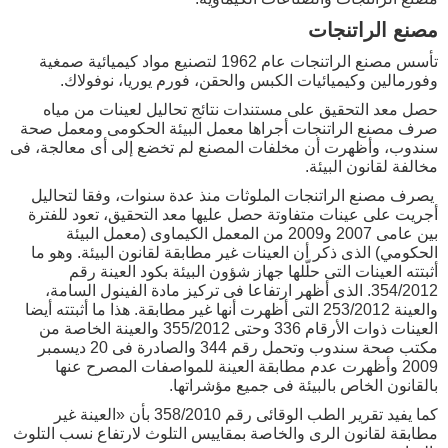
مصنع الراتنجات
تأسس مصنع الراتنجات عام 1962 لتصنيع مواد كيميائية صمغية
وفورمالين وكيميائيات الكبس والحقن، فورم يوريا، نوفولاك.
حصل معد التحقيق على مستندات نتائج تحاليل لعينات من مياه
صرف مصنع الراتنجات أجراها معمل البيئة الحكومى ومعمل صحة
سندوب، وأظهرت أن مخلفات المصنع لم تخضع إلى أى معالجة، فى
مخالفة لقانون البيئة.
يصرف مصنع الراتنجات الملوثات منذ عدة سنوات، وفقا لتحاليل
أجريت على عينات متفاوتة حصل عليها معد التحقيق، تعود للفترة
بين عامى 2007 و2009 من المعمل الكيماوى (معمل البيئة
الحكومي) الذى ذكر أن العينات غير مطابقة لقانون البيئة. وهو ما
أثبتته العينات التى حلّلها جهاز شؤون البيئة بكود العينة رقم
354/2012. الذى أظهر ارتفاعا فى تركيز مادة الفينول السامة،
والعينة 253/2012 التى أظهرت أنها غير مطابقة. هذا ما أثبتته أيضا
العينات ذوات الأرقام 336 وحتى 355/2012 والعينة الخاصة من
مكتب صحة سندوب وتحمل رقم 344 والصادرة فى 20 ديسمبر
2009 وأظهرت عدم مطابقة العينة للمواصفات المصرح عنها
بالقانون الخاص بالبيئة فى جميع مؤشراتها.
كما يفيد تقرير الطب الوقائى رقم 358/2010 بأن «العينة غير
مطابقة لقانون الرى والخاصة بمقاييس التلوث لارتفاع نسب التلوث