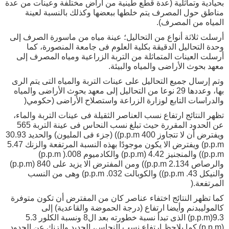
بحيادية وتماثلية (عدة قطع طينية من أراض مختلفة وعينات من عدة
مناطق حول المصرف يتم خلطها ببعضها وكذلك بالنسبة لعينة
المياه من المصرف).
أرسلت ثلاثة أنواع من التحاليل؛ عينة مياه من ماسورة الصرف إلى
وحدة التحاليل الدقيقة بكلية العلوم فى جامعة المنصورة، كما
أرسلت العينات المتماثلة من التربة الزراعية ومياه المصرف إلى
معهد بحوث الأراضى والمياه والبيئة.
وتم إرسال جميع التحاليل على عينات التربة والمياه التى يتم الرى
بها، وعددها 29 نوعا من التحاليل إلى معهد بحوث الأراضى والمياه
والدراسات التابع لوزارة الزراعة واستصلاح الأراضى (حكومي(
تظهر النتائج ارتفاع نسب العناصر الثقيلة فى عينات التربة والماء،
عن الحدود المقررة حيث تبلغ نسب النحاس فى عينة التربة 565
ويفترض أن لا تتجاوز 400 p.p.m)) (جزء فى المليون) والحديد 30.93
p.p.m) ويفترض الا يكون موجودًا بهذه النسبة المرتفعة والزنك 5.47
p.p.m)) والمنجنيز 4.42 (p.p.m) والكادميوم 008.( p.p.m)
والرصاص 2.134 p.p.m)) ومن المفترض الا يزيد على 840 (p.p.m)
والنيكل 43. p.p.m)) والكوبالت 032. p.p.m) وهى من النسب
المرتفعة.(
كما تظهر النتائج اختفاء عناصر كان من المفترض أن تكون متوفرة
كالموليبدنم وأيضا ارتفاع (درجة الحموضة والقاعدية) إلى
9.3(p.p.m) الذى تبدأ نسبة خطورته بعد ال8 ونسبة الكلور 5.3
(p.p.m) كما يلاحظ ارتفاع نسب النحاس، الحديد والزنك عن الحدود