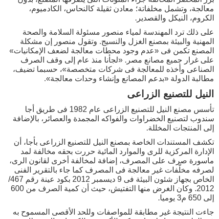
معالجة، وتشمل مخلفاتة؛ معادن ثقيلة كالنحاس، الكادميوم،
الكروم، النيكل والقصدير.
على ذلك ترد المهندسة لمياء منصور مسئولة السلامة والصحة
المهنية والبيئة بمصنع الغزل والنسيج. وتقول منصور إن مشكلة
المصنع تكمن فى «عدم وجود محطات معالجة لضعف الإمكانيات»
على غرار جميع مصانع مصر. «لجأنا منذ عام إلى وقف الصرف
الصناعى وأخذه للمعالجة فى شركات متخصصة»، حسبما تضيف،
مطالبة الدولة «بدعم المصانع وإنشاء وحدات معالجة».
النيل للتصنيع الزراعى
تأسس مصنع النيل للتصنيع الزراعى عام 1982 فى طريق أجا
سندوب لتصنيع الخضراوات والفواكه المجمدة والعصائر، بالإضافة
إلى المنتجات المخللة.
تكشف المستندات الخاصة بمصنع النيل للتصنيع الزراعى بأجا، أن
الإدارة المركزية للرى والموارد المائية حررت بحقه مخالفة لمد
ماسورة صرف على المصرف، إضافة لمخالفة أخرى لقانون الرى،
لصرفه مخلّفات غير معالجة فى المصرف كما جاء بالتقرير الفنى
الخاص بجهاز شئون البيئة فى 9 ديسمبر 2012 بكود عينة رقم 467/
2012. وكان الغرض منها التفتيش، حيث أن كمية الصرف من 600
إلى 650 م3 يوميا.
جاءت النتيجة غير مطابقة للمواصفات وللحد الأقصى المسموح به