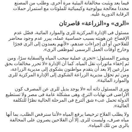
فيما بعد ويثبت مخالفاتة البيئية مرة أخرى. وطلب من المصنع
مجددا معالجة بيولوجية وكيميائية للملوثات مع استمرار حملات
الرقابة الدورية عليه.
«الرى» و«الزراعة» قاصرتان
مسئول فى الإدارة المركزية للرى والموارد المائية، فضّل عدم
الإفصاح عن هويته بسبب حساسية عمله، يبرر عدم وجود محاضر
للفلاحين أو أى إجراءات ضدهم، «لأنهم يعمدون إلى الرى فجرًا
وخارج أوقات العمل الرسمى لموظفى الرى».
ويشرح المسئول: «تجرى عملية سحب المياه والسقاية سرًا، ومن
ثم إخفاء ماتورات نقل المياه. كما أن الإدارة «لا تحرر مخالفات بحق
مزارعين إلا بعد أن يتقدم مواطنون بشكوى إلى مديرية الزراعة،
ومن ثم تحوّل مديرية الزراعة الشكوى إلى الإدارة المركزية للرى
والموارد المائية».
ويرى المسئول ذاته أنه «لا يوجد بديل للرى عن المصرف كون
الأراضى فى نهايات الترع، وهى مشكلة عامة فى مصر ولا تستطيع
الدولة تحمل عبء شق الترع فى المرحلة الحالية نظرًا للتكلفة
العالية».
ولا يطلب الفلاح ترخيصا برفع المياه «لأننا سنرفض الطلب، بما أنها
مياه صرف، وليست للرى. إلا أن الفلاحين يصرون على المخالفة
بالرى من تلك المياه».