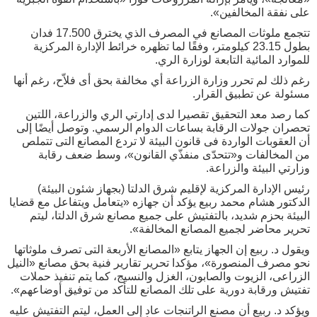
على نفقة المخالفين».
تتجمع ملوثات المصانع في المصرف الذي يخترق 17.500 فدان
بطول 23.15 كيلومتر، وفقًا لما تظهره خرائط الإدارة المركزية
للموارد المائية التابعة لوزارة الري.
رغم ذلك لم تحرر وزارة الزراعة أي مخالفة بحق أى فلاّح، رغم أنها
مسئولة عن تطبيق القرار.
كما رصد معد التحقيق تقصيرا لدى إدارتي الري والزراعة، اللتين
تحصران جولات الرقابة بساعات الدوام الرسمي. وتوصل أيضًا إلى
أن العقوبات الواردة فى قانون البيئة لا تردع المصانع التى تتملص
من المخالفات و«تتحدّى منفذّي القانون»، وسط ضعف رقابة
وزارتي البيئة والزراعة.
رئيس الإدارة المركزية لإقليم شرق الدلتا (بجهاز شئون البيئة)
الدكتور هشام محمد ربيع يؤكد أن جهازه «يتعامل ويتفاعل مع قضايا
البيئة بحزم شديد، بالتفتيش على جميع مصانع شرق الدلتا، ليتم
تحرير محاضر لجميع المصانع المخالفة».
ويقول د. ربيع إن الجهاز يتابع «المصانع الأربعة التى تصرف ملوثاتها
نحو مصرف المنصورة»، مؤكدا تحرير تقارير فنية بحق مصانع «النيل
الزراعى، الزيوت والصابون، الغزل والنسيج، كما يتم تنفيذ حملات
تفتيش ورقابة دورية على تلك المصانع للتأكد من توفيق أوضاعهم».
ويؤكد د. ربيع أن مصنع الراتنجات عاد إلى العمل، ليتم التفتيش عليه