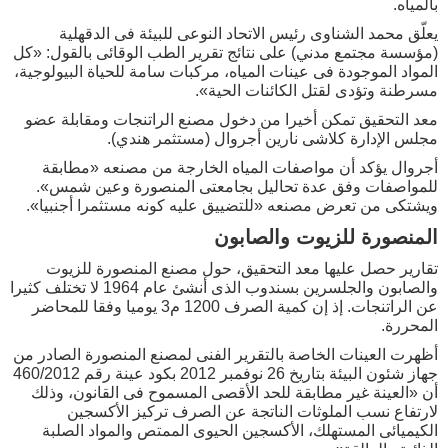
بالمياه.
يعلّق محمد الشناوى رئيس الاتحاد النوعى للبيئة فى الدقهلية
(مؤسسة مجتمع مدني) على نتائج تقرير الطب الوقائى بالقول: «كل
المواد الموجودة فى عينات المياه، مركبات سامة للحياة البيولوجية،
مسرطنة وتؤدى لقتل الكائنات الحية».
معد التحقيق تمكن أخيرا من دخول مصنع الراتنجات ومقابلة عضو
مجلس الإدارة كلاشى نارين أجروال (مستثمر هندي).
أجروال يؤكد أن مواصفات المياه الخارجة من مصنعه «مطابقة
للمواصفات وفق عدة تحاليل بجامعتى المنصورة وعين شمس».
ويشتكى من تعرض مصنعه «للتضييق عليه كونه مستثمرا أجنبيا».
المنصورة للزيوت والصابون
تقارير حصل عليها معد التحقيق، حول مصنع المنصورة للزيوت
والصابون والجلسرين بسندوب الذى أنشئ عام 1964 لا تختلف كثيرا
عن الراتنجات. إذ إن كمية الصرف 1200 م3 يوميا وفقا للمحاضر
المحررة.
أظهرت العينات الخاصة بالتقرير الفنى لمصنع المنصورة الصادر من
جهاز شئون البيئة بتاريخ 26 نوفمبر 2012 بكود عينة رقم 460/2012
أن «العينة غير مطابقة للحد الأقصى المسموح فى القانون، وذلك
لارتفاع نسب الملوثات الناتجة عن الصرف تركيز الأكسجين
الكيميائى المستهلك، الأكسجين الحيوى الممتص والمواد الصلبة