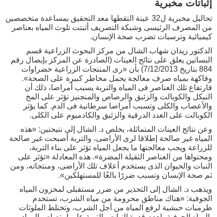
إثباتات مخبرية
تحاليل مخبرية ل32 عينة التقطها معد التحقيق بمساعدة متخصصين
من المصرف الرئيسى وشبكة التصريف أثبتت تلوث المياه بعناصر
كيميائية وترسبات تضرب صحة الإنسان.
الدكتور زيدان شهاب الشال من مركز البحوث الزراعية قسم
البساتين يعلق على نتائج العينات (الصادرة عن المركز بإيصال رقم
884 بتاريخ 7/12/2013) بأن «رى المنتجات الزراعية خضراوات
وفاكهة بمياه صرف معالجة يحمل مخاطر كبيرة على الصحة».
فارتفاع تلك العناصر فى المياه والتربة يسبب أمراضا، ذلك أن
النيكل والكوبالت والزئبق والرصاص والمنجنيز تؤثر على المخ
والأعصاب والكلى وتسبب أمراضا سرطانية فى الدم. كما يؤثر
الكوبالت على الغدد الدرقية والزئبق والكادميوم على الكلى.
وعن نتائج العينات المتماثلة، يخلص د. الشال إلى نتيجتين: «هذه
المياه غير صالحة إطلاقا لرى الأراضى، والتربة أصبحت غير صالحة
للزراعة ويجب معالجتها ما يجعل المياه تؤثر على بناء التربة،
ومحتواها من العناصر الثقيلة المضرة». هذه المعادلة «تؤثر على
النبات والحيوان الذى يستخدم أعلاف تلك الأراضى، ومنتجاته، ومن
ثم صحة الإنسان وتسبب ضررًا بالغًا للمستهلكين».
ويذهب د. الشال إلى التحذير من ضرر مستقبلى لمخزون المياه
الجوفية: «هناك مناطق محرومة من مياه الشرب، تستخدم
طرمبات حبشية لرفع المياه من أجل الشرب، وتختلط الملوثات
بالمياه الجوفية، لعدم قدرة النبات والتربة على امتصاص المواد