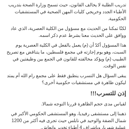
تدريب الطلبة لا يخالف القانون، حيث تسمح وزارة الصحة بتدريب
الأطباء الجدد وخريجي كليات المهن الصحية في المستشفيات
الحكومية.
لكنّا تمكنا من الحديث مع مسؤول من الكلية العصرية، الذي عاد
ووافق على الحديث معنا بشرط عدم ذكر اسمه.
هذا المسؤول أكدّ أن (م) يعمل بالفعل في الكلية العصرية يوم
السبت، وهو يوم إجازته في مجمع فلسطين، ما يتناقض مع تصريح
الطبيب (م) ويؤكد مخالفته للقانون في الجمع بين وظيفتين في
نفس الوقت.
يبقى السؤال هل التسرب ينطبق فقط على مجمع رام الله أم يمتد
ليكون ظاهرة في مستشفيات حكومية أخرى؟
إذن للتسرب
!!!
لقياس مدى حجم الظاهرة قررنا التوجه شمالا.
ذهبنا إلى مستشفى رفيديا، وهو المستشفى الحكومي الأكبر في
شمال الضفة والوحيد في نابلس حيث تجرى فيه أكثر من 1200
عملية شهريا، وبإشراف 4 أطباء تخدير وإنعاش.