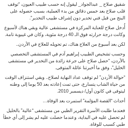
شقيق صلاح _ عبدالجواد_ ليقول إنه حسب طبيب العيون، “توقف
قلب صلاح بعد خمس دقائق من بدء العملية، بسبب حصوله على
البنج من قبل فني تخدير دون إشراف طبيب التخدير”.
أُدخل صلاح للعناية المركزة في مستشفى عالية وبقي هناك لأسبوع
وكانت درجة حرارته فوق الـ 40 درجة مئوية، وكان في غيبوبة تامة.
لكن بعد أسبوع من العلاج هناك، تم تحويله للعلاج في الأردن..
وحسب تشخيص الطبيب إبراهيم آدم في المستشفى التخصصي
بالأردن، “حصل صلاح على جرعة زائدة من التخدير في مستشفى
الخليل”، وفق ما أخبرتنا عائلة المتوفى.
“حوالة الأردن” لم توقف عداد النهاية لصلاح.. وبقي استنزاف الوقت
من حياة الشاب يتسارع، حتى تمت إعادته بعد 50 يوما إلى وطنه
ليتوفى في كانون أول/ ديسمبر 2010.
أحداث “القصة المؤلمة” استمرت بعد الوفاة…
فعندما طلبت الأسرة التقرير الطبي من مستشفى “عالية” بالخليل
لم تحصل عليه في البداية، وعندما حصلت عليه لم يشر إلى أي خطأ
طبي كسبب للوفاة.