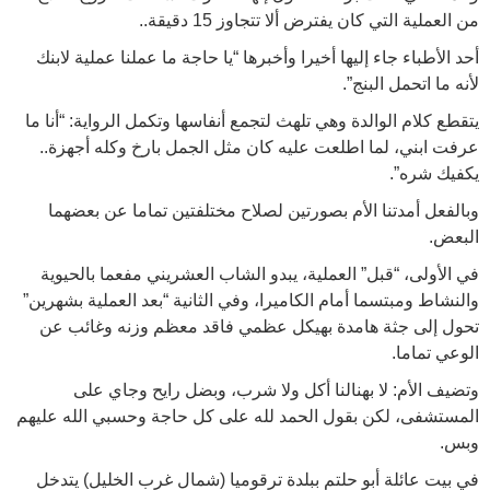
من العملية التي كان يفترض ألا تتجاوز 15 دقيقة..
أحد الأطباء جاء إليها أخيرا وأخبرها “يا حاجة ما عملنا عملية لابنك
لأنه ما اتحمل البنج”.
يتقطع كلام الوالدة وهي تلهث لتجمع أنفاسها وتكمل الرواية: “أنا ما
عرفت ابني، لما اطلعت عليه كان مثل الجمل بارخ وكله أجهزة..
يكفيك شره”.
وبالفعل أمدتنا الأم بصورتين لصلاح مختلفتين تماما عن بعضهما
البعض.
في الأولى، “قبل” العملية، يبدو الشاب العشريني مفعما بالحيوية
والنشاط ومبتسما أمام الكاميرا، وفي الثانية “بعد العملية بشهرين”
تحول إلى جثة هامدة بهيكل عظمي فاقد معظم وزنه وغائب عن
الوعي تماما.
وتضيف الأم: لا بهنالنا أكل ولا شرب، وبضل رايح وجاي على
المستشفى، لكن بقول الحمد لله على كل حاجة وحسبي الله عليهم
وبس.
في بيت عائلة أبو حلتم ببلدة ترقوميا (شمال غرب الخليل) يتدخل