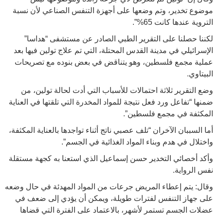
موضوع تخدير، وتم وضعها على أجهزة التنفس الصناعي لأن نسبة
التروية عندها كانت 65%”.
لكننا حصلنا على التقرير الطبي الصادر عن مستشفى “هداسا”
الإسرائيلي في مدينة القدس المحتلة، التي تم علاج تولين فيها بعد
عملية مجمع فلسطين، وهو يتناقض في بعض بنوده مع تصريحات
البيتاوي.
وضع التقرير ثلاثة احتمالات للأسباب التي أدت لحالة تولين، من
ضمنها “تفاعل ورد فعل نتيجة للمواد المخدرة التي تلقتها في العناية
المكثفة في مجمع فلسطين”.
أما السببان الآخران “تلف عصبي ناتج أثناء تواجدها بالعناية المكثفة،
واختلال في هدم وبناء المواد الغذائية في الجسم”.
وأكد أخصائي التخدير حسن إسماعيل الذي استعنا به كجهة مستقلة
نفس الرواية.
وقال: يتم إعطاء المريض جرعات من المواد المهدئة في حال وضعه
على جهاز التنفس لفترات طويلة، ويمكن أن يؤدي إلى ضعف في
عضلات الجسم تستمر لأشهر، بالاعتماد على الفترة التي قضاها