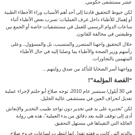
عشر مستشفى حكومي.
لكن خيوط التحقيق قادتنا إلى أحد أهم الأسباب وراء الأخطاء الطبية
أو إهمال للأطباء داخل غرف العمليات: تسرب بعض الأطباء أثناء
ساعات الدوام الرسمي للعمل في مستشفيات خاصة أو الجمع بين
وظيفتين في مخالفة للقانون.
خلال التحقيق واجهنا المتضرر والمتسبب، بل والمسؤول.. وعلى
رأسهم وزير الصحة والأطباء بما وصلنا إليه في حال الأطباء
المتهمين بالتجاوزات.
وواجهنا أسر الضحايا للتأكد من صدق روايتهم…
“القصة المؤلمة”!
في 30 أيلول/ سبتمبر عام 2010، توجه صلاح أبو حلتم لإجراء عملية
تعديل انحراف العين في مستشفى عالية الخليل.
لكن “تخديره على يد فني تخدير دون تواجد طبيب التخدير والإنعاش
أدى إلى توقف قلبه بعد دقائق من بدء العملية”، هذه هي رواية
العائلة التي التقيناها في مستهل التحقيق.
والدته التي كانت برفقته تقول إنها انتظرت لساعات خروج صلاح