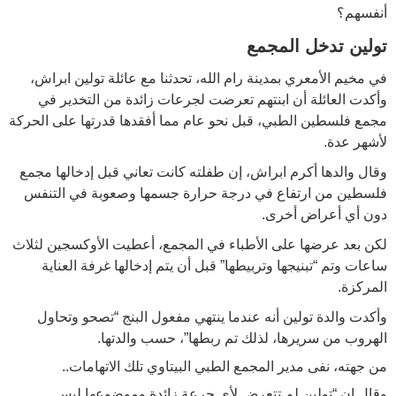
أنفسهم؟
تولين تدخل المجمع
في مخيم الأمعري بمدينة رام الله، تحدثنا مع عائلة تولين ابراش،
وأكدت العائلة أن ابنتهم تعرضت لجرعات زائدة من التخدير في
مجمع فلسطين الطبي، قبل نحو عام مما أفقدها قدرتها على الحركة
لأشهر عدة.
وقال والدها أكرم ابراش، إن طفلته كانت تعاني قبل إدخالها مجمع
فلسطين من ارتفاع في درجة حرارة جسمها وصعوبة في التنفس
دون أي أعراض أخرى.
لكن بعد عرضها على الأطباء في المجمع، أعطيت الأوكسجين لثلاث
ساعات وتم “تبنيجها وتربيطها” قبل أن يتم إدخالها غرفة العناية
المركزة.
وأكدت والدة تولين أنه عندما ينتهي مفعول البنج “تصحو وتحاول
الهروب من سريرها، لذلك تم ربطها”، حسب والدتها.
من جهته، نفى مدير المجمع الطبي البيتاوي تلك الاتهامات..
وقال إن “تولين لم تتعرض لأي جرعة زائدة وموضوعها ليس