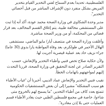
الفلسطينية، تحديدا بعدم السماح لفني التخدير القيام بتخدير
المريض بشكل منفرد دون الإشراف المباشر من قبل أخصائي
التخدير”.
مدير وحدة الشكاوى في وزارة الصحة محمد عودة، أكد أنه إذا ثبت
على المستشفى مخالفة طبية، يتم إغلاق القسم المخالف، بعد قرار
قضائي من المحكمة، أو من وزير الصحة مباشرة.
وأغلقت وزارة الصحة في منتصف أيار/ مايو الماضي، مستشفى
الهلال الأحمر في طولكرم، بعد وفاة المواطنة يارا بدوي (30 عاما)
جراء نزيف حاد بعد عملية قيصرية أجريت لها.
ولأن حكاية صلاح تخص فنيي وأطباء التخدير والإنعاش، حسب
التقرير الصادر عن لجنة التحقيق في وزارة الصحة، قررنا التحدث
إليهم لمواجهتهم باتهامات الخطأ.
نقيب فنيي التخدير والإنعاش عماد الديبي، أخبرنا أن “غياب الأطباء
هو سبب المشكلة” مشيرا إلى أن بعض المستشفيات الحكومية
تتمتع بعدد كاف من أطباء التخدير، “ما يسمح لهم بالخروج متى
شاءوا، خاصة في مجمع فلسطين الطبي حيث يغادر الأطباء قسم
العمليات حتى بلا إذن مغادرة”.