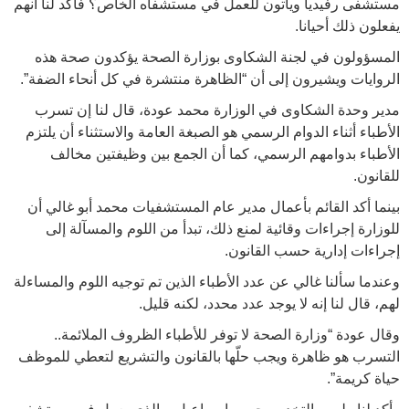
مستشفى رفيديا ويأتون للعمل في مستشفاه الخاص؟ فأكد لنا أنهم
يفعلون ذلك أحيانا.
المسؤولون في لجنة الشكاوى بوزارة الصحة يؤكدون صحة هذه
الروايات ويشيرون إلى أن “الظاهرة منتشرة في كل أنحاء الضفة”.
مدير وحدة الشكاوى في الوزارة محمد عودة، قال لنا إن تسرب
الأطباء أثناء الدوام الرسمي هو الصبغة العامة والاستثناء أن يلتزم
الأطباء بدوامهم الرسمي، كما أن الجمع بين وظيفتين مخالف
للقانون.
بينما أكد القائم بأعمال مدير عام المستشفيات محمد أبو غالي أن
للوزارة إجراءات وقائية لمنع ذلك، تبدأ من اللوم والمسآلة إلى
إجراءات إدارية حسب القانون.
وعندما سألنا غالي عن عدد الأطباء الذين تم توجيه اللوم والمساءلة
لهم، قال لنا إنه لا يوجد عدد محدد، لكنه قليل.
وقال عودة “وزارة الصحة لا توفر للأطباء الظروف الملائمة..
التسرب هو ظاهرة ويجب حلّها بالقانون والتشريع لتعطي للموظف
حياة كريمة”.