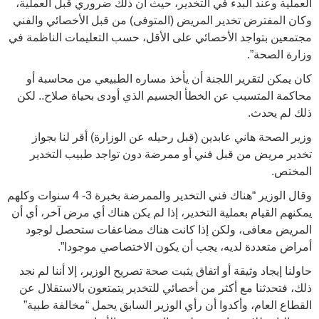
العملية وعند البدء في التخدير، حيث أن ذلك ضروري قبل العملية،
وكان المفترض تخدير المريض (المتوفى) من قبل الأخصائي والفني
مجتمعين بتواجد الأخصائي على الأقل، حسب التعليمات الناظمة في
وزارة الصحة”.
كان يمكن لتقرير اللجنة أن يأخذ مساره الطبيعي من محاسبة أو
محاكمة المتسبب عن الخطأ الجسيم الذي أودى بحياة صلاح.. لكن
ذلك لم يحدث.
وزير الصحة هاني عابدين (قبل رحيله عن الوزارة) أقر لنا بجواز
تخدير مريض من قبل فني أو ممرضة دون تواجد طبيب التخدير
المختص.
وقال الوزير “هناك فني التخدير والممرضة بخبرة 3- 4 سنوات وكلهم
يمكنهم القيام بعملية التخدير، إذا لم يكن هناك أي مرض آخر، أي أن
المريض معافى، ولكن إذا كانت هناك مضاعفات ستحصل لوجود
أمراض متعددة لديه، يجب أن يكون الاختصاصي موجودا”.
حاولنا إيجاد وثيقة أو اتفاق يثبت صحة تصريح الوزير، إلا أننا لم نجد
ذلك، فتحدثنا مع أكثر من أخصائي للتخدير يتمتعون بالاستقلال عن
القطاع العام، وأكدوا أن رأي الوزير السابق يحمل “مخالفة طبية”