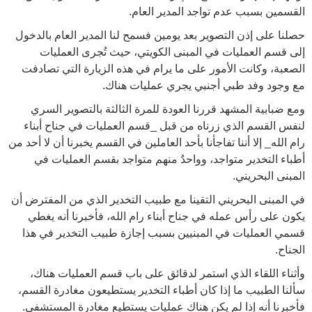
القسمين بسبب عدم تواجد المدير العام.
حصلنا على إذن التصوير بعد يومين فسمح لنا المدير العام بالدخول
إلى قسم العمليات في المبنى الكويتي، حيث تُجرى العمليات
الصعبة، وكانت الأمور على ما يرام في هذه الزيارة التي تصادفت
مع وجود وفد طبي أجنبي يجري عمليات هناك.
ومع ضبابية المشهد قررنا العودة للمرة الثالثة بالتصوير السري
لنفس القسم الذي زرناه من قبل _قسم العمليات في جناح أبناء
رام الله_ إلا أننا تفاجأنا بأحد العاملين في القسم يخبرنا أن لا أحد من
أطباء التخدير متواجد، وواحدٌ منهم متواجد بقسم العمليات في
المبنى البحريني.
في المبنى البحريني التقينا مع طبيب التخدير الذي من المفترض أن
يكون على رأس عمله في جناح أبناء رام الله، فأخبرنا أنه يغطي
قسمي العمليات في المبنيين بسبب إجازة طبيب التخدير في هذا
الجناح.
وأثناء اللقاء الذي استمر لدقائق على باب قسم العمليات هناك،
سألنا الطبيب ما إذا كان أطباء التخدير يستطيعون مغادرة القسم،
فأخبرنا أنه إذا لم يكن هناك عمليات يستطيع مغادرة المستشفى.