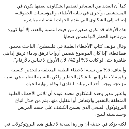
كما أن العديد من المصادر لتقديم الشكاوى، بعضها يكون في
المستشفى، وأخرى في نقابة الأطباء، والمؤسسات الحقوقية،
إضافة إلى الشكاوى التي تقدم للجهات القضائية مباشرة.
هذه الأرقام قد تكون صغيرة من حيث النسبة والعدد، إلا أنها كبيرة
من ناحية الخطر لأنها تضمن ضحايا.
وقال مؤلف كتاب “الأخطاء الطبية في فلسطين”، الباحث محمود
فطافطة، “إذا كان الموضوع يتضمن أرواحا تزهق ودماء ترهق إذا هي
ظاهرة حتى لو كانت 3% أو 2%، لأن الأرواح لا تقاس بالأرقام”.
وأضاف: 5% من نسبة الأخطاء الطبية المتعلقة بالتخدير، كنسبة
رقمية لا ننظر إليها بالشكل الخطير ولكن بالنسبة الفعلية، هي نسبة
مزعجة ويجب أخذ الترتيبات لتفادي الوفاة ونهاية الحياة.
واعتبر مدير وحدة الشكاوى محمد عودة أن تلافي الأخطاء الطبية
المتعلقة بالتخدير والإنعاش أو التقليل منها، يتم من خلال اتباع
البروتوكول الصحي الذي يضمن الكشف على جسم المريض
وحساسيته للبنج.
لكنه يؤكد في حديثه أن وزارة الصحة لا تطبق هذه البروتوكولات في