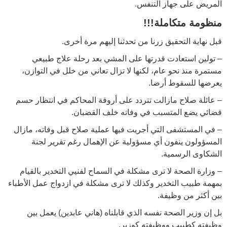
المريض على جهاز التنفس.
منظومة متكاملة
!!!
قبل نهاية التحقيق زرنا من تحدثنا إليهم مرة أخرى.
– تولين استعادت قدرتها على المشي بعد رحلة علاج طبيعي
مستمرة منذ نحو عام، لكنها لا تزال تعاني من خلل في التوازن،
يعرضها للسقوط أرضا.
– عائلة صلاح مازالت تتردد على أروقة المحاكم في انتظار حسم
قضائي يضع المتسبب في وفاته خلف القضبان.
– في المستشفى التي أجريت فيها عملية صلاح قبل وفاته، مازال
المسؤولون ينفون أي مسؤولية عن الإهمال رغم تقرير لجنة
الشكاوى الرسمية.
– وزارة الصحة لا ترى مشكلة في السماح لفنيي التخدير بالقيام
بمهمة طبيب التخدير وكذلك لا ترى مشكلة في ازدواج عمل الأطباء
بين أكثر من وظيفة.
بل إن وزير الصحة نفسه الذي قابلناه (هاني عابدين) يعمل بين
وظيفته كطبيب ووظيفته كوزير.