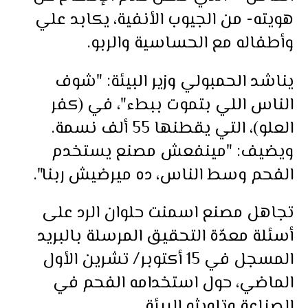
هويته- من الجيوب الأنفية، يكابد علي
وأطفاله مع الحساسية والربو.
يناشد الحمبولي وزير البيئة: "شوف
الناس اللي بتموت ببطء"، في (كفر
العلو)، التي يقطنها 55 ألف نسمة.
ويضيف: "مينفعش مصنع يستخدم
الفحم وسط الناس، ده ميرضيش ربنا".
تجاهل مصنع اسمنت حلوان الرد على
أسئلة معدّة التحقيق المرسلة بالبريد
المسجل في 15 أكتوبر/ تشرين الأول
الماضي، حول استخدامه الفحم في
الصناعة وتلويثه البيئة.