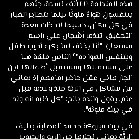
هذه المنطقة 60 ألف نسمة، جلّهم
يتنفسون هواءً ملوثًا بينما يتطاير الغبار
في كل مكان، حسبما لاحظت معدة
التحقيق. تتذمر أشجان علي (اسم
مستعار): "أنا بخاف لما بكره أجيب طفل
ويتنفس الهوا ده"؟ الناس قلقة هنا
على مستقبلها ومستقبل أطفالها. ابن
الجار هاني عقل حاضر أمامهم إذ يعاني
من مشاكل في الرئة منذ ولادته قبل
عام. يقول والده بألم: "كل ذنبه أنه ولد
في بيئة ملوثة".
في بيت مبروكة محمد المصابة بتليف
الرئة يعاني نجلاها من الربو والجيوب