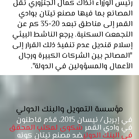
رئيس الوزراء آنذاك كمال الجنزوري نقل
المصانع بما فيها مصنع تيتان بوادي
القمر إلى مناطق تبعد 20-35 كم عن
التجمعت السكنية. يرجع الناشط البيئي
إسلام قنديل عدم تنفيذ ذلك القرار إلى
"المصالح بين الشركات الكبيرة ورجال
الأعمال والمسؤولين في الدولة".
مؤسسة التمويل والبنك الدولي
في إبريل/ نيسان 2015، قدّم قاطنون
في وادي القمر
شكوى لمكتب المحقق
في البنك الدولي
ضد مصنع تيتان كونه