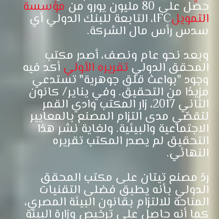
حصل على 80 مليون يورو من
مؤسسة
التمويل
IFC، التابعة للبنك الدولي أي
سدس رأس مال الشركة.
وبعد نحو عام ونصف، أصدر مكتب
المحقق الدولي
تقريره الأولي
أكد فيه
وجود "بواعث قلق جوهرية" تستدعي
مزيدًا من التحقيق. وفي يناير/ كانون
الثاني 2017، زار المكتب وادي القمر
لتقصّي مدى التزام المصنع بالمعايير
الاجتماعية والبيئية. ولغاية نشر هذا
التحقيق لم يصدر المكتب تقريره
النهائي.
ردّ مصنع تيتان على مكتب المحقق
الدولي بأنه يطبق فضلى التقنيات
المتاحة للالتزام بقانون البيئة المصري،
كما أنه حاصل على ترخيص وزارة البيئة