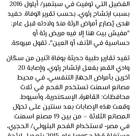
الفضيل التي توفيت في سبتمبر/ أيلول 2016
بسبب ارتشاح رئوي، بحسب تقرير الوفاة. حفيد
هدى يُصارع أمراض الرئة منذ ولادته قبل عام:
"مفيش بيت هنا إلا فيه مريض رئة أو
حساسية في الأنف أو العين"، تقول مبروكة.
تفيد تقارير طبية حديثة بوفاة اثنين من سكّان
وادي القمر بفعل ارتشاح رئوي، وإصابة 20
آخرين بأمراض الجهاز التنفسي، في محيط
مصانع اسمنت تستخدم الفحم في ثلاث
محافظات؛ القاهرة، الإسكندرية، وأسيوط.
وقعت هذه الإصابات بعد سنتين على تحوّل
المصانع الثلاثة – من بين 19 مصنع اسمنت
في مصر- لاستخدام الفحم البترولي/ الحجري،