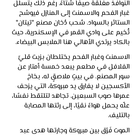
النوافذ مغلقة صيفًا شتاءً. رغم ذلك يتسلل
غبار الفحم والاسمنت إلى المنازل فيوشح
الستائر بالسواد. سُحب دُخان مصنع "تيتان"
تُخيم على وادي القمر في الإسكندرية، حيث
بالكاد يرتدي الأهالي هنا الملابس البيضاء.
الاسمنت وغبار الفحم يختلطان بزيت قليّ
الفلافل في مطعم يبعد خمسة أمتار عن
سور المصنع. في بيتٍ ملاصقٍ له، بخاخ
الأكسجين لا يفارق يد مبروكة، التي يزحف
عمرها صوب السبعين. تجاهد لتلتقط نفسًا،
علّه يحمل هواءً نقيًا، إلى رئتها المصابة
بالتليف.
الموت فَرّق بين مبروكة وجارتها هدى عبد