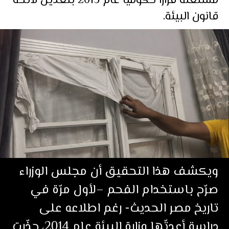
مستغلة قرارا حكوميا عام 2015 بتعديل لائحة
قانون البيئة.
ويكشف هذا التحقيق أن مجلس الوزراء
صرّح باستخدام الفحم –لأول مرّة في
تاريخ مصر الحديث- رغم اطلاعه على
دراسة أعدتّها وزارة البيئة عام 2014، حذّرت