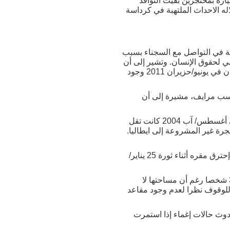
ارة بمحتجزين بقيت النوافذ
له الاحداث الملتهبة في كرداسة
ة في التواصل مع السجناء بسبب
ي لحقوق الإنسان. وتشير إلى أن
فرع المنظمة في القاهرة لم يتمكن من زيارة محبوسين وكان اخر طلب تقدمت به المنظمة في هذا الشأن في يونيو/حزيران 2011 وجود
 بحسب مرايف، مشيرة إلى أن
وكان المجلس القومي لحقوق الانسان قدم عدة توصيات لوزارة الداخلية عقب حادث لسيارة ترحيلات في أغسطس/ آب 2004 كانت تقل
جرة غير المشروعة إلى ايطاليا.
لكن أمجد فتحي المستشار الإعلامي للمجلس يقول إن هذه التوصيات لم تعد موجودة لدى المجلس بعدما إحترق مقره أثناء ثورة 25 يناير/
ويوضح طارق زغلول مدير المنظمة المصرية لحقوق الإنسان أن سيارة الترحيلات تحمل عادة أكثر من 36 شخصا رغم أن مساحتها لا
لب للوقوف نظرا لعدم وجود مقاعد
دوث حالات إغماء إذا استمرت