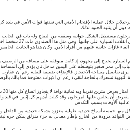
يلات خلال عملية الإقتحام الأمني التي نفذتها قوات الأمن في بلدة ك
 دون أن ينتبه الجنود لذلك.
مرحلون مستطيل الشكل جوانبه وسقفه من الصاج وله باب في الجانب ا
يعني فشل أي محاولة للخروج حال ا
في أغسطس/ آب 2013 بعد القاء غازات خانقة عليهم من أفراد الامن. وكان هذا هو الحاد
 السيارة يحتاج إلى مجهود، إذ كانت متوقفة على مسافة من الرصيف وا
ؤدي هذا الباب إلى ممر صغير يتوسطه على اليمين مدخل ثان يؤدي إلى المساح
ي يرى تفاصيل مساحة الاحتجاز. فالإضاءة ضعيفة للغاية رغم أن عقارب ا
 التهوية تشعرك بالحاجة للقيء رغم أن الابواب مفتوحة فما بالك بالوض
 يفترض أن يجلس عليها المرحلون وقد كبلت أيديهم كل إثنين في قيد و
غالبية الأوقات بسبب التكدس.
ل كل منها خمسة أسياخ حديدية طولية معززة بشبكة حديدية من الداخل و
ض النوافذ مزودة من الخارج بإطار معدني به جزء منزلق يمكن جره ليغلق