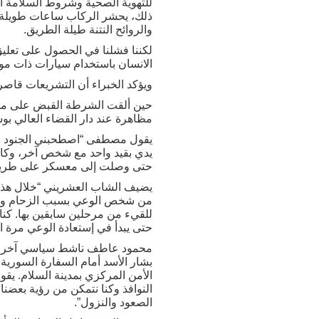
للتهوية الصحية وشروط السلامة الع
ذلك، يحشر الركاب ساعات طويلة دو
والروائح النتنة طيلة الطريق.
الانسان باستخدام سيارات ذات مواصفات أف
ويؤكد الخبراء أن التشريعات قاصرة
مظاهرة عند دار القضاء العالي بوس
يقول مصطفى “اصطحبني الجنود للس
يدي بقيد واحد مع شخص آخر، وكان
حتى وصلت إلى معسكر على طريق ال
يضيف الشاب العشريني “خلال هذه 
من شخص الوعي بسبب الزحام وضيق 
للقيء من مرحلين سابقين بها. كنا
حتى يبدأ في إستعادة الوعي مرة ا
محمود عاطف ناشط سياسي آخر أعت
الأمن المركزي بمدينة السلام. ي
النوافذ وكنا نتمكن من رؤية بعضن
الصعود والنزول”.