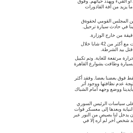
أو القيء ويهدد حياتهم. وفوق
ا يزيد من آفة القاذورات
نا في الحصول على تعليق مباشر من وزارة الداخلية، التي تجاهلت توصيات صدرت عام 2004 عن المجلس القومي لحقوةق
قيقة من خارج الوزارة.
حين ألقت الشرطة القبض على محمد مصطفى الناشط السياسي عام 2010، وضعته في سيارة الترحيلات مع أكثر من 42 شابا خلال
قتل بيد الشرطة.
ة مرتفعة للغاية. وتم تكبيل
لسيارة وطافت بشوارع القاهرة
ط فوق بعضنا بعضا. وفقد أكثر
جة عدم نظافتها ووجود أثر
أيدينا ووضع وجهه أمام الشباك
على سياسات الرئيس السوري
قصر النيل ثم إلى مقر النيابة وبعدها إلى معسكر قوات
 يدخل لنا بصيص من النور عبر
يد شخص آخر لم أره إلا في