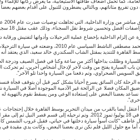
امة، كما تحمل أضعاف طاقتها الاستيعابية، ما يعرض ركابها للإغماء و/ 
ن تفريغ مثاناتهم، وبالتالي يضطرون للتبول على أقدام بعضهم بعضا م
لكننا فشل
ضل وتحسين شروط نقل السجناء، وذلك عقب مقتل 18 سجينا في حادث سيارة ترحيل.
 عن إلزام الداخلية بإخضاع عملية الترحيلات وأدواتها لتفتيش ورقابة د
ط القاهرة للتنديد بمقتل الشاب السكندري خالد سعيد، الذي يعتقد أنه 
يارة وظللت بداخلها أكثر من ساعة وكنا في فصل الصيف ودرجة الحرار
 باب السيارة يفتح من وقت لآخر لإدخال أشخاص آخرين، ثم تحركت ا
سويس الصحراوي، وتم دفعنا من السيارة واحدا تلو الآخر”.
الرحلة كان السائق يسرع أحيانا بشكل كبير قبل أن يتوقف فجأة فنسق
المكان فضلا عن الرائحة غير الآدمية الموجودة أصلا في السيارة نتي
 نساعد بعضنا البعض على إستعادة الوعي ومن يسقط نقوم بالتهوية له ب
خرى”.
قل أيضا بالقرب من ميدان التحرير بوسط القاهرة خلال إحتجاجات 
بشار الأسد أمام السفارة السورية في 18 يوليو/ تموز 2012. وتم ترحيله إلى قسم 
قول عاطف “كانت أسوأ سيارة دخلتها في حياتي، فقبل غروب الشمس كان
ا، أما مع حلول الليل فلم نكن نرى بعضنا البعض، وكانت يدي مقيدة في 