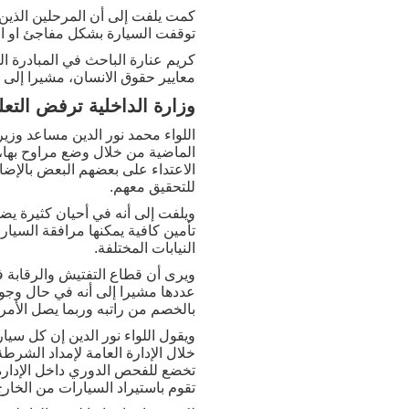
كمت يلفت إلى أن المرحلين الذين
توقفت السيارة بشكل مفاجئ او 
كريم عنارة الباحث في المبادرة ال
معايير حقوق الانسان، مشيرا إلى
وزارة الداخلية ترفض التعل
اللواء محمد نور الدين مساعد وزير
الماضية من خلال وضع مراوح بها، إ
الاعتداء على بعضهم البعض بالإضاف
للتحقيق معهم.
ويلفت إلى أنه في أحيان كثيرة يض
تأمين كافية يمكنها مرافقة السيا
النيابات المختلفة.
ويرى أن قطاع التفتيش والرقابة في
عددها مشيرا إلى أنه في حال وجود 
بالخصم من راتبه وربما يصل الأمر 
ويقول اللواء نور الدين إن كل س
خلال الإدارة العامة لإمداد الشرطة 
تخضع للفحص الدوري داخل الإدارة 
تقوم باستيراد السيارات من الخارج 