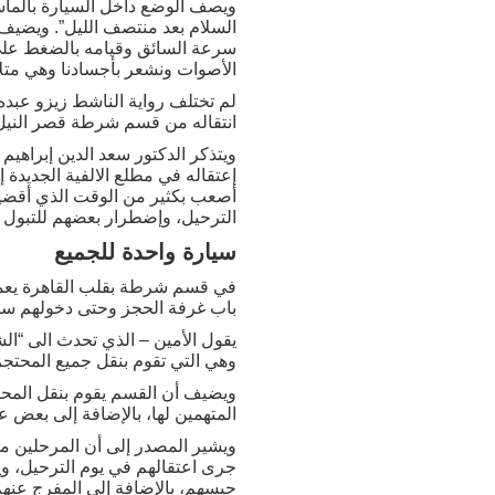
ويصف الوضع داخل السيارة بالمأس
سرعة السائق وقيامه بالضغط على ا
الأصوات ونشعر بأجسادنا وهي متل
لم تختلف رواية الناشط زيزو عبد
انتقاله من قسم شرطة قصر النيل إ
ويتذكر الدكتور سعد الدين إبراهيم 
إعتقاله في مطلع الالفية الجديدة 
أصعب بكثير من الوقت الذي أقضيه
الترحيل، وإضطرار بعضهم للتبول ع
سيارة واحدة للجميع
في قسم شرطة بقلب القاهرة يعمل
باب غرفة الحجز وحتى دخولهم سيارة الترحيلات،
يقول الأمين – الذي تحدث الى “ا
وهي التي تقوم بنقل جميع المحتجز
ويضيف أن القسم يقوم بنقل المحبو
المتهمين لها، بالإضافة إلى بعض ع
ويشير المصدر إلى أن المرحلين م
جرى اعتقالهم في يوم الترحيل، وين
حبسهم، بالإضافة إلى المفرج عنهم