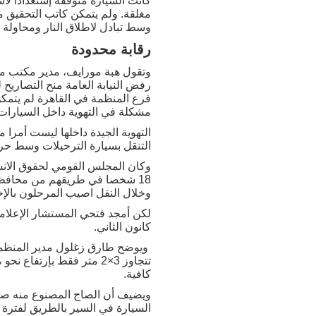
كانت السيارة متوقفة إستعدادا لا
مغلقة. ولم يتمكن كاتب التحقيق م
وسط تبادل لاطلاق النار ومحاولة 
رقابة محدودة
وتقول هبة مورايف، مدير مكتب م
رفض النيابة العامة منح التصاريح
مشكلة في التهوية داخل السيارات
التهوية الجيدة داخلها ليست أمرا 
التنقل بسيارة الترحيلات وسط حرا
18 شخصا في طريقهم من محافظة م
وخلال النقل اصيب المرحلون بالإخ
كانون الثاني.
تتجاوز 3×2 متر فقط بإر
كافية.
ويضيف أن الصاج المصنوع منه صندو
السيارة في السير بالطريق لفترة 