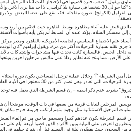
اوي ويقول “أصعب فترة قضيتها في الإحتجاز كانت أثناء الترحيل لمع
السلام بعد منتصف الليل”. ويضيف: “كنا حوالي 30 شخصا في سيارة بلا كراسي، لا أحد منا
لفرامل (الكوابح) بصورة مفاجئة. فكنا نقع على بعضنا البعض، ولا يرى 
اصقة”.
ه الذي قبض عليه أثناء مظاهرة بوسط القاهرة حيث قضّى بين أربع وس
لى معسكر السلام. يؤكد عبده أن الضابط لم يكن يأبه بأصوات الاستغا
أستاذ علم الاجتماع السياسي بالجامعة الأمريكية بالقاهرة ومدير مركز ا
إذ جرى نقله بسيارة الترحيلات أكثر من مرة. ويقول إبراهيم “كان الوق
 داخل الحبس، فالسيارة كانت تحدث فيها مشاجرات واشتباكات بالأي
لى الأرض، مما ينتج عنه تطاير رذاذ على ملابس مرحلين آخرين ويتحول ا
 أمين الشرطة “أ” وخلال عملية ترحيل المساجين يكون دوره استلام 
 التي تغادر وهي تضم أكثر من 30 محتجزا في الأيام العادية.
لشروق” بشرط عدم ذكر اسمه – إن قسم الشرطة الذي يعمل فيه توجد ب
ين.
سين المرحلين لنيابات قريبة من بعضها في ذات الوقت، موضحا أن هنا
مليات الترحيل الاستثنائية مثل وجود متهم ارتكب جريمة خارج مكان إقا
ن قسم الشرطة يكون عددهم كبيرا ويقسموا ما بين من تم إلقاء القبض
تظرون العرض على النيابة وبين الأفراد الذين قضوا أربعة أيام على ذم
 من السجون حيث يقضّون ليلة في القسم قبل أن يتم ترحيلهم في اليوم 