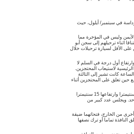
رداسة في سبتمبر/ أيلول، حيث
لأيمن وليس في المؤخرة مما
نقلاب السيارة على جانبها. وفي مثل هذا الصندوق مات 37 شخصا اختناقا اثناء ترحيلهم إلى سجن أبو
ث الخامس على الأقل لسيارة ترحيلات خلال
رتفاع أول درجة في السلم لا
ة الرئيسية لاستيعاب المحتجزين.
لساعة كانت تشير إلى الثالثة
ع حين تغلق على المحتجزين أثناء
صندوق الاحتجاز طوله حوالي ثلاثة امتار بعرض مترين تقريبا وبه ثمانية نوافذ لا يتجاوز اتساع كل منها 30 سنتيمترا وارتفاعها 15 سنتيمترا
احد. ويجلس عدد كبير من
أخرى من الخارج، فتحاتهما ضيقة
 النافذة تماما أو ترك نصفها