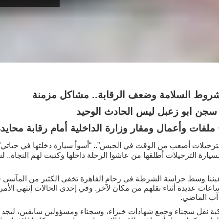
روط السلامة وضعف الرقابة.. مشاكل مزمنة
ى سجن ابو زعبل ليس الحادث الوحيد
لفات وأعمال ومقار وزارة الداخلية أمام رقابة محايدة
رحيلات أصعب من الوقت في الحبس”.. “أسوأ سيارة دخلتها في حياتي”.
يارة الترحيلات أطلقها من عاشوا الرحلة داخلها وكتبت لهم النجاة.. ل
 أعيننا وسط حراسة الشرطة في زحام القاهرة تخفي الكثير من المآسي ف
ب الماضي.
بة نقل سجناء وجمع شهادات خبراء، وسجناء ومسؤولين سابقين، ليجد أ