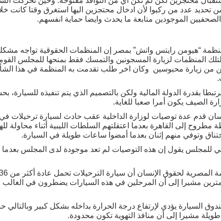
ستقبال محتجزين لكن لم تكن أي من النوافذ مفتوحة. وحين تحركت السي
ن تحديد عدد من ركبوا لأن ادخال محتجزين اليها استغرق وقتا كانت خلا
الصحفيين الموجودين متابعة ما يحدث وايضا حماية انفسهم.
نظمة “هيومن رايتس واتش” بمصر إن المنظمات الحقوقية تواجه مشكل
 لتلك المنظمات لزيارة المسجونين والتمسك فقط بمنحها للمجلس القوم
.
مرتبطا بقدرة الدولة المالية ولكن بالتصميم الذي يتم تنفيذه للسيارة،
رة الصيف يكون أمرا صعبا للغاية.
طروح إلى القاهرة بعدما اعتقلتهم السلطات الليبية أثناء محاولة لله
تناق وتوفي منهم إثنان بعدما أمضوا ساعات طويلة في السيارة.
تفاع نحو مترين مشيرا إلى أن المرحلين في هذه السيارات يضطرون في الغا
ق السيارة يؤدي لإرتفاع درجة الحرارة بداخله بشكل كبير وبالتالي ح
طويلة مشيرا إلى أن منافذ التهوية تكون محدودة.