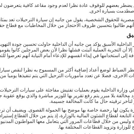
 يضطر بعضهم للوقوف عادة نظرا لعدم وجود مقاعد كافية يتعرضون لخطر
اصطدمت بسيارة اخرى.
مصرية للحقوق الشخصية، يقول من جانبه إن سيارة الترحيلات تعد بمثابة
 أنهم طالبوا بتحسين ظروف الاحتجاز من خلال المخاطبات مع قطاع حقو
يق
 الداخلية الأسبق يؤكد من جانبه أن الداخلية حاولت تحسين جودة التهوي
لا أن التجربة العملية أثبتت فشلها نظرا لأن بعض المرحلين كانوا يقو
ة إلى استخدامها في إيذاء انفسهم للإدعاء أمام النيابة أنهم تعرضوا لل
طر الضباط لوضع أعداد إضافية أكثر من المسموح به نظرا لنقص سيارا
رات الاخرى، فضلا عن تعدد مأموريات الترحيل التي يتم تنفيذها يوميا 
 وزارة الداخلية يقوم بعمليات تفتيش مفاجئة على سيارات الترحيلات لل
مخالفة بلا مبرر يتم رفع تقرير بها للوزير مباشرة والذي يوقع عقوبة 
لتأخر ترقيته حال ما كانت المخالفة جسيمة.
يارة يكون لها رخصة خاصة بها موضح بها الحمولة القصوى. ويضيف أن 
التابعة لقطاع الشئون المالية بالوزارة، إذ يتم من خلال القطاع إستيراد 
وليس من خلال قطاعات المرور التي يتعامل معها المواطنون المدنيون 
للوزارة وتزويد القطاعات المختلفة بها.