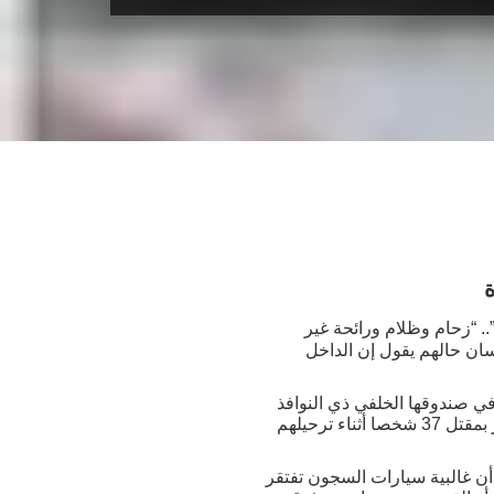
. “زحام وظلام ورائحة غير
سان حالهم يقول إن الداخل
ي صندوقها الخلفي ذي النوافذ
الضيقة، حيث يمضي المحتجزون ساعات عديدة أثناء نقلهم من مكان لآخر. وفي إحدى الحالات إنتهى الأمر بمقتل 37 شخصا أثناء ترحيلهم
ن غالبية سيارات السجون تفتقر