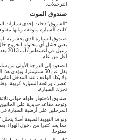
الترحيلات.
صندوق الموت
“الشروق” دخلت إحدى سيارات الترح
كانت السيارة متوقفة وبابها مفتوحا
صندوق السيارة الذي يحشر به ال
زعبل 
أقل من عام.
الصعود إلى الدرجة الأولى من سلم
يقل عن 50 سنتيمترا. وي
ولا يكاد الواقف عند المدخل الثان
عصرا، ورائحة السيارة كريهة، وقلة
تحرك السيارة.
وتوجد مقاعد حديدية على الجانبين
المرحلين على أرضية السيارة في 
ونوافذ التهوية الضيقة أصلا يتخل
مما يحد كثيرا من دخول الهواء. بع
مفتوحا.