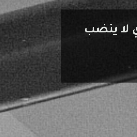
ي لا ينضب