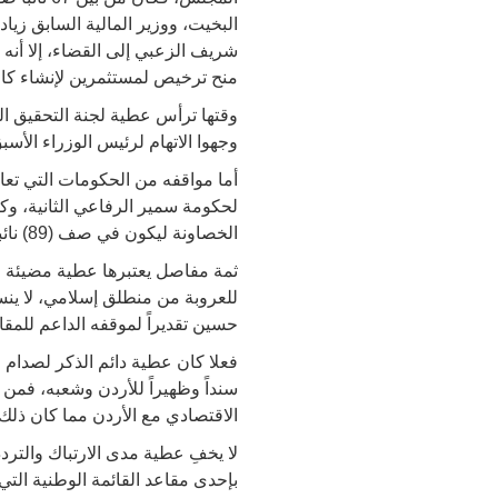
البخيت، ووزير المالية السابق زيا
شريف الزعبي إلى القضاء، إلا أنه 
منح ترخيص لمستثمرين لإنشاء كازي
وجهوا الاتهام لرئيس الوزراء الأسبق معروف البخيت، ومن بين (86) ن
الخصاونة ليكون في صف (89) نائباً منحوها الثقة، وعاد عطية ليحجب الثقة عن حكومة فايز الطراونة من بين 31 نائباً حجبوا الثقة عنها.
ثمة مفاصل يعتبرها عطية مضيئة 
للعروبة من منطلق إسلامي، لا ين
حسين تقديراً لموقفه الداعم للمق
فعلا كان عطية دائم الذكر لصدام 
سنداً وظهيراً للأردن وشعبه، فمن م
الاقتصادي مع الأردن مما كان ذلك 
لا يخفِ عطية مدى الارتباك والت
بإحدى مقاعد القائمة الوطنية الت