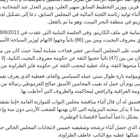
د فريز، ووزير التخطيط السابق سهير العلي، ووزير العدل عبد الشخانبة 
أثناء توليه رئاسة اللجنة المالية في المجلس السابق، دعا إلى تشكيل 
نو في منطقة البحر الميت، وهو ما تم بالفعل.
ائباً وجهوا الاتهام لوزير السياحة الأسبق أسامة الدباس.
لحكومة سمير الرفاعي الثانية، وكان من بين (47) نائباً حجبوا الثقة عن حكومة معروف البخي
ومؤلمة تارة طوال سني عمله السياسي والعام، فعطية الذي يعرف نفس
سى يوم أن حمل له نقيب المحامين الأسبق صالح العرموطي رسالة من 
اومة العراقية والرافض لمحاكمته والظروف التي أحاطت بها.
فسبق له أن قال أثناء مناقشة مجلس النواب للموازنة العامة «إننا نفت
نا لا يذكر منحته البترولية التي كان يهديها للشعب الأردني دون منة وإع
يشكل داعماً أساسياً لاقتصادنا الوطني».
ردد الذي حصل أثناء ترشحه وشقيقيه خميس لانتخابات المجلس الحالي 
ي شكلها عطيه مع النائب عاطف الطراونة.