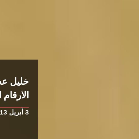
خليل عط
الارقام 
3 أبريل 2013