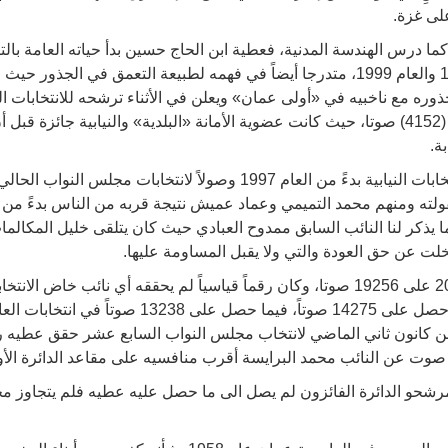
على غزة.
كما درس الهندسة المدنية، فعطية ابن الحاج حسين بدأ حياته العامة ب
وظفر بمقعدها لدورتين العام 1995 والعام 1999، متدرجا أيضاً في فهمه لطبيعة التعمق 
ة.
الأصوات التي حصل عليها في الانتخابات النيابية بدءً من العام 1997 وصولاً
لته ومنهم محمد التميمي وعماد عميش نتيجة قربه من الناس بدءً من أما
ا يذكر لنا النائب السابق ممدوح العبادي حيث كان يتلقى خليل المكالم
تخلت عن حق العودة والتي ولا يقبل المساومة عليها.
حصل عطيه في انتخابات عام 2003 على 19256 صوتا، وكان رقماً قياسياً لم يحققه أي ن
 كانون ثاني الماضي لانتخاب مجلس النواب السابع عشر حقق عطيه رقما