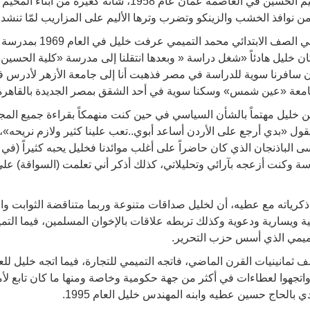
استيقظ عطية على الحياة في مخيم الحسين في العاصمة عمان عام
من نوافذ الخشب والزينكو وتضرب وترها الأليم على المزاريب لمّا تنشد 
يقول زميله على مقاعد الدرا
 خليل هادئاً «شغل دراسة « وبعدها انتقلنا إلى مدرسة «كلية الحسين ا
ن سافرنا سوية للدراسة في مصر فذهبت أنا إلى جامعة الأزهر لأدرس في 
ة «عين شمس» وسكنا سوية في أحد الشقق بمصر الجديدة بالقاهرة مدة 4 س
 خليل مهتماً بالشأن السياسي في حين كنت منهمكاً بقراءة جميع الم
ويقول «بدي أرجع على الأردن أساعد أبوي..تعب علينا كثير ولازم نريحه»،
الباذنجان الذي كان حاضراً على أغلب موائدنا فخليل يحبه كثيراً (في ال
سة وكنت أزعجه بآرائي وتحليلاتي، كذلك أذكر أني تعلمت (السواقة) على
 ذكرياته مع عطيه، أن لخليل صداقات متنوعة وربما متناقضة الثوابت 
ة ويسارية ودعوية وكذلك تربطه علاقات بالإخوان المسلمين، فيما الت
تميمي الذي أسس حزب التحرير.
ثمانينيات القرن الماضي، فاتجه التميمي للتجارة، فيما اتجه خليل للع
هوا لعطاءات في أكثر من جهة حكومية وخاصة ومنها ما كان تابع لأمان
 بالحاج حسين عطيه وابنه المهندس خليل العام 1995.