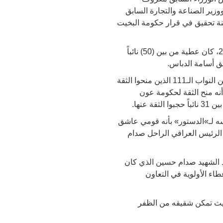
ووزير الصناعة والتجارة السابق
لجنة تحقيق في قرار حكومة البخيت
وقتها ترأس عطية لجنة التحقيق النيابية في ملف الكازينو، وفي الجلسة النيابية التي عقدت في 28/6/2011، كان عطية من بين (50) نائباً
أما مواقفه من الحكومات التي تعاقبت على المجلس السادس عشر فجاءت متباينة أيضا. حيث كان من بين النواب الـ111 الذين منحوا الثقة
ت الثانية، إلا أنه منح الثقة لحكومة عون
ه لـ»الدستور» بأنه قومي عاشق
الرئيس العراقي الراحل صدام
قد الشهيد صدام حسين الذي كان
طاء الأولوية في التعاون
حيث تمكن شقيقه من الظفر