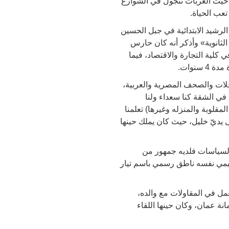
 1958، شأنه كغيره من أبناء المخيم حيث العربات تتجول في الشوارع
تعب الحياة.
سة في الصف الابتدائي محمد التميمي عرفت خليل في العام 1969 بمدرسة الرشيد الابتدائية في جبل الحسين
لثانوية» وأذكر أنه كان حارس
كلية التجارة والاقتصاد، فيما
نوات.
جلات والصحف المصرية والعربية،
 في الشقة كنا سعداء ولنا
مقلوبة والمنزله وغيرها) تعلمنا
 يديّ خليل، حيث كان يملك حينها
والسياسات فلديه جمهور من
ميمي نفسه ناطق رسمي باسم تيار
مل في المقاولات مع والده،
ة عمان، وكان حينها اللقاء