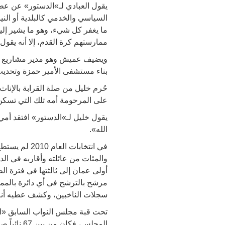
يقول العبادي لـ»الدستور» عن عطيه
السياسي والخدمي كالبلدية أو الني
ما يغفر كل شيء، وهو ما يشير إلي
ممارستهم كرة القدم، إلا أنه يقو
ويضيف عميش وهو مدير مشاريع «ش
بناء مستشفى الأمير حمزة وتحديث شبكة مياه
حُرم خليل من صلة القرابة بالإناث
على المرحومة أمه تلك التي تسكن 
يقول خليل لـ»الدستور» افتقد أمي
الله».
في انتخابات
والمئات من عائلته وأقاربه في الد
أولى عمان إلى ثالثتها في فترة ال
مرشح بالترشح في أي دائرة بالمملك
سجلات الناخبين، وكشف عطيه أنه 
تحت قبة مجلس النواب السابق «ا
المجلس، ف