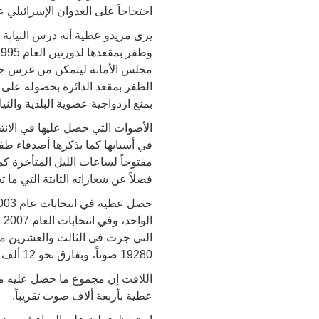
احتجاجاَ على العدوان الإسرائيلي 
يرى مريدو عطية أنه درس النيابة 
بمنع ازدواجية عضوية البلدية والنياب
في أسبابها كما يذكرها أصدقاء طفو
مفتوحاً لساعات الليل المتأخرة كم
فضلاً عن شعاراته الثابتة التي ما 
التي جرت في الثالث والعشرين من
19280 صوتاً، وبفارق نحو 12 ألف صوت عن النائب محمد البرايسة أقرب منافسيه على مقاعد الدائرة الأولى في عمان وعددها (5 مقاعد).
عطية بأربعة ألاف صوت تقريباً.