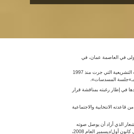
أولى في العاصمة عمان، في
عطية، الذي بدأ حياته العامة عضوا منتخبا في امانة عمان الكبرى عام 1995 قبل أن يفوز بجميع الانتخابات التشريعية التي جرت منذ 1997
 بـ»جلسة المسدسات».
ا في إطار رغبته بمناقشة قرار
ر عام 1997، على انتقاء شعارات قريبة من قاعدته الانتخابية والاجتماعية
لشعار الذي أراد أن يوصل صوته
لقاعدته تلك، ويؤكد من خلاله أنه ماضِ في موقفه من إسرائيل الذي سبق له إن حرق علمها تحت القبة في كانون أول/ديسمبر العام 2008،