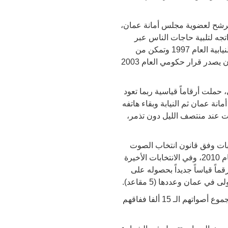
الترشح لعضوية مجلس أمانة عمان،
في الجذور حيث اتجه لتلبية حاجات الناس عبر
مجلس الأمانة ليتمكن من غرس جذوره مع ناخبيه في «أولى عمان» ويعلن في الأثناء ترشحه للانتخابات النيابية العام 1997 وتمكن من
الظفر بمقعد الدائرة بحصوله على (4152) صوتا، حيث كانت عضوية الأمانة «البلدية» والنيابية جائزة قبل أن يصدر قرار حكومي العام 2003
 لانتخابات مجلس النواب الحالي، حملت أرقاماً قياسية ربما تعود
نة عمان ثم النيابة وبقاء هاتفه
ات عند منتصف الليل دون تذمر،
ائب خاض الانتخابات وفق قانون انتخاب الصوت
الواحد، وفي انتخابات العام 2007 حصل على 14275 صوتاً، فيما حصل على 13238 صوتاً في انتخابات العام 2010، وفي الانتخابات الأخيرة
ً قياساً جديداً بحصوله على
اللافت إن مجموع ما حصل عليه مرشحو الدائرة الفائزون لم يصل الى ما حصل عليه عطيه فلم يتجاوز مجموع أصواتهم الـ 15 ألفا ففاقهم