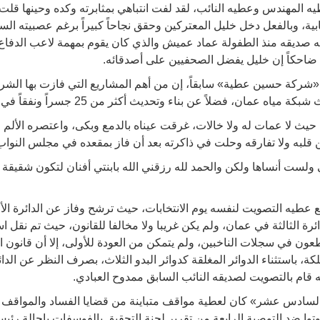
 المهندس وعطيه النائب، لقد لفت انتباهي بمثابرته وكده وحينها قلت لو
ابية، وبالفعل دخل خليل المعتركين وحقق نجاحاً كبيراً برغم عصبيته ا
ه صديقه منذ الطفولة عماد عميش والذي كان يقوم بمهمة لاعب الدفاع
ل ضاحكاً إن خليل يفضل الصحفيين على أصدقائه.
ركة حسين عطية» سابقاً، إن من أهم المشاريع التي فازت بها الشرك
 عمان، فضلاً عن بناء وتحديث أكثر من 25 جسراً ونفقاً في عمان.
 حيث لا عمات له ولا خالات، غرقت عيناه بالدمع وبكى، واعتصره الألم 
قلبه ولا تفارقه وحلت في ذاكرته بعد أن فاز بمقعده في مجلس النواب 
 ولست أنساها ولكن والحمد لله رزقني الله بابنتي أفنان لتكون شقيق
 العام 2010 لم يستطع عطيه التصويت لنفسه يوم الانتخابات، حيث ترشح وفاز عن الدا
ائرة الثالثة في عمان، ولم يكن غريبا ولا مخالفا للقانون، حيث تم نق
طعون في سجلات الناخبين، ولم يتمكن من العودة للأولى، إلا أن قانون 
ة، باستثناء الدوائر المغلقة كدوائر البدو الثلاث، بصرف النظر عن الد
قام بالتصويت لصديقه النائب السابق ممدوح العبادي.
لسادس عشر» كان لعطية مواقف متباينة من قضايا الفساد والمواقف 
كان من بين 67 نائباً صوتوا ضد التوصية الرابعة من تقرير لجنة التحقيق بالفوسفات بإح