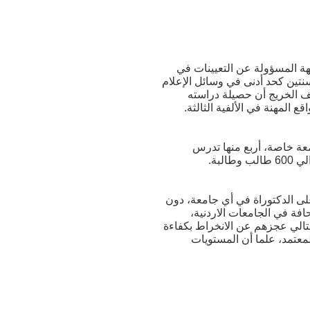
هة المسؤولة عن التعيينات في
تين كحد أدنى في وسائل الإعلام
ف الخريج أن حصيلة دراسته
 المهنة في الألفية الثالثة.
معة حكومية، واحدة منها تدرَّس تخصص الصحافة والإعلام؛ وهي اليرموك. وهناك 20 جامعة خاصة، أربع منها تدرس
لبة.
على الدكتوراة في أي جامعة، دون
افة في الجامعات الاردنية،
تالي عجزهم عن الانخراط بكفاءة
لي في غالبية الجامعات لا يتجاوز 2 % من المساق المعتمد، علما أن المستويات