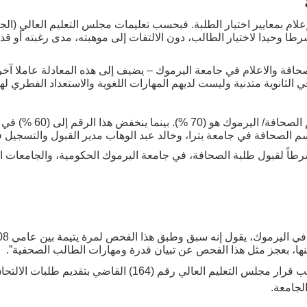
لام بمعايير اختيار الطلبة. فبحسب تعليمات مجلس التعليم العالي (الج
رطا وحيدا لاختيار الطالب، دون الالتفات إلى موهبته، مدى رغبته أو ق
حافة والاعلام في جامعة اليرموك – يضيف إلى هذه المعادلة عاملا آخر
 الثانوية متدنية وليست لديهم المهارات اللغوية والاستعداد الفطري لهذ
الحد الأدنى لقبول الطلبة 
م الصحافة في جامعة بترا، وخالد عبد الوهاب مدير القبول والتسجيل في
رطاً لقبول طلبة الصحافة، في جامعة اليرموك الحكومية، والجامعات ا
ها، بعجز مثل هذا الفحص عن تبيان قدرة ومهارات الطالب الصحفية”.
اعتمدت تلك الآلية لعام واحد بموجب قرار مجلس التعليم العالي ر
لجامعة.