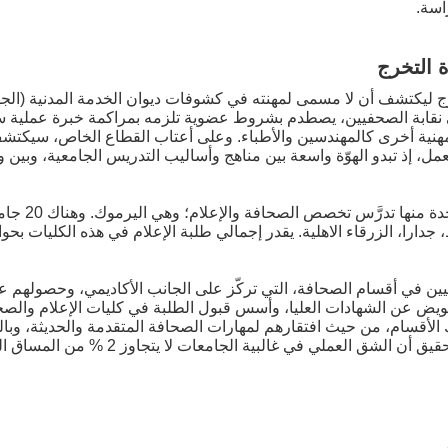
اسة.
ة التخرج
تخرج ليكتشف أن لا مسمى لمهنته في كشوفات ديوان الخدمة المدنية (الج
 نقابة الصحفيين، يصطدم بشروط عضوية تلزمه بمراكمة خبرة عملية سن
مهنية أخرى كالمهندسين والأطباء. وعلى أعتاب القطاع الخاص، سيكتش
ل، إذ تبدو الهوّة واسعة بين مناهج وأساليب التدريس الجامعية، وبين واقع
في الأردن 12 جا
ا، الزرقاء الاهلية. يقدر إجمالي طلبة الإعلام في هذه الكليات بحوالي 600 طالب وطا
معيين في أقسام الصحافة، التي تركّز على الجانب الأكاديمي، وحصولهم 
عويض عن الشهادات العليا، وأسس قبول الطلبة في كليات الإعلام والصح
لأقسام، من حيث افتقارهم لمهارات الصحافة المتقدمة والحديثة، وبال
في سوق العمل. ووجدت كاتبة التحقيق أن الشق العم