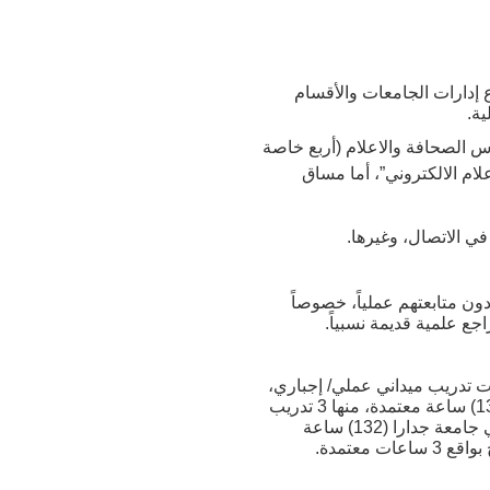
ع إدارات الجامعات والأقسام
ية.
س الصحافة والاعلام (أربع خاصة
لام الالكتروني”، أما مساق
ي الاتصال، وغيرها.
ون متابعتهم عملياً، خصوصاً
ع علمية قديمة نسبياً.
امعة اليرموك تتكون، من (132) ساعة معتمدة، ليس من بينها سوى (6) ساعات تدريب ميداني عملي/ إجباري،
في جامعة بترا (135) ساعة معتمدة، منها 3 تدريب ميداني عملي/ اختياري، في جامعة الشرق الأوسط (132) ساعة معتمدة، منها 3 تدريب
ميداني عملي/ إجباري، في جامعة الزرقاء الأهلية (132) ساعة منها 3 تدريب ميداني عملي/ إجباري. أما في جامعة جدارا (132) ساعة