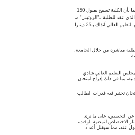
أساتذة الكلية الذين عاصروا تلك التجربة يؤكدون لكاتبة التحقيق أن حوالي 120 طالباً تقدموا للامتحان، علما بأن الكلية تسمح بقبول 150
ساتذة الامتحان التحريري الذي عقد للطلبة بـ”الروتيني” ما
أدى لنجاحهم جميعاً، خصوصا في ظل تدني نسبة الملتحقين بالكلية، جرّاء الرسوم المرتفعة (حدّدها مجلس التعليم العالي آنذاك بـ35 دينارا
طلبة مباشرة من خلال الجامعة،
ر مجلس التعليم العالي شادي
ية، بما في ذلك إدراج امتحان
 باعتماد امتحان تختبر فيه قدرات الطالب
 عن التخصص، على ما ترى
ار الاختصاص لتمضية الوقت،
ول عنه، مما سيقلل أعداد