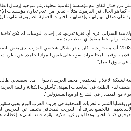
عملي من خلال اتفاق مع مؤسسة إعلامية محلية، يتم بموجبه إرسال ال
عات – كما هو الحال في اليرموك مثلاً – تعاني من عدم تعاون مؤسسات الإ
جدية على صقل مهاراتهم وإكسابهم الخبرات العملية الضرورية، على ما يؤك
 هبة السرابي، ترى أن فترة تدريبها في إحدى اليوميات لم تكن كافية
حيفة، ولم تحظ بتنفيذ أي تغطية ميدانية.
خريج قسم الصحافة في اليرموك 2008 أسامة خريشة، كان يبادر بشكل شخصي للتدرب لدى
 قديمة، وفيما المحاضرات تقوم على تلقين المواد الجامدة عن نظريات ال
 في سوق العمل”.
بعة لشبكة الإعلام المجتمعي محمد العرسان يقول: “ماذا سيفيدني طالب
عف لدى الطلبة في أساسيات المهنة، كأسلوب الكتابة واللغة العربية.
واء مع المصادر في الشارع أو مع المسؤولين”.
 بقضايا النشر والحريات الصحفية في جريدة العرب اليوم يحيى شقي
لأساتذتهم. “فالجميع يعرف أن التدريب الصحافي يختلف عن التدريس الج
رفون كتابة الخبر، وهذا ليس عيباً، فكيف يقوم فاقد الشيء بإعطائه.