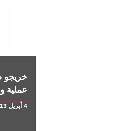
خريجو ص
عملية وأ
4 أبريل 2013