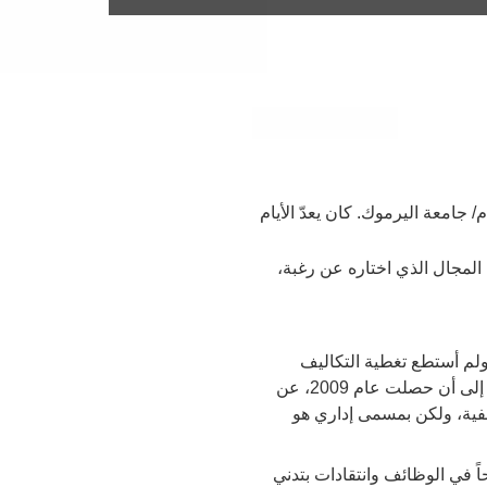
ي كلية الإعلام/ جامعة اليرموك. كان يعدّ الأيام
لمجال الذي اختاره عن رغبة،
لم أستطع تغطية التكاليف
المادية للدراسة.. فأصبت بالإحباط”، يشتكي الشمالي: “اضطررت للعمل في قطاع التأمين لعشر سنوات، إلى أن حصلت عام 2009، عن
حفية، ولكن بمسمى إداري هو
ً في الوظائف وانتقادات بتدني