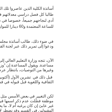
للساعة المعتمدة و60 دينارا للموازي – أصحاب المعدلات الأخفض من الحد الأدنى للقبول).
في ضوء ذلك، طالب أساتذة مجلس ال
ودعوا إلى تمرير ذلك عبر لجنة القبول الموحد،
الآن، تتجه وزارة التعليم العالي إ
مساعدة. ويقول المساعدة إن “وزار
وغيرها من التوصيات، بانتظار عر
الثقافية واللغوية قبل قبوله في 
لكن التغيير في بعض الأسس مثل 
موظفة فضّلت عدم ذكر اسمها في 
غير عابئ إن كان يرغبه أم لا، ما
المقبولين في القسم وقد نضطر لإل