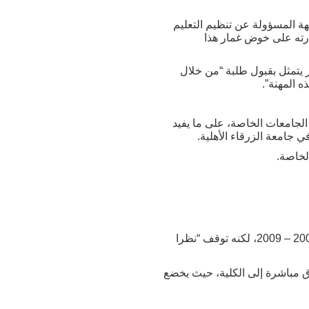
هة المسؤولة عن تنظيم التعليم
درته على خوض غمار هذا
 يتمثل بقبول طلبة “من خلال
ه المهنة”.
في قسم الصحافة/ اليرموك هو (70 %). بينما ينخفض هذا الرقم إلى (60 %) في الجامعات الخاصة، على ما يفيد
 جامعة الزرقاء الأهلية.
لخاصة.
خالد هزايمة، مسجّل كلية الإعلام في اليرموك، يقول إنه سبق وطبق هذا الفحص لمرة يتيمة بين عامي 2008 – 2009، لكنه توقف “نظرا
قم (164) القاضي بتقديم طلبات الالتحاق مباشرة إلى الكلية، حيث يخضع