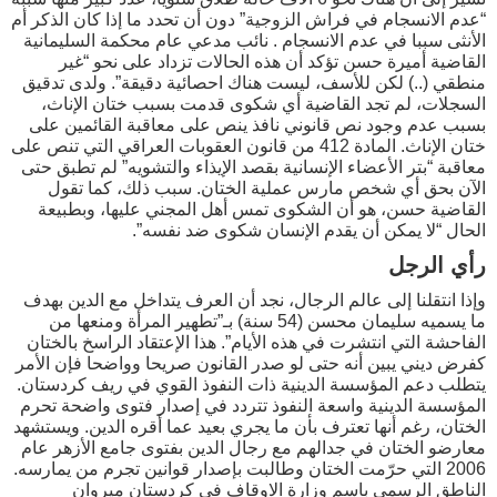
“عدم الانسجام في فراش الزوجية” دون أن تحدد ما إذا كان الذكر أم
الأنثى سببا في عدم الانسجام . نائب مدعي عام محكمة السليمانية
القاضية أميرة حسن تؤكد أن هذه الحالات تزداد على نحو “غير
منطقي (..) لكن للأسف، ليست هناك احصائية دقيقة”. ولدى تدقيق
السجلات، لم تجد القاضية أي شكوى قدمت بسبب ختان الإناث،
بسبب عدم وجود نص قانوني نافذ ينص على معاقبة القائمين على
ختان الإناث. المادة 412 من قانون العقوبات العراقي التي تنص على
معاقبة “بتر الأعضاء الإنسانية بقصد الإيذاء والتشويه” لم تطبق حتى
الآن بحق أي شخص مارس عملية الختان. سبب ذلك، كما تقول
القاضية حسن، هو أن الشكوى تمس أهل المجني عليها، وبطبيعة
الحال “لا يمكن أن يقدم الإنسان شكوى ضد نفسه”.
رأي الرجل
وإذا انتقلنا إلى عالم الرجال، نجد أن العرف يتداخل مع الدين بهدف
ما يسميه سليمان محسن (54 سنة) بـ”تطهير المرأة ومنعها من
الفاحشة التي انتشرت في هذه الأيام”. هذا الإعتقاد الراسخ بالختان
كفرض ديني يبين أنه حتى لو صدر القانون صريحا وواضحا فإن الأمر
يتطلب دعم المؤسسة الدينية ذات النفوذ القوي في ريف كردستان.
المؤسسة الدينية واسعة النفوذ تتردد في إصدار فتوى واضحة تحرم
الختان، رغم أنها تعترف بأن ما يجري بعيد عما أقره الدين. ويستشهد
معارضو الختان في جدالهم مع رجال الدين بفتوى جامع الأزهر عام
2006 التي حرّمت الختان وطالبت بإصدار قوانين تجرم من يمارسه.
الناطق الرسمي باسم وزارة الاوقاف في كردستان ميروان