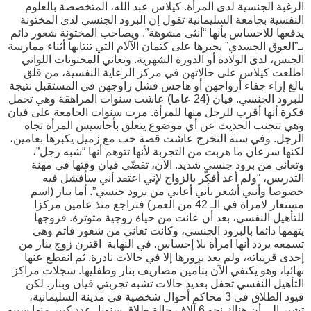
الرغبة الجنسية لدى المرأة. كيلاس عبد الله، المتخصصة بالعلوم
النفسية بجامعة السليمانية تقول إن البرود الجنسي لدى المختونة
يدفعها للاحساس بأنها “أنثى مشوهة”. ويصاحب المختونة شعور دائم
بـ”العوق الجسدي” يجبرها على كتمان الآلام التي تنتابها أثناء ممارسة
الجنس، لدى الولادة أو الدورة الشهرية. وتعاني المختونات اللواتي
اطلعت كيلاس على حالاتهن في مركز الرعاية النفسية، من قلق
بالغ إزاء جفاء أزواجهن أو هاجس فشل زاوجهن في المستقبل نتيجة
للبرود الجنسي. فيان (24 عاما) عاشت سنوات المراهقة وهي تحمل
فكرة أنها أقرب للرجل منها للمرأة. مرت سنوات الجامعة على فيان
وهي تتجنب الحديث عن أي موضوع يتعلق بأحاسيس المرأة تجاه
الرجل. وفي سنة التخرج عاشت قصة حب مع زميل يكبرها بعامين،
لكنها سرعان ما هربت من التجربة لأنها تتوهم أنها “شبه رجل”،
وتعاني من برود جنسي شديد. الآن، تقضّي فيان وقتها في مهنة
التدريس، “ولم أعد أفكّر بالزواج لإني اعتقد أني سأفشل فيه
خصوصا وأنني أشعر بأني أعاني من برود جنسي”. أما بنار (اسم
مستعار لامراة في الـ 42 من العمر) فتراجع منذ عامين مركزا
للتأهيل النفسي، بعد أن عانت من حياة زوجية متوترة. فزوجها
يتهمها دائما بالبرود الجنسي، وكانت تعاني من شعور قاتم وهي
تسمعه يردد أنها امرأة بلا إحساس. في النهاية اقترن زوج بنار من
إحدى قريباته، ولم يعد يزورها إلا في حالات نادرة. ثم انقطع عنها
نهائيا، وهو يكتفي الآن بتأمين مصاريف بنار وطفليها. سجلات مراكز
التأهيل النفسي تحفل بعديد حالات تشبه تجربتي فيان وبنار. لكن
قيود الطلاق في 3 محاكم أحوال شخصية في مدينة السليمانية،
تشير إلى أن هناك نحو 6 آلاف حالة طلاق سنويا، عدد كبير منها سببه