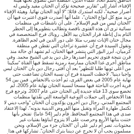
الناطق باسم اتحاد علماء الدين، المظلة التي تنضوي تحتها هيئة
الإفتاء، أشار إلى “تقارير صحيحة تؤكد أن الختان مفيد وليس له
أضرار صحية”، لكنه استدرك قائلا: “لا أؤيد الختان نهائيا. وهيئة الإفتاء
تريد منع كل أنواع الختان”، علما أنها أصدرت فتوى اعتبرت فيها أن
“الختان ليس من قيم الإسلام”. على أن ناشطات في منظمات
نسائية ترى أن هذه الفتوى ناقصة وتطالب بتطويرها إلى الحظر
التام بدل إناطة قرار الختان بيد الأهل. روناك فرج المتخصصة في
مجال ختان الإناث تضرب مثلا على دور الدين في لجم الظاهرة.
وتقول السيدة فرج أن عشيرة تراخان التي تقطن في منطقة
كرميان، أبرز البؤر التي ينتشر فيها الختان، لم تشهد أي حالة منذ
قرن نتيجة فتوى تحريم أصدرها رجل دين يدعى الشيخ محمد. وفي
مناطق أخرى غدا الختان ممارسة رمزية تسقط فيها الفتاة “سكينا
من أعلى ثوبها طلبا للتطهر” بعد أن أفتى رجال دين بأن “الختان ليس
واجبا دينيا”. لاحظت السيدة فرج أن نسبة الختان تضاعفت حتى
نهاية عام 2005 في بعض القرى، ثم أخذت بالانخفاض. فمن بين 54
قرية أجرت الباحثة فيها مسحا لنسبة الختان نهاية عام 2005، لم
تخضع سوى 13 فتاة جديدة إلى الختان حتى عام 2007. وترجع فرج
هذا الانخفاض إلى حملات التوعية الواسعة التي نفّذتها منظمات
المجتمع المدني. رجال دين آخرون يؤكدون أن الختان “واجب ديني لا
تكتمل طهارة المرأة وتقبل منها الفروض الدينية بدونه”. لهذا الاعتقاد
صدى في هذا المجتمع المحافظ. فأم دلير (54 عاما) تفتخر بأنها
ختنت بناتها الأربع وحرصت على ألا يتزوج أبناؤها بفتيات غير
مختونات. تصر أم دلير على أن “الختان جزء من الإسلام، ونحن
مسلمون يجب أن لا نخرج عن ديننا بترك الختان”. تشاركها في هذا