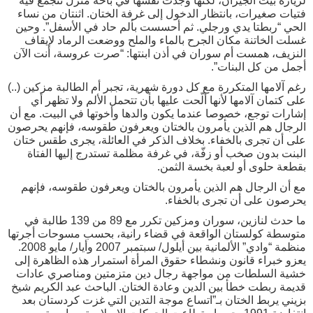
لزيارة بيت الجيران، لكنها وجدت نفسها في باحة منزل تتجمع فيه
فتيات صغيرات، بانتظار الدخول إلى غرفة الختان. اثنتان من نساء
الحي “ربطتا يدي ورجلي. ثم أحسست بألم حاد في الأسفل”. وحين
غسلت الخاتنة مكان الجرح بالماء والملح ووضعت الرماد لإيقاف
النزيف، همست أم سوران في أذن ابنتها: “صرت عروسة، أنت الآن
أجمل من كل البنات”.
رغم آلامها المتكررة مع كل دورة شهرية، تجبر أم الطالبة مزكين (..)
على كتمان آلامها لأنها ألّحت عليها بأن تتحمل الألم ولا تظهر أي
إشارات توجع، خصوصا عندما يكون والدها وأخوتها في البيت. مع أن
الرجال هم الذين يأمرون بالختان ويعرفون طقوسه، فإنهم يحرصون
على أن تجرى بالخفاء. بخلاف الذكر في العائلة، يجرى طقس ختان
البنت بدون صخب أو زفّة، في غرفة مظلمة تستدرج إليها الفتاة
بقطعة حلوى أو لعبة بخسة الثمن.
مع أن الرجال هم الذين يأمرون بالختان ويعرفون طقوسه، فإنهم
يحرصون على أن تجرى بالخفاء.
ما حدث لنازين، سوران ومزكين تكرر مع 89 من 139 طالبة في
متوسطة كولستان الواقعة في قضاء رانية، بحسب مسوحات أجرتها
منظمة “وادي” الألمانية بين أيلول/ سبتمبر 2007 وأيار/ مايو 2008.
يعزو خبراء قانون ونشطاء حقوق المرأة استمرار هذه الظاهرة إلى
خشية السلطات من مواجهة رجال دين متزمتين ومناصري عادات
قديمة ربطت خطأ بين الدين وعادة الختان. الباحث عبد الكريم شيخ
بزيني يربط الختان بـ”اتساع موجة التدين التي غزت كردستان بعد