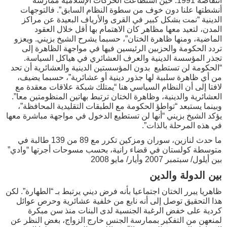
انتفاضة 1991. حين استطاعت الحركات الإسلامية ممارسة
أنشطتها علنا دون خوف من سطوة النظام السابق”. فالتوجهات
الدينية “نمت بشكل كبير في القرى والأرياف البعيدة عن مراكز
المدن، لتعيد معها مظاهر كان الاهتمام بها أقل خلال العقود
الماضية، ومنها ظاهرة الختان”، حسبما يشرح الشيخ بزيني. ويعزو
تردد الحكومة والحزبين الرئيسين فيها في مواجهة الظاهرة إلى
تجذر المؤسسة الدينية والعرف العشائري في هياكل السياسة.
“الحكومة لن تستطيع بدون المؤسستين الدينية والعشائرية أن تحد
من أي ظاهرة سلبية لها جذور دينية أو عشائرية”، حسبما يضيف،
لافتا إلى أن النظام السياسي هنا “يمتلك شبكة علاقات معقدة مع
العشائرية والدينية، وظاهرة الختان ترتبط بهاتين المنظومتين معا”.
وبينما يستبعد “تواطؤ الحكومة مع الطبقات التقليدية المحافظة”،
يؤكد الشيخ بزيني “أنها لن تستطيع الدخول في مواجهة مباشرة معها
في هذه المرحلة بالذات”.
ما حدث لنازين، سوران ومزكين تكرر مع 89 من 139 طالبة في
متوسطة كولستان في قضاء رانية، بحسب مسوحات أجرتها “وادي”
بين أيلول/ سبتمبر 2007 وأيار/ مايو 2008
بين الدولة والدين
ظاهريا يبرر الختان اجتماعيا بأنه فرض ديني يرتبط بـ “الطهارة”. لكن
هذا التحقيق توصل إلى أنه نابع من خلفية عشائرية وحرص عوائل
كردية على خفض الرغبة الجنسية لدى البنات منذ سن مبكرة
لمنعهن من التفكير بممارسة الجنس خارج الزواج، بغض النظر عن