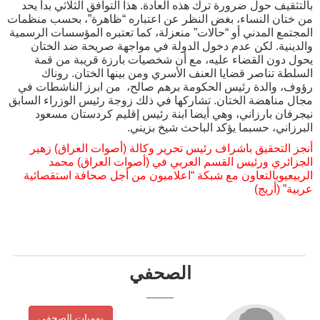
بالتثقيف حول ضرورة ترك هذه العادة. هذا التوافق الثلاثي بدأ يحد
من ختان النساء، بغض النظر عن اعتباره “ظاهرة”، بحسب منظمات
المجتمع المدني أو “حالات” منعزلة، كما تعتبره المؤسسات الرسمية
والدينية. لكن عدم دخول الدولة في مواجهة صريحة ضد الختان
يحول دون القضاء عليه، مع أن شخصيات بارزة قريبة من قمة
السلطة تناصر قضايا العنف الأسري ومن بينها الختان. روناك
رؤوف، والدة رئيس الحكومة برهم صالح، من ابرز الناشطات في
مجال مناهضة الختان. تشاركها في ذلك زوجة رئيس الوزراء السابق
نيجرفان بارزاني، وهي أيضا ابنة رئيس إقليم كردستان مسعود
البرزاني، حسبما يؤكد الباحث شيخ بزيني.
أنجز التحقيق باشراف رئيس تحرير وكالة (أصوات العراق) زهير
الجزائري ورئيس القسم العربي في (أصوات العراق) محمد
الربيعيوبالتعاون مع شبكة “اعلاميون من أجل صحافة استقصائية
عربية” (أريج)
الصحفي
يوميات الصحفي