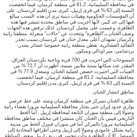
في محافظة السليمانية، 81.2 في منطقة كرميان، فيما انخفضت
النسبة إلى 63 % في قرى إربيل، كبرى مدن إقليم كردستان. على
أن المؤسسات الحكومية وهيئات دينية ترى أن هذه النسب مبالغ
فيها إلى حد كبير، لأنها أجريت في مناطق محددة تنتشر فيها هذه
الظاهرة، وعممت على مجمل كردستان. لذلك ترفض هذه الجهات
وصف الختان بـ”الظاهرة” وتتحدث عن “حالات” منعزلة. منطقتا رانية
وكرميان تشهدان أعلى معدل ختان في كردستان بسبب تجذر
التقاليد العشائرية. تقطن منطقة رانية خصوصا عشائر بشدر،
بردشامي، مير اودالي ومنكور.
المسوحات التي اجريت في 700 قرية وناحية بكردستان العراق،
المقدر عدد سكانها بستة ملايين نسمة، أظهرت أن 72.7 % من
العينات التي اختيرت خضعن لعملية الختان، وبمعدل 77.9 % في
محافظة السليمانية، 81.2 في منطقة كرميان، فيما انخفضت
النسبة إلى 63 % في قرى إربيل، كبرى مدن إقليم كردستان.
مناطق انتشار الختان
ظاهرة الختان تتمركز في منطقة كرميان وتمتد على خط عرضي
يوازي حدود إيران حتى يجتاز محافظة السليمانية مرورا بقضاء رانية
وصولا إلى منطقة سوران التابعة لمحافظة إربيل . أما الخط
التاريخي فيبين بأن الختان كان منتشرا في مختلف مناطق محافظة
السليمانية مرورا بالمركز. أما في سوران فينزل الخط من مدينة
رانية بشكل عامودي وصولا إلى إربيل وحتى أطرافها المحاذية إلى
الموصل. إلا أن الظاهرة بدأت تنحسر في ريف إربيل وبعض المناطق