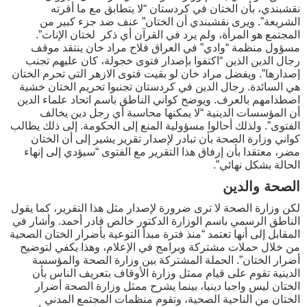
نقشبندي، بأن الختان في كردستان “لا يتطابق مع ما أقرته
الشريعة”. ويرى نقشبندي أن الختان” عنف ضد جزء كبير من
المجتمع هو المرأة، ولم يرد في القرآن أي ذكر لختان الإناث”.
مسؤول منظمة “وادي” في العراق فلاح مراد خان ينتقد موقف
رجال الدين الذين “اكتفوا بإصدار فتوى خجولة، كان عليهم تجنب
إصدارها”. ويفضل مراد خان لو بقيت فتوى الازهر التي تحرم الختان
هي السائدة. رجال الدين في كردستان تجنبوا تحريم الختان خشية
اصطدامهم بالعرف. ويوضح كواني الناطق باسم اتحاد علماء الدين
أن المؤسسات الدينية “لا يمكنها محاسبة أي رجل دين يخالف
الفتوى”. ولذلك أحالوا مسؤولية المنع إلى الحكومة. إلى ذلك يطالب
كواني وزارة الصحة بأن تبادر لإصدار تقرير يشير إلى أن الختان
مضر، معتقدا بأن إرفاق هذا التقرير مع الفتوى “سيؤدي إلى إنهاء
الحالة بشكل نهائي”.
الصحة والدين
لكن وزارة الصحة لا ترى ضرورة لإصدار مثل هذا التقرير، كما يقول
الناطق الرسمي باسم الوزارة الدكتور خالص قادر أحمد. وأشار في
المقابل إلى أنها تعتمد “منذ فترة مبدأ التوعية بأضرار الختان الصحية
من خلال حملات مشتركة وبرامج في الإعلام، وهذا يكفي لتوضيح
أضرار الختان”. الحملة المشتركة بين وزارة الصحة والمؤسسة
الدينية تقوم على قيام ممثل وزارة الأوقاف بتعريف الناس بأن
الختان ليس واجبا دينيا، بينما يشرح ممثل وزارة الصحة أضرار
الختان من الناحية الصحية، وتقوم منظمات المجتمع المدني