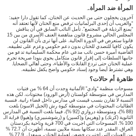
المرأة ضد المرأة.
.
آخرون يخجلون حتى من الحديث عن الختان، كما تقول دارا حفيد:
“والغريب أن إحدى البرلمانيات ترفض منع الختان لأنها تعتقد أنه
“يمنع الرذيلة في المجتمع”. تأمل النائب السابق في أن يناقش
المجلس الحالي مشروع قانون مناهضة العنف الأسري من بين 15
قانونا ستعرض في الدورة الحالية. على أنها ترى بأن القانون لن
يكون كافيا للتصدي للختان بدون دعم حكومي وعزم على تطبيقه.
القاضية أميرة حسن نائب مدعي عام محكمة السليمانية تدعو من
جانبها السلطات إلى إقرار قانون متكامل يحوي بنودا صريحة تجرم
عملية الختان حتى تردع القابلات والأطباء، وحتى أهالي الضحايا.
وهي تشترط أيضا وجود إسناد حكومي واضح يكفل تطبيقه.
ظاهرة أم حالات؟
مسوحات منظمة “وادي” الألمانية وجدت أن 64 % من فتيات
المدارس في متوسطة كولستان (أرض الورود) مختونات. لكن هذه
النسبة لا تقارن بنسب قيست في مدارس داخل قضاء رانية. فنسبة
الطالبات المختونات في متوسطة كيوة رش (الجبل الاسود) بلغت
(88 %)، ومتوسطة دروازي (92 %)، فيما بلغت النسبة في المدارس
الثانوية (كزنك) و (وهريم) و(كسين) و (رشوشنبيري) و(هيوا) قرابة الـ
100 %. المسوحات التي اجريت في 700 قرية وناحية بكردستان
العراق، المقدر عدد سكانها بستة ملايين نسمة، أظهرت أن 72.7 %
من العينات التي اختيرت خضعن لعملية الختان، وبمعدل 77.9 %