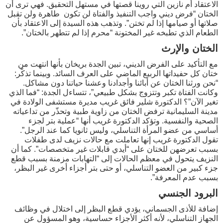
الاعتقاد أم نازين التي روينا قصتها في مستهل التحقيق. فهي ترى أن
الختان “فرض ديني واجب التنفيذ والفتاة لن تكون طاهرة ولن تقبل
صلاتها أو صيامها إذا لم تختن”. وتذهب هذه السيدة إلى الاعتقاد بأن
الطعام الذي تطبخه غير المختونة “محرم إذا لم تتطهر بالختان”.
الختان والإرث
مع التأكيد على الفرض الديني، تبين الجدة بريخان بأنها انتهت من
ختان كل حفيداتها الربيع الماضي على العرف السائد. وبينما تذكّر:
“نحن ورثنا الختان عن أبائنا وأجدادنا وعشنا حياتنا دون مشاكل.
وكانت الفتاة تكبر وتتزوج بشكل طبيعي”، تتساءل الجدة: “فما الذي
تغير الآن”؟ الدكتورة شلير فائق غريب مديرة مستشفى الولادة في
مدينة السليمانية ترفض الختان من زاوية طبية وتحذّر من تداعياته
الصحية والنفسية. وتؤكد الدكتورة غريب أنها “عملية بتر لجزء
أساسي من عضو المرأة التناسلي، وليس ثانويا كما عند الرجل”.
تقول الدكتورة غريب إنها تعاملت مع حالات نزيف لدى طفلات
بسبب تعرضهن للختان على “أيدي قابلات غير متخصصات”. كما أن
النزيف يتحول في معظم الحالات إلى “التهابات مزمنة بسبب قطع
جزء كبير من العضو التناسلي، أو حتى بتر أجزاء أخرى غير البظر،
بسبب عدم المعرفة”.
البرود الجنسي
إضافة للأذى الجسماني، يؤدي قطع البظر إلى اختلال في وظائف
الجهاز التناسلي، لأنه أكثر الأجزاء حساسية، وهو المسؤول عن