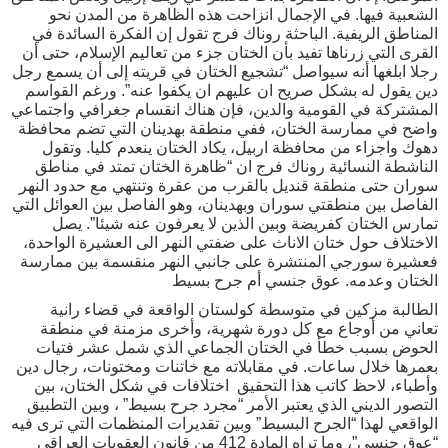
الشعبية فيها. في الإجمال انزاحت هذه الظاهرة من المدن نحو
المناطق الريفية. الباحثة روناك فرج تقول إن الفكرة السائدة في
القرى التي زرناها تفيد بأن الختان جزء من تعاليم الإسلام، حتى أن
رجلا ابلغها أنه سيواصل “تشجيع الختان في قريته إلى أن يسمع رجل
دين يقول له بشكل صريح ان عليهم ان يكفوا عنه”. ورغم القواسم
المشتركة في القومية والدين، فإن هناك انقسام جغرافي واجتماعي
واضح في ممارسة الختان، ففي منطقة بهدينان التي تضم محافظة
دهوك واجزاء من محافظة اربيل، يكاد الختان ينعدم كليا. وتقول
الناشطة النسائية روناك فرج ان “ظاهرة الختان تمتد في مناطق
سوران حتى منطقة قنديل بالقرب من عقرة وتنتهي مع حدود النهر
الفاصل بين منطقتي سوران وبهدينان، وهو الفاصل بين العوائل التي
تمارس الختان كفريضة وبين الذين لا يعرفون عنه شيئا”. يصل
الاختلاف حول ختان الاناث على ضفتي النهر الى العشيرة الواحدة،
فعشيرة سورجي المنتشرة على جانبي النهر منقسمة بين ممارسة
الختان وعدمه. عوق جنسي أم جرح بسيط
الطالبة مزكين في متوسطة كولستان الواقعة في قضاء رانية
تعاني من أوجاع مع كل دورة شهرية، وأخرى مزمنة في منطقة
الحوض بسبب خطأ في الختان الجماعي الذي شمل عشر فتيات
بعمرها خلال ساعات. في مقابلاته مع خاتنات ومختونات، رجال دين
وأطباء، لاحظ كاتب هذا التحقيق اختلافات في شكل الختان، بين
التصور الديني الذي يعتبر الأمر “مجرد جرح بسيط” ، وبين التطبيق
الواقعي لهذا “الجرح البسيط” وبين تقديرات المنظمات التي ترى فيه
“عوق جنسي”، وما تراه المادة 412 من قانون العقوبات العراقي