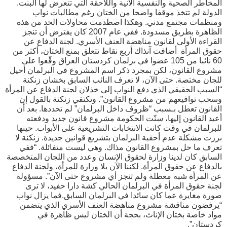
المخاطر الصحية والنفسية الآنية واللاحقة التي تتعرض لها البنت.
الدولة لم تتخذ موقفا واضحا من الختان رغم مطالبات نواب
ومنظمات مجتمع مدني. وهكذا اصطدمت محاولات الحد من هذه
الظاهرة بطريق مسدودة. ففي عام 2007 كان يفترض أن تنجز
القراءة الأولى لقانون مناهضة العنف الأسري. لجنة الدفاع عن
حقوق المرأة أضافت آنذاك أربع نقاط تتعلق بمنع الختان، أكثر من
60 نائبا من 105 عضوا في برلمان كردستان العراق وقّعوا على
مشروع القانون، لكن بمجرد ذكر اسم المشروع في البرلمان أحيل
للجان مختصة. حتى الآن، لا تعرف النائب السابق بخشان زنكنة
“السبب الحقيقي الذي دفع النواب إلى خذلان لجنة الدفاع عن المرأة
وسحب تواقيعهم من مشروع القانون”. وتكتفي زنكنة بالقول إن
القانون تعطل بـسبب “ظروف داخل البرلمان” لم تحددها. بعد أن
أعيد القانون إليها، سنّت الحكومة مشروع قانون جديد ودفعته
للبرلمان في وقت كانت الانتخابات التشريعية على الأبواب. حينها
برزت مشكلة عدم أحقية البرلمان بتشريع قوانين جديدة. زنكنة لا
تعرف ما حل بمشروع القانون مذاك. وهي ليست متفائلة. “ففي
السابق كان لدينا وزارة لحقوق الإنسان وعدد من اللجان المتخصصة
بالدفاع عن حقوق المرأة. لكننا الآن بلا وزارة للمرأة، ولجنة الدفاع
عن المرأة شبه معطلة ولم تنجز أي مشروع حتى الآن”. مسؤولة
لجنة حقوق المرأة في البرلمان الحالي كشة دارا حفيد، لا ترى
صورة مغايرة عما كان سائدا في البرلمان السابق.فما يزال نواب
“يرفضون مناقشة مشروع مناهضة العنف الأسري الذي يتضمن
مواد خاصة بختان الإناث، بحجة أن الختان ليس ظاهرة في
كردستان”.