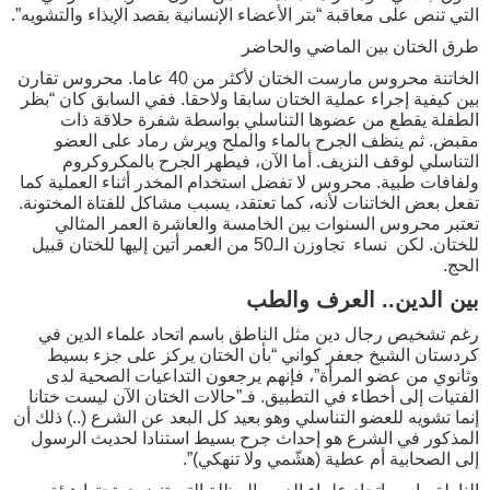
التي تنص على معاقبة “بتر الأعضاء الإنسانية بقصد الإيذاء والتشويه”.
طرق الختان بين الماضي والحاضر
الخاتنة محروس مارست الختان لأكثر من 40 عاما. محروس تقارن
بين كيفية إجراء عملية الختان سابقا ولاحقا. ففي السابق كان “بظر
الطفلة يقطع من عضوها التناسلي بواسطة شفرة حلاقة ذات
مقبض. ثم ينظف الجرح بالماء والملح ويرش رماد على العضو
التناسلي لوقف النزيف. أما الآن، فيطهر الجرح بالمكروكروم
ولفافات طبية. محروس لا تفضل استخدام المخدر أثناء العملية كما
تفعل بعض الخاتنات لأنه، كما تعتقد، يسبب مشاكل للفتاة المختونة.
تعتبر محروس السنوات بين الخامسة والعاشرة العمر المثالي
للختان. لكن نساء تجاوزن الـ50 من العمر أتين إليها للختان قبيل
الحج.
بين الدين.. العرف والطب
رغم تشخيص رجال دين مثل الناطق باسم اتحاد علماء الدين في
كردستان الشيخ جعفر كواني “بأن الختان يركز على جزء بسيط
وثانوي من عضو المرأة”، فإنهم يرجعون التداعيات الصحية لدى
الفتيات إلى أخطاء في التطبيق. فـ”حالات الختان الآن ليست ختانا
إنما تشويه للعضو التناسلي وهو بعيد كل البعد عن الشرع (..) ذلك أن
المذكور في الشرع هو إحداث جرح بسيط استنادا لحديث الرسول
إلى الصحابية أم عطية (هشّمي ولا تنهكي)”.