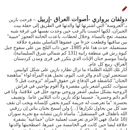
دولفان برواري -أصوات العراق -إربيل
– فرحت نازين
بـ”العروسة” التي اشترتها لها والدتها في الطريق إلى حفلة بيت
الجيران، لكنها أحست بالرعب حين وجدت نفسها في غرفة شبه
معتمة، تعج بالنساء. وخلال لحظات، باعدت الخاتنة العجوز “حبيبة”
بين ساقيها وقطعت جزءا من عضوها التناسلي بشفرة حلاقة
مستعملة. حدث هذا عام 1985، حين ذاب الثلج من على سفوح جبل
كيوة رش في منطقة رانية (131 كم شمالي شرق السليمانية)،
وابتدأ موسم ختان الإناث الذي يتكرر في قرى ومدن كردستان
العراق، ربيع كل عام.
آثار تلك الليلة الظلماء ما تزال تطارد نازين على شكل كوابيس
تستحضر لون الدم والرعب. اليوم، تحمل هذه المرأة لواء “مناهضة
الختان” كناشطة في الدفاع عن حقوق المرأة. “تزوجت قبل 5
سنوات، لكنني أشعر بأني مقصرة ولا أقوم بواجبي في فراش
الزوجية بشكل سليم، أشعر وزوجي بوجود خلل في علاقتنا، وأنا في
ألم دائم وحسرة”. حسبما تؤكد نازين ذات الثلاثين عاما. وتضيف
بحسرة: “ما تعرضت له جريمة كبيرة بحقي كإنسانة ويجب أن نقف
ضد كل من يحاول تكرارها (…) ولن أسمح بختان بناتي إن رزقني
الله باطفال في المستقبل”. مأساة نازين تتشابه مع تجربة سوران
(16 عاما)، فهي الأخرى تعرضت لعملية ختان “جماعية” بشفرة
حلاقة ايضا حين كانت في الخامسة من عمرها. اصطحبتها والدتها