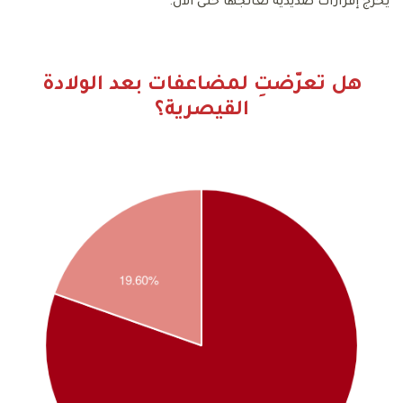
يُخرج إفرازات صديدية تعالجها حتى الآن.
هل تعرّضتِ لمضاعفات بعد الولادة
القيصرية؟