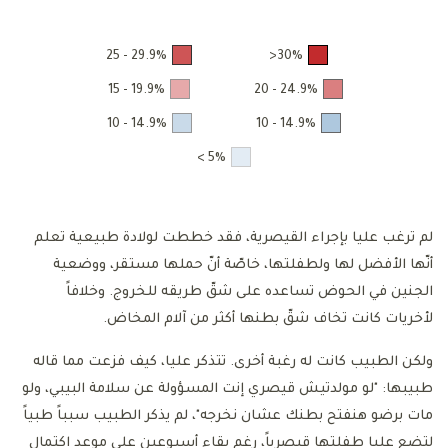
29.9% - 25
30%<
19.9% - 15
24.9% - 20
14.9% - 10
14.9% - 10
5% >
لم ترغب عليا بإجراء القيصرية، فقد خططت لولادة طبيعية تعلم
أنّها الأفضل لها ولطفلتها، خاصّة أنّ حملها مستقر، ووضعية
الجنين في الحوض تساعده على شقّ طريقه للخروج. وخلافاً
لأخريات كانت تخاف شقّ بطنها أكثر من آلام المخاض.
ولكن الطبيب كانت له رغبة أخرى. تتذكر عليا، كيف فزعت مما قاله
طبيبها: "لو مولدتيش قيصري إنت المسؤولة عن سلامة البيبي، ولو
مات برضو هنفتح بطنك عشان نخرجه"، لم يذكر الطبيب سبباً طبياً
لتضع عليا طفلتها قيصرياً، رغم بقاء أسبوعين على موعد اكتمال