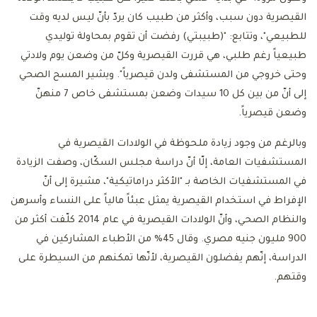
القيصرية دون سبب، وأكثر من طبيب كان يردّ بأنّ ليس لديه وقت
للطبيعي"، وتتابع: "(طبيبتي) رفضت أن تقوم بمحاولة توليدي
طبيعياً رغم طلبي، هي قررت القيصرية وكلّ من وضعن يوم ولادتي
وحتى خروجي من المستشفى ولدن قيصرياً". ويشير المسح الصحي
إلى أنّ من بين كل 10 سيدات وضعن بمستشفى خاص 7 منهنّ
وضعن قيصرياً.
وبالرغم من وجود زيادة ملحوظة في الولادات القيصرية في
المستشفيات العامة، إلّا أنّ دراسة مجلس السكّان، وصفت الزيادة
في المستشفيات الخاصة بـ "الأكثر دراماتيكية"، مشيرة إلى أنّ
الإفراط في استخدام القيصرية يمثل عبئاً مالياً على النساء وأسرهن
والنظام الصحي، وأنّ الولادات القيصرية في عام 2014 كلّفت أكثر من
900 مليون جنيه مصري. وقال 45% من الأطباء المشاركين في
الدراسة، إنّهم يفضلون القيصرية، لأنّها تمكنهم من السيطرة على
وقتهم.