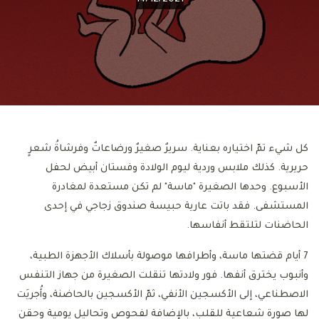
كل شيء تمّ اختياره بعناية. سريرٌ صغيرٌ ورضاعاتٌ وفرشاةُ شعرٍ
حريرية. كذلك ملابس وردية ليوم الولادة وفستان أبيض لحفل
الأسبوع. وحدها الصغيرة "ماسة" لم تكن مستعدة لمغادرة
المستشفى. فقد باتت عارية حبيسة صندوق زجاجي في إحدى
الحاضنات لتلتقط أنفاسها.
7 أيام قضتها ماسة، وأطرافها موصولة بأسلاك الأجهزة الطبية،
وأنبوب يخترق أنفها. فور ولادتها تنقلت الصغيرة من جهاز التنفس
الاصطناعي، إلى الأكسجين الأنفي، ثمّ الأكسجين بالحاضنة، وأُجريَت
لها صورة شعاعية للقلب، بالإضافة لفحوص وتحاليل يومية وحقن