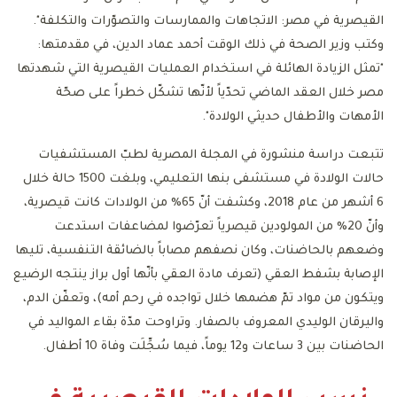
القيصرية في مصر: الاتجاهات والممارسات والتصوّرات والتكلفة".
وكتب وزير الصحة في ذلك الوقت أحمد عماد الدين، في مقدمتها:
"تمثل الزيادة الهائلة في استخدام العمليات القيصرية التي شهدتها
مصر خلال العقد الماضي تحدّياً لأنّها تشكّل خطراً على صحّة
الأمهات والأطفال حديثي الولادة".
تتبعت دراسة منشورة في المجلة المصرية لطبّ المستشفيات
حالات الولادة في مستشفى بنها التعليمي، وبلغت 1500 حالة خلال
6 أشهر من عام 2018، وكشفت أنّ 65% من الولادات كانت قيصرية،
وأنّ 20% من المولودين قيصرياً تعرّضوا لمضاعفات استدعت
وضعهم بالحاضنات، وكان نصفهم مصاباً بالضائقة التنفسية، تليها
الإصابة بشفط العقي (تعرف مادة العقي بأنّها أول براز ينتجه الرضيع
ويتكون من مواد تمّ هضمها خلال تواجده في رحم أمه)، وتعفّن الدم،
واليرقان الوليدي المعروف بالصفار. وتراوحت مدّة بقاء المواليد في
الحاضنات بين 3 ساعات و12 يوماً، فيما سُجِّلَت وفاة 10 أطفال.