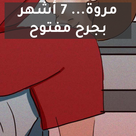
مروة... 7 أشهر
بجرح مفتوح