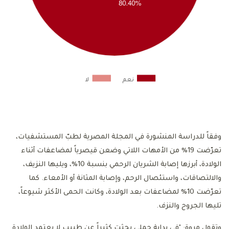
نعم
لا
وفقاً للدراسة المنشورة في المجلة المصرية لطبّ المستشفيات،
تعرّضت 19% من الأمهات اللاتي وضعن قيصرياً لمضاعفات أثناء
الولادة، أبرزها إصابة الشريان الرحمي بنسبة 10%، ويليها النزيف،
والالتصاقات، واستئصال الرحم، وإصابة المثانة أو الأمعاء. كما
تعرّضت 10% لمضاعفات بعد الولادة، وكانت الحمى الأكثر شيوعاً،
تليها الجروح والنزف.
وتقول مروة: "في بداية حملي بحثت كثيراً عن طبيب لا يعتمد الولادة