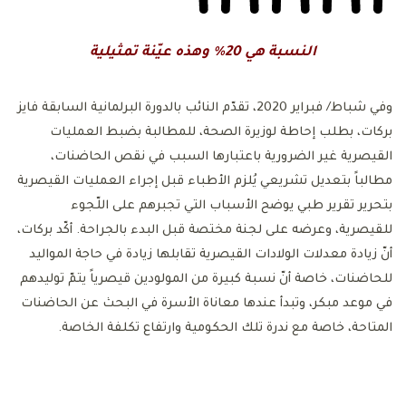
النسبة هي 20% وهذه عيّنة تمثيلية
وفي شباط/ فبراير 2020، تقدّم النائب بالدورة البرلمانية السابقة فايز
بركات، بطلب إحاطة لوزيرة الصحة، للمطالبة بضبط العمليات
القيصرية غير الضرورية باعتبارها السبب في نقص الحاضنات،
مطالباً بتعديل تشريعي يُلزم الأطباء قبل إجراء العمليات القيصرية
بتحرير تقرير طبي يوضح الأسباب التي تجبرهم على اللّجوء
للقيصرية، وعرضه على لجنة مختصة قبل البدء بالجراحة. أكّد بركات،
أنّ زيادة معدلات الولادات القيصرية تقابلها زيادة في حاجة المواليد
للحاضنات، خاصة أنّ نسبة كبيرة من المولودين قيصرياً يتمّ توليدهم
في موعد مبكر، وتبدأ عندها معاناة الأسرة في البحث عن الحاضنات
المتاحة، خاصة مع ندرة تلك الحكومية وارتفاع تكلفة الخاصة.