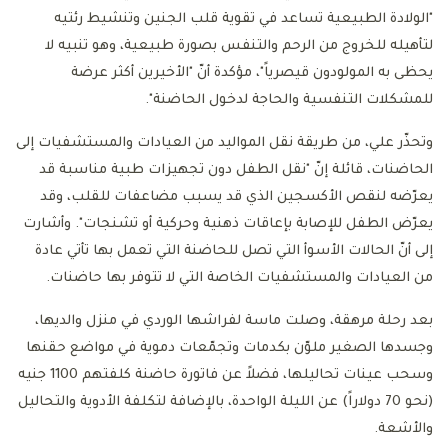
"الولادة الطبيعية تساعد في تقوية قلب الجنين وتنشيط رئتيه
لتأهيله للخروج من الرحم والتنفس بصورة طبيعية، وهو تنبيه لا
يحظى به المولودون قيصرياً"، مؤكدة أنّ "الأخيرين أكثر عرضة
للمشكلات التنفسية والحاجة لدخول الحاضنة".
وتحذّر علي، من طريقة نقل المواليد من العيادات والمستشفيات إلى
الحاضنات، قائلة إنّ "نقل الطفل دون تجهيزات طبية مناسبة قد
يعرّضه لنقص الأكسجين الذي قد يسبب مضاعفات للقلب، وقد
يعرّض الطفل للإصابة بإعاقات ذهنية وحركية أو تشنجات". وأشارت
إلى أنّ الحالات الأسوأ التي تصل للحاضنة التي تعمل بها تأتي عادة
من العيادات والمستشفيات الخاصة التي لا تتوفر بها حاضنات.
بعد رحلة مرهقة، وصلت ماسة لفراشها الوردي في منزل والديها،
وجسدها الصغير ملوّن بكدمات وتجمّعات دموية في مواضع حقنها
وسحب عينات تحاليلها، فضلاً عن فاتورة حاضنة كلفتهم 1100 جنيه
(نحو 70 دولاراً) عن الليلة الواحدة، بالإضافة لتكلفة الأدوية والتحاليل
والأشعة.