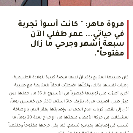
مروة ماهر: " كانت أسوأ تجربة
في حياتي... عمر طفلي الآن
سبعة أشهر وجرحي ما زال
مفتوحاً".
كان طبيبها المتابع يؤكد أنّ لديها فرصة كبيرة للولادة الطبيعية،
وهيأت نفسها لذلك، ولكنّها اضطرّت لاحقاً للمتابعة مع طبيبة
أخرى أصرّت على توليدها قيصرياً في الأسبوع الـ 36 من حملها دون
مبرّر طبي. أصيبت مروة، بنزيف حادّ استمر لأكثر من خمسين يوماً،
أدّى إلى نقص كريات الدم الحمراء، وإصابتها بفقر الدم، بالإضافة
لمشكلات في حركة الأمعاء منعتها من الإخراج لمدة 20 يوماً، ما
تسبب في إصابتها بمبادئ تسمم، كما بقي جرحها مفتوحاً وملتهباً