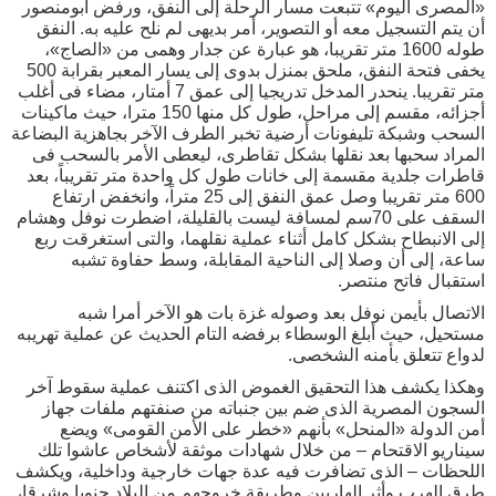
«المصرى اليوم» تتبعت مسار الرحلة إلى النفق، ورفض أبومنصور
أن يتم التسجيل معه أو التصوير، أمر بديهى لم نلح عليه به. النفق
طوله 1600 متر تقريبا، هو عبارة عن جدار وهمى من «الصاج»،
يخفى فتحة النفق، ملحق بمنزل بدوى إلى يسار المعبر بقرابة 500
متر تقريبا. ينحدر المدخل تدريجيا إلى عمق 7 أمتار، مضاء فى أغلب
أجزائه، مقسم إلى مراحل، طول كل منها 150 مترا، حيث ماكينات
السحب وشبكة تليفونات أرضية تخبر الطرف الآخر بجاهزية البضاعة
المراد سحبها بعد نقلها بشكل تقاطرى، ليعطى الأمر بالسحب فى
قاطرات جلدية مقسمة إلى خانات طول كل واحدة متر تقريباً، بعد
600 متر تقريبا وصل عمق النفق إلى 25 متراً، وانخفض ارتفاع
السقف على 70سم لمسافة ليست بالقليلة، اضطرت نوفل وهشام
إلى الانبطاح بشكل كامل أثناء عملية نقلهما، والتى استغرقت ربع
ساعة، إلى أن وصلا إلى الناحية المقابلة، وسط حفاوة تشبه
استقبال فاتح منتصر.
الاتصال بأيمن نوفل بعد وصوله غزة بات هو الآخر أمرا شبه
مستحيل، حيث أبلغ الوسطاء برفضه التام الحديث عن عملية تهريبه
لدواع تتعلق بأمنه الشخصى.
وهكذا يكشف هذا التحقيق الغموض الذى اكتنف عملية سقوط آخر
السجون المصرية الذى ضم بين جنباته من صنفتهم ملفات جهاز
أمن الدولة «المنحل» بأنهم «خطر على الأمن القومى» ويضع
سيناريو الاقتحام – من خلال شهادات موثقة لأشخاص عاشوا تلك
اللحظات – الذى تضافرت فيه عدة جهات خارجية وداخلية، ويكشف
طرق الهرب وأثر الهاربين وطريقة خروجهم من البلاد جنوبا وشرقا،