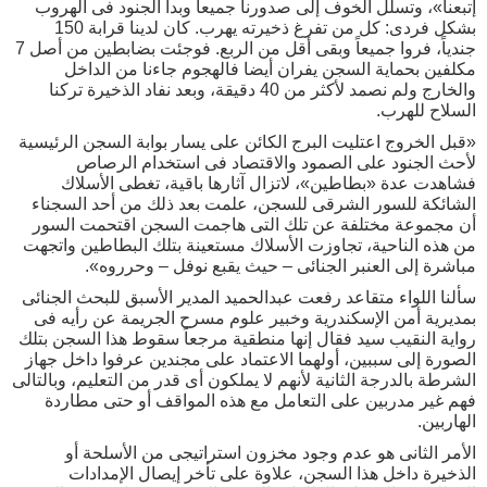
إتبعنا»، وتسلل الخوف إلى صدورنا جميعا وبدأ الجنود فى الهروب
بشكل فردى: كل من تفرغ ذخيرته يهرب. كان لدينا قرابة 150
جندياً، فروا جميعاً وبقى أقل من الربع. فوجئت بضابطين من أصل 7
مكلفين بحماية السجن يفران أيضا فالهجوم جاءنا من الداخل
والخارج ولم نصمد لأكثر من 40 دقيقة، وبعد نفاد الذخيرة تركنا
السلاح للهرب.
«قبل الخروج اعتليت البرج الكائن على يسار بوابة السجن الرئيسية
لأحث الجنود على الصمود والاقتصاد فى استخدام الرصاص
فشاهدت عدة «بطاطين»، لاتزال آثارها باقية، تغطى الأسلاك
الشائكة للسور الشرقى للسجن، علمت بعد ذلك من أحد السجناء
أن مجموعة مختلفة عن تلك التى هاجمت السجن اقتحمت السور
من هذه الناحية، تجاوزت الأسلاك مستعينة بتلك البطاطين واتجهت
مباشرة إلى العنبر الجنائى – حيث يقبع نوفل – وحرروه».
سألنا اللواء متقاعد رفعت عبدالحميد المدير الأسبق للبحث الجنائى
بمديرية أمن الإسكندرية وخبير علوم مسرح الجريمة عن رأيه فى
رواية النقيب سيد فقال إنها منطقية مرجعاً سقوط هذا السجن بتلك
الصورة إلى سببين، أولهما الاعتماد على مجندين عرفوا داخل جهاز
الشرطة بالدرجة الثانية لأنهم لا يملكون أى قدر من التعليم، وبالتالى
فهم غير مدربين على التعامل مع هذه المواقف أو حتى مطاردة
الهاربين.
الأمر الثانى هو عدم وجود مخزون استراتيجى من الأسلحة أو
الذخيرة داخل هذا السجن، علاوة على تأخر إيصال الإمدادات