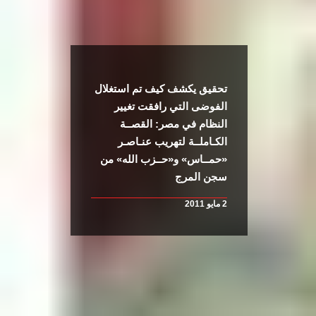
تحقيق يكشف كيف تم استغلال
الفوضى التي رافقت تغيير
النظام في مصر: القصــة
الكـاملــة لتهريب عنـاصـر
«حمــاس» و«حــزب الله» من
سجن المرج
2 مايو 2011