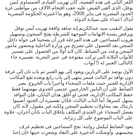
اللغز الثانى فى هذه القضية، كان تهريب القيادى الحمساوى أيمن
نوفل، الذى ألقى القبض عليه عقب اقتحام الآلاف من مواطنى غزة
الحدود المصرية فى يناير 2008، وهو ما اعتبرته الحكومة المصرية
آنذاك اعتداء على سيادة الدولة.
يقول النقيب سيد عبدالكريم إنه شاهد واقعة تهريب أيمن نوفل
ويرفض بشدة الاتهامات الموجهة للشرطة بفتح السجون وتسهيل
هروب المساجين. فى هذه المرحلة قرر أن يصحبنا فى جولة داخل
السجن بعد الحصول على تصريح من وزارة الداخلية وبحضور مأمور
السجن وعدد من الضباط. كان لابد أولا من الحصول على تفسير
للأبواب الثلاثة التى تركت مفتوحة فى عنبر التجربة. تفسيره جاء
كالتالى: العنبر له 5 أبواب.
الأول يوصد على الزنازين ويقود إلى بهو العنبر ثم باب ثان إلى غرفة
دون نوافذ ثم الثالث فممر ينتهى إلى باب رابع وبعده تقع المكاتب
الإدارية للعنبر حيث ملفات السجناء وأخيرا باب الخروج. يصر
الضابط على أن البابين الخارجيين عديمى الجدوى مهمتهما فقط
حفظ المكاتب الإدارية، فحتى لو أغلق هذان البابان، فإن النوافذ
يسهل كسرها، أما الباب الثالث، فكان تفسيره أن الجنود أصيبوا
بارتباك بعد محاولات تحطيم السجن ولكنه غير مقبول، لأنه كان
يفصل السجناء عن الجندى المكلف بإغلاق الباب بابان آخران، علاوة
على الباب الموضوع على كل زنزانة.
يعود الضابط ليكمل روايته: نجح المساجين فى تحطيم غرف
محبسهم، وأوشكت الذخيرة على النفاد وشعرت حينها «إن إحنا