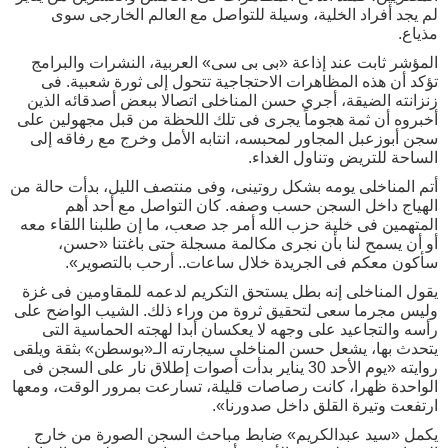
لم يجد أفراد الخلية، وسيلة للتواصل مع العالم الخارجى سوى
مذياع.
المؤشر ثابت عند إذاعة «بى بى سى» العربية، النشرات والبرامج
تؤكد أن هذه المظاهرات الاحتجاجية تتحول إلى ثورة شعبية. فى
زنزانته الضيقة، أجرى حسن المناخلى اتصالا ببعض أصدقائه الذين
أخبروه أن ثمة هجوماً يجرى فى تلك اللحظة من قبل مجهولين على
سجن أبوزعبل المجاور لمحبسه، انتابه الأمل وخرج مع رفاقه إلى
الساحة للتريض وتناول الغداء.
أتم المناخلى يومه بشكل روتينى، وفى منتصف الليل، بدأت حالة من
الهياج داخل السجن حسب وصفه. كان التواصل مع أحد أهم
المتهمين فى خلية حزب الله أمر جد صعب، ما إن طلبنا اللقاء معه
أو أن يسمح لنا بأن نجرى مكالمة مسجلة حتى باغتنا «حسن،
سأكون معكم فى الجريدة خلال ساعات.. أرحب بالتصوير».
يقول المناخلى إنه بطل يستحق التكريم لدعمه للمقاومين فى غزة
وليس مجرما سعى لتحقيق ثروة من وراء ذلك. الشيب الواضح على
رأسه والتجاعيد على وجهه لا يعكسان أبدا لهجته الحماسية التى
يتحدث بها، يشعل حسن المناخلى سيجارته الـ«بوسطن» بثقة ويلقى
روايته «يوم الأحد 30 يناير بدأت أصوات إطلاق نار على السجن فى
الواحدة ظهرا، كانت رصاصات قليلة، تسارعت بمرور الوقت، ومعها
ارتفعت وتيرة القلق داخل صدورنا».
يكمل «سيد عبدالكريم» ضابط مباحث السجن الصورة من خارج