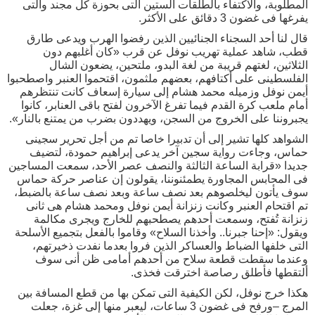
المطلوبة، والاكتفاء بالطلقات الستين التى بحوزة كل مجند والتى
يفرغها فى غضون 3 دقائق على الأكثر.
قال لنا أحد السجناء الجنائيين الذين رفضوا الهرب ويدعى طارق
قطب، شاهد عملية تهريب نوفل عن قرب «كان أغلبهم دون
الثلاثين، لغتهم قريبة من لغة البدو، ملتحين، يضعون الشال
الفلسطينى على أكتافهم، بعضهم ملثمون، اقتحموا العنبر واصطحبوا
أيمن نوفل وزميله محمد هشام إلى سيارة إسعاف كانت تنتظرهم
أمام ملعب كرة القدم فيما تفرغ الآخرون لفتح باقى العنابر، كانوا
يجبروننا على الخروج من السجن، ويهددون بضرب من يمتنع بالنار».
الشواهد كلها تشير إلى أن تدبيرا خاصا تم من أجل تحرير سجينى
حماس، وجاءت رواية سجين آخر يدعى إبراهيم حمودة، لتضيف
جديدا «قرابة الساعة الثالثة والنصف عصر الأحد، سمعت المساجين
فى المحابس المجاورة يطمئنوننا، يقولون إن عناصر حركة حماس
سوف يأتون ليخلصوهم بعد نصف ساعة وبعد نصف ساعة بالضبط،
تم اقتحام العنبر وكانت زنزانة أيمن نوفل ومحمد هشام هى ثانى
زنزانة تُفتح، وسمعت أحدهم يصطحبهم للخارج ويجرى مكالمة
ويقول: «إحنا جبرنا.. وأخذنا السلاح» وقاموا بالفعل بتجميع الأسلحة
التى خلفها الضباط والعساكر الذين فروا بعدما نفدت ذخيرتهم،
وعندما سقطت قطعة سلاح من أحدهم أمامى ظن أنى سوف
ألتقطها فأطلق رصاصة اخترقت فخذى.
هكذا خرج نوفل، لكن الكيفية التى تمكن بها من قطع المسافة بين
المرج –ورفح فى غضون 3 ساعات، ليعبر منها إلى غزة، جعلت