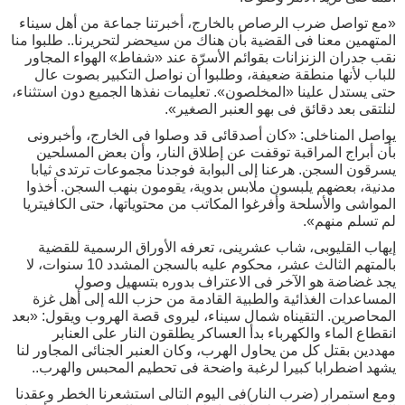
«مع تواصل ضرب الرصاص بالخارج، أخبرتنا جماعة من أهل سيناء
المتهمين معنا فى القضية بأن هناك من سيحضر لتحريرنا.. طلبوا منا
نقب جدران الزنزانات بقوائم الأسرّة عند «شفاط» الهواء المجاور
للباب لأنها منطقة ضعيفة، وطلبوا أن نواصل التكبير بصوت عال
حتى يستدل علينا «المخلصون». تعليمات نفذها الجميع دون استثناء،
لنلتقى بعد دقائق فى بهو العنبر الصغير».
يواصل المناخلى: «كان أصدقائى قد وصلوا فى الخارج، وأخبرونى
بأن أبراج المراقبة توقفت عن إطلاق النار، وأن بعض المسلحين
يسرقون السجن. هرعنا إلى البوابة فوجدنا مجموعات ترتدى ثيابا
مدنية، بعضهم يلبسون ملابس بدوية، يقومون بنهب السجن. أخذوا
المواشى والأسلحة وأفرغوا المكاتب من محتوياتها، حتى الكافيتريا
لم تسلم منهم».
إيهاب القليوبى، شاب عشرينى، تعرفه الأوراق الرسمية للقضية
بالمتهم الثالث عشر، محكوم عليه بالسجن المشدد 10 سنوات، لا
يجد غضاضة هو الآخر فى الاعتراف بدوره بتسهيل وصول
المساعدات الغذائية والطبية القادمة من حزب الله إلى أهل غزة
المحاصرين. التقيناه شمال سيناء، ليروى قصة الهروب ويقول: «بعد
انقطاع الماء والكهرباء بدأ العساكر يطلقون النار على العنابر
مهددين بقتل كل من يحاول الهرب، وكان العنبر الجنائى المجاور لنا
يشهد اضطرابا كبيرا لرغبة واضحة فى تحطيم المحبس والهرب..
ومع استمرار (ضرب النار)فى اليوم التالى استشعرنا الخطر وعقدنا