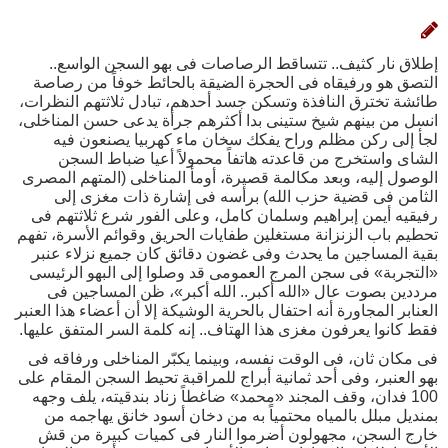
إطلاق نار كثيف.. تتساقط الرصاصات فى بهو السجن الواسع..
التصق هو ورفيقاه فى الحجرة الضيقة بالحائط خوفاً من رصاصة
طائشة تخترق النافذة وتسكن جسد أحدهم، تبادل ثلاثتهم النظرات،
انسل من بينهم شيخ ستينى بدا أكثرهم جرأة يدعى حسن المناخلى،
لجأ إلى ركن مظلم وراح يفكك سخان ماء كهربيا يصنعون فيه
الشاى واستخرج من قاعدته هاتفاً محمولاً أعيا ضباط السجن
الوصول إليه، وبعد مكالمة قصيرة، أومأ المناخلى (المتهم المصرى
الثامن فى قضية حزب الله) برأسه فى إشارة ذات مغزى إلى
رفيقيه أيمن إبراهيم وسلمان كامل، وعلى الفور شرع ثلاثتهم فى
تحطيم باب الزنزانة مستغلين طفايات الحريق وقوائم الأسرة، تفهم
بقية المساجين ما يحدث وفى غضون دقائق كان جميع نزلاء عنبر
«التجربة» فى سجن المرج العمومى قد وصلوا إلى البهو الرئيسى
مرددين بصوت عال «الله أكبر.. الله أكبر»، ظن المساجين فى
العنابر المجاورة أنه احتفال بالحرية الوشيكة إلا أن أعضاء هذا العنبر
فقط كانوا يعرفون مغزى هذا الهتاف.. إنه كلمة السر المتفق عليها.
فى مكان ثان، فى الوقت نفسه، وبينما يكبّر المناخلى ورفاقه فى
بهو العنبر، وفى أحد ثمانية أبراج للمراقبة تحيط السجن المقام على
100 فدان، وقف المجند «محمد» ضاغطاً زناد بندقيته، يلف وجهه
بمنديل مبلل بالمياه محتمياً به من دخان أسود خانق يهاجمه من
خارج السجن، مجهولون أضرموا النار فى كميات كبيرة من قش