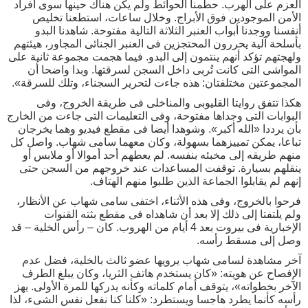
العزم على الهرب. حطمنا الحوائط ولم يكن هناك حينها سوى أفراد
الأمن الموجودين فوق الأبراج. وخلال ساعات، استطعنا تخليص
أنفسنا ووجدنا أبواب العنبر الثلاثة التالية مفتوحة. شاهدنا البدو
بأسلحة آلية يحررون المحتجزين فى العنبر الجنائى المجاور، هيئتهم
ولهجتهم تؤكد أنهم ينتمون إلى البدو. فيما هجمت مجموعة ثانية على
المواشى التى كانت تُربى داخل السجن لسرقتها. وبدا واضحا أن
المجموعتين مختلفتان: هذه جاءت لتحرير السجناء، وتلك للسرقة».
هكذا تتفق روايتا القليوبى والمناخلى فى طريقة الخروج، وفى
البوابات التى وجداها مفتوحة، وفى التعليمات التى جاءت من الخارج
بأن يرددا «الله أكبر». وشوهدا أيضا فى مقطع فيديو وهما يخرجان
تباعا، يمكن تمييزهما بسهولة، وكان معهما سامى شهاب. واصل كل
منهم طريقه إلى مخبئه بنفسه. لم يعطهم أحد أموالا أو ملابس أو
ينقلهم بسيارة. توقفت المساعدات عند خروجهم من السجن حتى
إنهم لم يقابلوا الجماعة الذين طلبوا منهم الهتاف.
فرحوا بالخروج، وفى هذه الأثناء، اختفى سامى شهاب عن الأنظار،
ولم يلتفتا إلى ذلك إلا بعد أن شاهداه فى مقطع بثته القنوات
الإخبارية فى بيروت بعد 4 أيام من الهروب. كان – رأس الخلية – قد
وصل إلى مسقط رأسه.
آخر مشاهدة لسامى شهاب يرويها عضو ثالث بالخلية، فضل عدم
الإفصاح عن هويته: «كان يستخدم هاتف الثريا، وكان يبلغ الطرف
الآخر بخطواته»، يتوقف أمام كلماته وكأنه يدركها للمرة الأولى. يهز
رأسه كأنما يطرد هاجسا ويستطرد: «كلنا كنا نفعل نفس الشىء، لذا