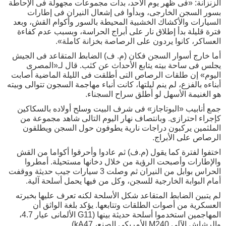
الزنزانة: «فى ظهر يوم الأحد، بدأت مجموعات مجهولة فى الإحاطة
بسور السجن الخارجى، وبدأوا فى إشعال النيران فى إطارات
السيارات والأكشاك الخشبية المحيطة بالسور وأكوام القش، وبعد
فترة قليلة بدأ إطلاق نار على أبراج الحراسة، وبسبب عدم كفاءة
العساكر، كانوا يردون على الرصاصة بخزانة كاملة».
أما خارج أسوار السجن فكان (م. ف) الضابط المتقاعد فى الجيش
يجلس فى ساحة بيته يتابع الأحداث عن كثب. قال لـ«المصرى
اليوم» إن طلقات الرصاص التى أطلقت فى الليلة الماضية أصابت
أبناءه بالفزع، لم ينم ليلتها، كانت أنباء مهاجمة السجون تتوالى وبيته
هو الغنيمة الأسهل لو أطلق سراح السجناء.
جمع أنابيب «البوتاجاز» فى شرف البيت وسلح أولاده بالسكاكين
كإجراء احترازى. وبانتصاف نهار اليوم التالى شاهد مجموعة من
الملثمين يركبون دراجات نارية يطوفون حول السجن ويطلقون
الرصاص على الأبراج.
اختفوا لفترة كما يقول (م.ف) ثم عادوا وأحرقوا أكواما من القش
والإطارات وأصبحت الرؤية من خلال دخانها مستحيلة. أمطروا
الحراس بوابل من النيران ثم وصلت 3 سيارات جيب حديثة ووقفت
أمام البوابة الخارجية للسجن، وكل من فيها يحمل أسلحة آلية.
لم يتبين الضابط المتقاعد شكل الأسلحة لكنه تعرف عليها بخبرته
العسكرية من أصوات الطلقات وتتابعها. يؤكد بلغة الواثق أن
المهاجمين استخدموا أسلحة حديثة بينها (G11 الألمانى عيار 4.7،
والرشاش الآلى M240 الأمريكى الصنع، kA47).