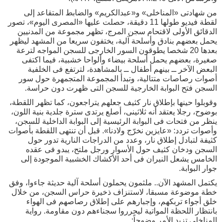
من شهادتى «المناخلى» و«عبدالكريم» والضابط المتقاعد إلى
لقطة فيديو طولها 11 دقيقة، حصلت عليها «المصرى اليوم»، تصور
الدقائق الأولى لاقتحام سجن المرج، تظهر مجموعة من المدنيين
يحمل بعضهم بنادق وأسلحة آلية، يختفون سريعا من المشهد ليظهر
بعدها 20 شخصا يطوقون السور الخارجى للسجن المواجه لترعة
صغيرة، بعضهم يحمل أسلحة بيضاء وألواحا خشبية، فيما اكتفى
البعض الآخر ــ بينهم أطفال ــ بالمشاهدة، لترتفع فى الخلفية
أصوات رصاصات متتالية، وتبدأ المجموعة المتجمهرة حول سور
السجن فتح البوابة الخارجية للسجن التى ظهرت دون حراسة.
وقوبلوا حينها بإطلاق نار كثيف جعلهم يتراجعون، كما تظهر اللقطة،
بوضوح، رجلا يعتقد أنه ثلاثينى، أصلع يرتدى سترة جلدية بنية اللون،
ينظر من فتحات فى البوابة الرئيسية إلى البوابة الداخلية للسجن،
وأصوات تردد: «عايزين نخرّج ولادنا». قبل أن تنتهى اللقطة بأصوات
كثيفة لتبادل إطلاق نار، وعدد من الدراجات النارية تدور حول
السجن ودخان كثيف حول الأسوار ورجل ملتح، يبدو فى عقده
الخامس يشعل النيران فى أحد الأكشاك الخشبية الموجودة إلى
جوار البوابة.
يكتمل المشهد الآن.. ملثمون يحملون أسلحة آلية حديثة جاءوا، وفق
خطة موضوعة مسبقا، لاستنزاف ذخيرة حراس السجن، من خلال
خلق أجواء تربكهم، وإجبارهم على إطلاق رصاصهم فى الهواء
بانتظار اللحظة المواتية ليحرروا سجناءهم دون مقاومة. رواية
المناخلى تزيد الأمر وضوحاً: