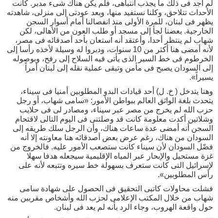
لم أجد فى ذلك ما يجذب انتباهى، فلم يكن هناك شىء مدبر. كانت
الأحداث تتلاحق، وكلنا نستفيد منها، وبعد عودتى إلى منزلى، شاهدته
يظهر فى لبنان، للمرة الأولى منذ انفصالنا أمام أسوار السجن
الخارجية. بعضنا لجأ إلى مسجد أو طلب العون من الأهالى، لكن
شهاب لم ينتظر أحدا، وأعتقد أنه استعان بأحد أصدقائه فى مصر،
لأنه أمضى هنا أكثر من 10 سنوات، ودبروا له وسيلة لأخذه رأسا إلى
الخرطوم فى خط السير الذى يأتى فيه السلاح إلى رفح، وبوصوله
إلى السودان يصبح فى مأمن وتبقى عملية نقله إلى لبنان أمراً
يسيراً».
وهنا يتدخل ( خ. ل) أحد قيادات البدو المطلوبين أمنيا فى سيناء،
يتحدث بلغة الواثق العالم ببواطن الأمور: «سامى شهاب، أو رجل
حزب الله لم يخرج من مصر عبر سيناء، ومصادر لى فى حلايب
وشلاتين أكدت معلومة كانت قد وصلتنى فى اليوم التالى لاقتحام
السجن أنه أمضى عدة ساعات هناك، وأن الرجل سلك طريقه إلى
السودان من هناك، رغم عرض بعض أصدقائه هنا معاونته إلا أنه
فضّل السودان لأن سيناء كانت ستصعب الأمور عليه. فالخروج من
غزة مستحيل والإبحار عبر المياه الإقليمية سيجعله هدفا سهلا
لإسرائيل التى كانت ستعرف بسهولة خط سيره وتتبعه لأنه على
رأس المطلوبين».
فشلت محاولات كاتبى التحقيق فى الحصول على شهادة سامى
شهاب من خلال المكتب الإعلامى لحزب الله وأشخاص مقربين منه
حول واقعة الهروب، وجاء الرد بأنه لم يعد فى لبنان.