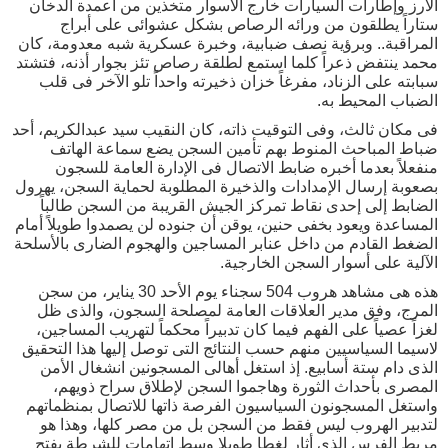
الأرز وإطارات السيارات خارج الأسوار متخذين من أعمدة الدخان
ستاراً يطلقون من ورائه الرصاص بشكل عشوائى على أبراج
المراقبة.. وبرؤية نصف ضبابية، وخبرة عسكرية شبه معدومة، كان
محمد ينتفض ذعراً كلما استمع لطلقة رصاص تئز بجوار أذنه، فتشتد
سبابته على الزناد، مفرغاً خزان ذخيرته واحداً تلو الآخر فى قلب
الضباب المحيط به.
فى مكان ثالث، وفى التوقيت ذاته، كان النقيب سيد عبدالكريم، أحد
ضباط المباحث المنوط بهم تأمين السجن يضع سماعة الهاتف
منفعلاً بعدما أخبره ضابط الاتصال فى الإدارة العامة للسجون
بصعوبة إرسال الإمدادات والذخيرة المطلوبة لحماية السجن، يهرول
الضابط إلى إحدى نقاط تمركز الجيش القريبة من السجن طالباً
المساعدة ويعود بخفى حنين، يوقن أن جنوده لن يصمدوا طويلاً أمام
الضغط القادم من داخل عنابر المساجين والهجوم الضارى بالأسلحة
الآلية على أسوار السجن الخارجية.
هذه هى مشاهد هروب 504 سجناء يوم الأحد 30 يناير، من سجن
المرج، وفق مدير العلاقات العامة لمصلحة السجون، والذى ظل
لغزاً عصياً على الفهم فيما كان تدبيراً محكماً لتهريب المساجين،
لاسيما السياسيين منهم حسب النتائج التى توصل إليها هذا التحقيق
الذى دام ستة أسابيع. إذ استغل أهالى المسجونين انشغال الأمن
المصرى بأحداث الثورة وهاجموا السجن لإطلاق سراح ذويهم،
واستغل المسجونون السياسيون الفرصة ذاتها للاتصال بمنظماتهم
لتدبير الهروب ليس فقط من السجن بل من مصر كلها، وهذا هو
مربط الفرس الذى أثار لغطا طويلا وسط اتهامات للشرطة بفتح