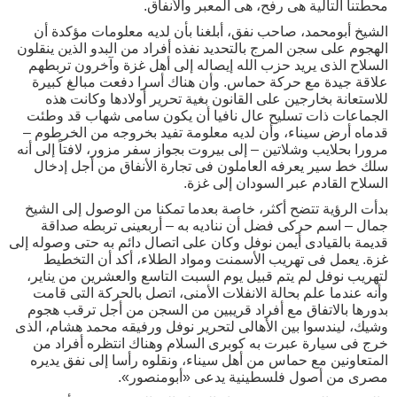
محطتنا التالية هى رفح، هى المعبر والأنفاق.
الشيخ أبومحمد، صاحب نفق، أبلغنا بأن لديه معلومات مؤكدة أن
الهجوم على سجن المرج بالتحديد نفذه أفراد من البدو الذين ينقلون
السلاح الذى يريد حزب الله إيصاله إلى أهل غزة وآخرون تربطهم
علاقة جيدة مع حركة حماس. وأن هناك أسرا دفعت مبالغ كبيرة
للاستعانة بخارجين على القانون بغية تحرير أولادها وكانت هذه
الجماعات ذات تسليح عال نافيا أن يكون سامى شهاب قد وطئت
قدماه أرض سيناء، وأن لديه معلومة تفيد بخروجه من الخرطوم –
مرورا بحلايب وشلاتين – إلى بيروت بجواز سفر مزور، لافتاً إلى أنه
سلك خط سير يعرفه العاملون فى تجارة الأنفاق من أجل إدخال
السلاح القادم عبر السودان إلى غزة.
بدأت الرؤية تتضح أكثر، خاصة بعدما تمكنا من الوصول إلى الشيخ
جمال – اسم حركى فضل أن نناديه به – أربعينى تربطه صداقة
قديمة بالقيادى أيمن نوفل وكان على اتصال دائم به حتى وصوله إلى
غزة. يعمل فى تهريب الأسمنت ومواد الطلاء، أكد أن التخطيط
لتهريب نوفل لم يتم قبيل يوم السبت التاسع والعشرين من يناير،
وأنه عندما علم بحالة الانفلات الأمنى، اتصل بالحركة التى قامت
بدورها بالاتفاق مع أفراد قريبين من السجن من أجل ترقب هجوم
وشيك، ليندسوا بين الأهالى لتحرير نوفل ورفيقه محمد هشام، الذى
خرج فى سيارة عبرت به كوبرى السلام وهناك انتظره أفراد من
المتعاونين مع حماس من أهل سيناء، ونقلوه رأسا إلى نفق يديره
مصرى من أصول فلسطينية يدعى «أبومنصور».