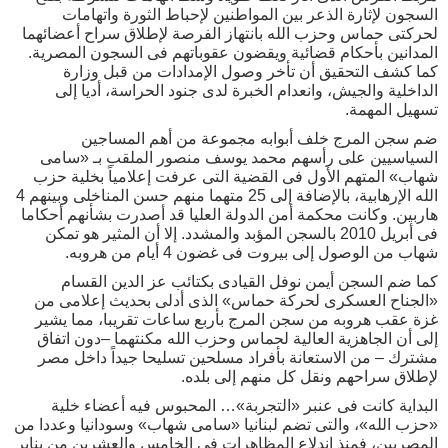
السجون لإثارة الذعر بين المواطنين لإحباط الثورة واتهامات
لحركتى حماس وحزب الله بانتهاز الفرصة لإطلاق سراح أعضائهما
المدانين بأحكام قضائية ويقضون عقوباتهم فى السجون المصرية.
كما كشف التحقيق أن تأخر وصول الإمدادات من قبل وزارة
الداخلية والجيش، وانعدام الخبرة لدى جنود الحراسة، أديا إلى
تسهيل المهمة.
ضم سجن المرج خلف أبوابه مجموعة من أهم المساجين
السياسيين على رأسهم محمد يوسف منصور الملقب بـ «سامى
شهاب» المتهم الأول فى القضية التى عرفت إعلامياً بخلية حزب
الله الإرهابية، بالإضافة إلى 25 متهما منهم حسن المناخلى وبينهم 4
هاربين. وكانت محكمة أمن الدولة العليا قد أصدرت بشأنهم أحكاما
فى أبريل 2010 بالسجن المؤبد والمشدد. إلا أن المثير هو تمكن
شهاب من الوصول إلى بيروت فى غضون 4 أيام من هروبه.
كما ضم السجن أيمن نوفل القيادى بكتائب عز الدين القسام
«الجناح العسكرى لحركة حماس» الذى أدلى بحديث إعلامى من
غزة عقب هروبه من سجن المرج بأربع ساعات تقريبا، مما يشير
إلى أن الجاهزية العالية لحماس وحزب الله مكنتهما –دون اتفاق
مشترك – من الاستعانة بأفراد مسلحين تسليحا جيداً داخل مصر
لإطلاق سراحهم ونقل كل منهم إلى بلده.
البداية كانت فى عنبر «التجربة»… المحبوس فيه أعضاء خلية
«حزب الله»، والتى تضم لبنانيا «سامى شهاب» وسودانيا وعددا من
المصريين، فمنذ اندلاع المظاهرات فى الخامس والعشرين من يناير