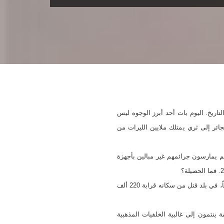
تاريخ. اليوم بات أحد أبرز الوجوه ليس
ر إلى ثري يمتلك ملايين الليرات من
م يمارسون جرائمهم غير مبالين بأجهزة
فشلت السلطات حتى الآن بمعالجة هذا الملف المفتوح على أشد الاحتمالات رعباً. فأعداد المختطفين تتزايد بالعشرات شهرياً، في بلد قتل من سكانه قرابة 220 ألف
أفراد وعصابات منظمة ينتمون إلى غالبية الخلفيات المذهبية