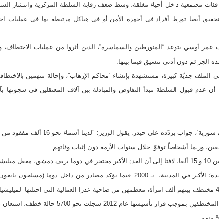
ع فئات مجتمعية داخل أحياء مغلقة، وسط ضعف رقابة السلطة المركزية وانتشار السلا
قيق أيضا تورط أفراد في أجهزة الأمن أو في هياكل مرتبطة بها في عمليات اختط
مر أوسي يتوعد “المتورطين والسماسرة”، الذين أثروا من عمليات الاختطاف، ووز
ذه الجرائم دون أدنى تنسيق فيما بينها.
لي الملف جديّة كبيرة، مستشهدة بإنشاء “محاكم الإرهاب”، وإحالة متهمين بالاختطاف
 أن عدم قبول السلطة مبدأ التفاوض والمبادلة بين آلاف المعتقلين في سجونها
“لا أرقام دقيقة عن أعداد المختطفين في سورية”
ن، وربما أشخاصاً توفوّا خلال سنوات الأزمة دون إثبات وفاتهم.
رئيس لجنة المصالحة يقدّر المختطفين بين 10 و 15 ألفا، لافتا إلى أن العدد الأكبر محتجز في دوما بريف
ويقدر أوسي عددهم في سجن التوبة وحده؛ الأكبر في المدينة، بـ 2000. فيما تؤكد مصادر م
وزارة المصالحة، المعني الرئيسي بملف المختطفين بموج