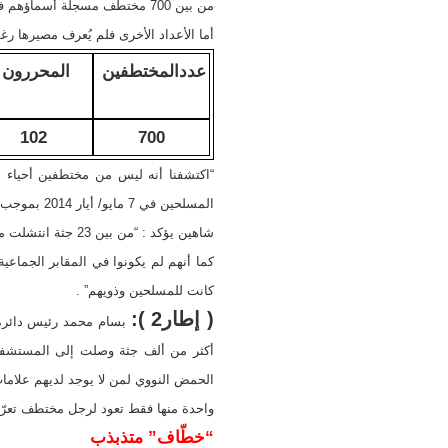
من بين 700 مختطف مسجلة أسماؤهم في ضبوط لدى الشرطة قبل 2013 تم تحرير 102 وعثر على 55 منهم مقتولين ، فيما لم يتم العثور على الباقين.
أما الأعداد الأخرى فلم يُعرف مصيرها رغم
عددالمختطفين
المحررون
102
700
“اكتشفنا أنه ليس من مختطفين أحياء
المسلحين في 7 مايو/ أيار 2014 بموجب تسوية برعاية الأمم المتحدة، حسبما يؤكد الوزير علي حيدر.
شاهين يؤكد : “من بين 23 جثة انتشلت من أرض خلف مبنى الحزب في الحميدية (حمص القديمة) واحدة منها فقط تعود لرجل مختطف تعرّفت زوجته على جثته”.
كما أنهم لم يكونوا في المقابر الجما
كانت للمسلحين وذويهم” .
( إطار2 ):
واحدة منها فقط تعود لرجل مختطف تعرّف
“خطّاف” متذبذب