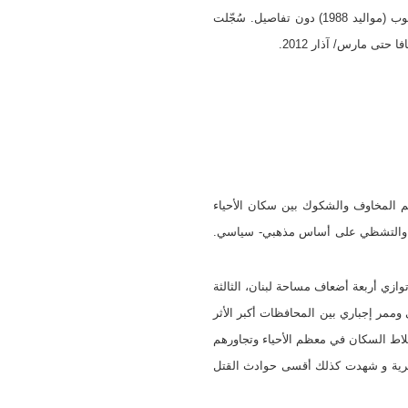
أول اختطاف مثبت رسمياً وثّق بسجلات شرطة حمص في 22/3/2011. وفقاً لضبط الشرطة 129، اختفت سوزان ابراهيم ديوب (مواليد 1988) دون تفاصيل. سُجّلت
ظم المخاوف والشكوك بين سكان الأحياء
تكتل والتشظي على أساس مذهبي- سياسي.
افظة) تتوسط البلاد ، وهي الأكبر مساحةً ( 42 ألف كم مربع) وتوازي أربعة أضعاف مساحة لبنان، الثالثة
وكملتقى وممر إجباري بين المحافظات أكبر الأثر
لاط السكان في معظم الأحياء وتجاورهم
سكرية و شهدت كذلك أقسى حوادث القتل