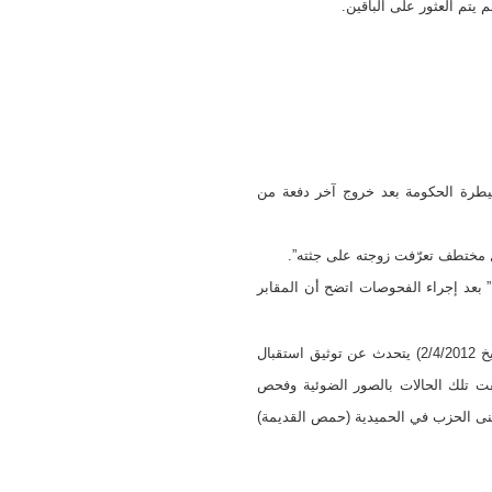
طرة الحكومة بعد خروج آخر دفعة من
بعد إجراء الفحوصات اتضح أن المقابر
بسام محمد رئيس دائرة الطب الشرعي في مشفى حمص الوطني (قبل خروجه عن سيطرة الحكومة بتاريخ 2/4/2012) يتحدث عن توثيق استقبال
منها لمختطفين”. وثّقت تلك الحالات بالصور الضوئية وفحص
هين يؤكد : “من بين 23 جثة انتشلت من أرض خلف مبنى الحزب في الحميدية (حمص القديمة)