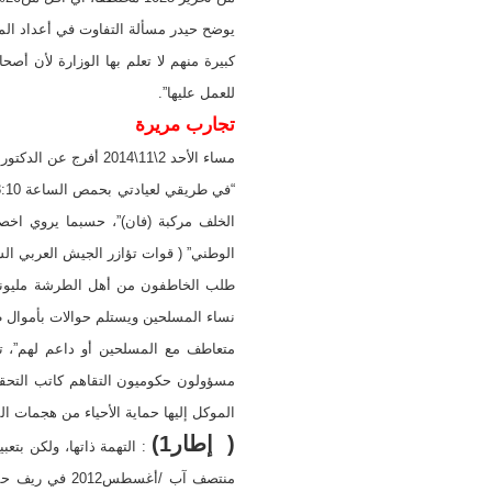
يوضح حيدر مسألة التفاوت في أعداد الم
كبيرة منهم لا تعلم بها الوزارة لأن أصح
للعمل عليها”.
تجارب مريرة
مساء الأحد 2\11\2014 أفرج عن الدكتور حسام الطرشة بعد أربعة أشهر.
الوطني” ( قوات تؤازر الجيش العربي الس
طلب الخاطفون من أهل الطرشة مليوني دول
نساء المسلحين ويستلم حوالات بأموال طا
متعاطف مع المسلحين أو داعم لهم”، ته
مسؤولون حكوميون التقاهم كاتب التحقيق 
الموكل إليها حماية الأحياء من هجمات ا
( إطار1)