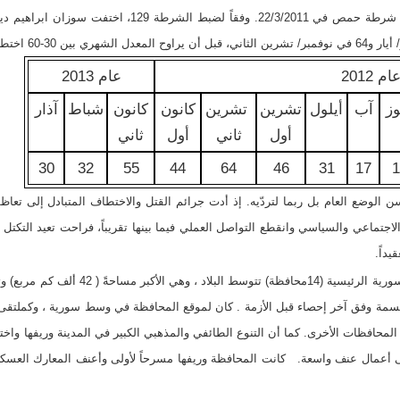
ام 2012
عام 2013
وز
آب
أيلول
تشرين
تشرين
كانون
كانون
شباط
آذار
أول
ثاني
أول
ثاني
30
32
55
44
64
46
31
17
1
ن الوضع العام بل ربما لتردّيه. إذ أدت جرائم القتل والاختطاف المتبادل إلى تعا
ا الاجتماعي والسياسي وانقطع التواصل العملي فيما بينها تقريباً، فراحت تعيد ال
داً.
:حمص هي إحدى محافظات سورية الرئيسية (14مح
كان . كانت تعدّ 2,2 مليون نسمة وفق آخر إحصاء قبل الأزمة . كان لموقع المحافظة في وسط سورية ، 
محافظات الأخرى. كما أن التنوع الطائفي والمذهبي الكبير في المدينة وريفها واخت
لى أعمال عنف واسعة. كانت المحافظة وريفها مسرحاً لأولى وأعنف المعارك الع