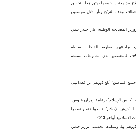
ح بيد مدنيين حسبما يوثق هذا التحقيق
اف بهدف التربّح و/أو إذلال مواطنين
ير المصالحة الوطنية علي حيدر يلقي
 إليها، تتهم المعارضة الداخلية السلطة
 بآلاف المختطفين لدى مجموعات مسلحة
، جواب يردّده علي حيدر. يقول الوزير: “لدينا أسماء نحو 16 ألف مفقود من جميع المناطق” أبلغ ذووهم عن فقدانهم،
 دمشق، معقل ميليشيا “جيش الإسلام” بزعامة زهران علوش.
ن داخل دوما (مسلحون تابعون لـ “جيش الإسلام” انشقوا عنه وانضموا
ب قرار تأسيسها عام 2012 سجلت نحو 5700 حالة خطف، استعان ذووهم بها. وتمكنت، بحسب الوزير حيدر،