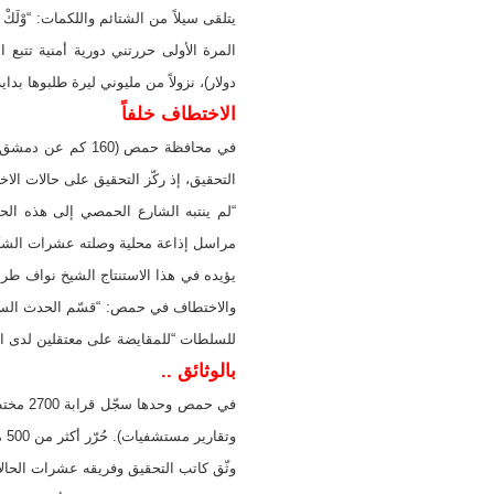
يتلقى سيلاً من الشتائم واللكمات: “وْل
المرة الأولى حررتني دورية أمنية تتبع
دولار)، نزولاً من مليوني ليرة طلبوها بداي
الاختطاف خلفاً
التحقيق، إذ ركّز التحقيق على حالات ال
“لم ينتبه الشارع الحمصي إلى هذه الحا
مراسل إذاعة محلية وصلته عشرات الش
يؤيده في هذا الاستنتاج الشيخ نواف طر
والاختطاف في حمص: “قسّم الحدث السيا
للسلطات “للمقايضة على معتقلين لدى ا
بالوثائق ..
في حمص
وتقارير مستشفيات). حُرّر أكثر من 500 منهم وعُرف مصير أكثر من 700، وبقي مصير 1500 مجهولاً حتى الآن.
وثّق كاتب التحقيق وفريقه عشرات الحالا