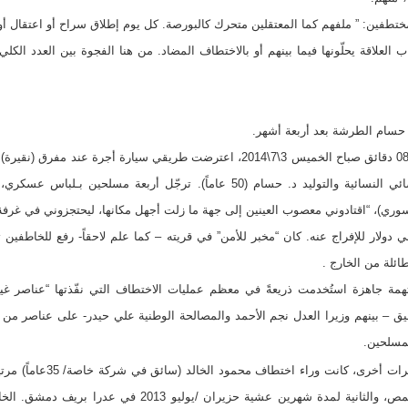
ختطفين: ” ملفهم كما المعتقلين متحرك كالبورصة. كل يوم إطلاق سراح أو اعتقال أو
اب العلاقة يحلّونها فيما بينهم أو بالاختطاف المضاد. من هنا الفجوة بين العدد الكل
“في طريقي لعيادتي بحمص الساعة 08:10 دقائق صباح الخميس 3\7\2014، اعترضت طريقي 
الخلف مركبة (فان)”، حسبما يروي اخصائي النسائية والتوليد د. حسام (50 عاماً). ترج
وري)، “اقتادوني معصوب العينين إلى جهة ما زلت أجهل مكانها، ليحتجزوني في غرفة أ
ار للإفراج عنه. كان “مخبر للأمن” في قريته – كما علم لاحقاً- رفع للخاطفين تقري
ئلة من الخارج .
مة جاهزة استُخدمت ذريعةً في معظم عمليات الاختطاف التي نفّذتها “عناصر غي
– بينهم وزيرا العدل نجم الأحمد والمصالحة الوطنية علي حيدر- على عناصر من “ال
لمسلحين.
منتصف آب /أغسطس2012 في ريف حمص، والثانية لمدة شهرين عشية