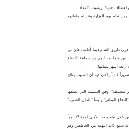
 اختطاف جديد”. ويضيف: “أعداد
ي ومن تعلم بهم الوزارة وتتسلم ملفاتهم
سيارة أجرة عند مفرق (نقيرة) قرب طريق الشام فيما أغلقت عليّ من
ّل أربعة مسلحين بـلباس عسكري، تبين فيما بعد أنهم من جماعة “الدفاع
ربعة أشهر بتمامها”.
راً كاذباً يدّعي فيه أن الطبيب يعالج
ر منضبطة”، وفق التسمية التي يطلقها
دفاع الوطني” وأيضاً “اللجان الشعبية”
: التهمة ذاتها، ولكن بتعبيرات أخرى، كانت وراء اختطاف محمود الخالد (سائق في شركة خاصة/ 35عاماً) مرتين خلال عام واحد. الأولى لمدة 17 يوماً
 حزيران /يوليو 2013 في عدرا بريف دمشق. الخالد سمع ذات التهمة من الخاطفين وهو