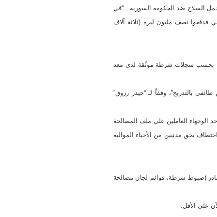
وحمل السلاح ضد الحكومة السورية . “في
ي فدفعوا نصف مليون ليرة (ثلاثة آلاف
حافظة حمص (160 كم عن دمشق)، سُجلت أول عملية اختطاف عقب أسبوع من بدء الاحتجاجات (15 آذار عام 2011)، بحسب سجلات شرطة موثّقة لدى معد
ئفي بالتدريج”، وفقاً لـ “حيدر رزوق”
د الوجهاء العاملين على ملف المصالحة
طاف بحق مدنيين من الأحياء الموالية
ات عدة مصادر (ضبوط شرطة، قوائم لجان مصالحة
ن على الأقل.