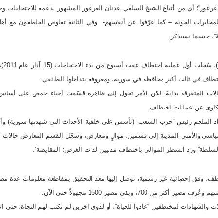
َكْ عرعور”؛ أي من أتباع الشيخ السلفي عدنان العرعور المشهور بدعمه للاحتجاجات 
 المخابرات الجوية – كما عرّفوا عن أنفسهم- وفي الثانية تفاوض الخاطفون مع أهل
ةً”، حسبما يستذكر.
في م
اختطاف في ثالث أكبر محافظة في سورية، ومعروفة بتداخلها الطائفي.
لات المتفرقة بدايةً. لكن الأمر تحول إلى ظاهرة قسّمت أحياء حمص على أساس طا
كاوى عن عمليات اختطاف.
اد الملحم رئيس “حزب الشعب” (تأسس على خلفية الأحداث التي شهدتها سورية) وأح
سي والأمني المدينة إلى قسمين، موالٍ ومعارض، وسجّل القسم المعارض حالات اخت
لسلطة” ورد الشطر الموالي باختطاف مدنيين لذات الغرض؛ المقايضة”.
 وحدها سجّل قرابة 2700 مختطف، وفق إحصائية غير رسمية، توصل إليها معد التحقيق بمقاطعة معلوم
ت والشهادات لمختطفين “عادوا للحياة”، أو لذوي آخرين لم تكتب لهم النجاة، حتى الآ