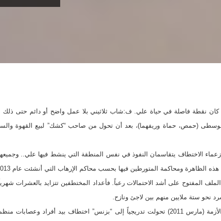
” كان نقطة فاصلة في حياة علي. ف:شاب ثلاثيني بلا عمل واضح أو دائم حتى ذلك ال
طى (حمص، حماة وريفهما)، بعد أن تحول من صاحب “كشك” لبيع القهوة والسجائ
زعماء الاختطاف يتقاسمان النفوذ في نفس المنطقة التي ينشط فيها علي.. وجميعه
الظاهرة ومحاكمة المتورطين فيها بحسب محاكم الإرهاب التي أنشئت عام 2013. فما الحصيلة؟
د نحو ستة ملايين منهم بين لاجئ ونازح.
عمليات الاختطاف العشوائية في بداية الأزمة (مارس 2011) تحولت تدريجياً إلى “بزنس” اختطاف بيد 