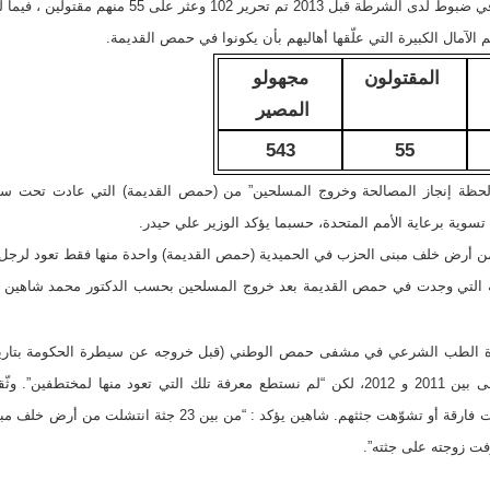
 الآمال الكبيرة التي علّقها أهاليهم بأن يكونوا في حمص القديمة.
المقتولون
مجهولو
المصير
543
55
 لحظة إنجاز المصالحة وخروج المسلحين” من (حمص القديمة) التي عادت تحت سي
عية التي وجدت في حمص القديمة بعد خروج المسلحين بحسب الدكتور محمد شاهين ” 
أكثر من ألف جثة وصلت إلى المستشفى بين 2011 و 2012، لكن “لم نستطع معرفة تلك التي تعود 
الحمض النووي لمن لا يوجد لديهم علامات فارقة أو تشوّهت جثثهم. شا
ت زوجته على جثته”.