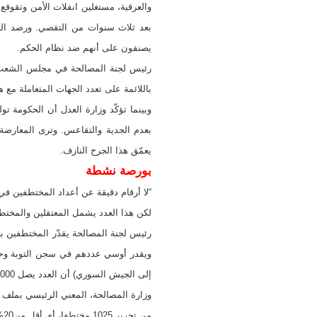
والعرقية، مستغلين انفلات الأمن وتقوق
بعد ثلاث سنوات من التقصي. ورصد التح
يصنفون على أنهم ضد نظام الحكم.
رئيس لجنة المصالحة في مجلس الشعب ع
باللائمة على تعدد الجهات المتعاملة مع ه
وبينما تؤكّد وزارة العدل أن الحكومة تو
بعدم الجدية والتقاعس. وترى المعارضة
يعمّق هذا الجرح النازف.
بورصة نشطة
لكن هذا العدد يشمل المعتقلين والمختطفي
إلى الجيش السوري) أن العدد يصل 4000 مختطف بينهم ألف امرأة، معظمهن من ضاحية عدرا العمالية التي احتلتها الميليشيات الإسلامية أواخر 2013.
من تحرير 1025 مختطفا، أي أقل من20% منهم.