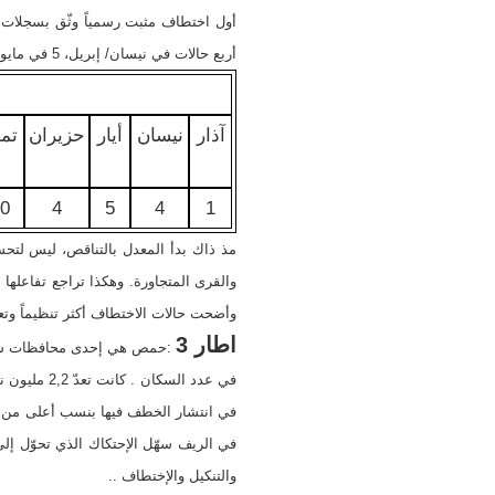
أربع حالات في نيسان/ إبريل، 5 في مايو/ أيار و64 في نوفمبر/ تشرين الثاني، قبل أن يراوح المعدل الشهري بين 30-60 اختطافا حتى مارس/ آذار 2012.
ع
آذار
نيسان
أيار
حزيران
تم
0
4
5
4
1
مذ ذاك بدأ المعدل بالتناقص، ليس لتحس
والقرى المتجاورة. وهكذا تراجع تفاعله
وأضحت حالات الاختطاف أكثر تنظيماً وتعقي
اطار 3
في عدد الس
في انتشار الخطف فيها بنسب أعلى من ال
في الريف سهّل الإحتكاك الذي تحوّل إ
والتنكيل والإختطاف ..