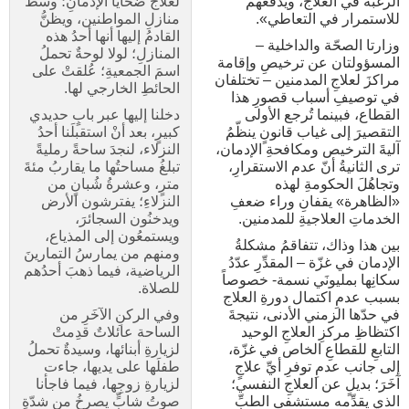
الرغبة في العلاج، ويدفعهم
لعلاج ضحايا الإدمانِ؛ وسطَ
للاستمرار في التعاطي».
منازلِ المواطنين، ويظنُّ
القادمُ إليها أنها أحدُ هذه
وزارتا الصحّة والداخلية –
المنازلِ؛ لولا لوحةٌ تحملُ
المسؤولتان عن ترخيصِ وإقامة
اسمَ الجمعيةِ؛ عُلقتْ على
مراكزَ لعلاجِ المدمنين – تختلفان
الحائطِ الخارجي لها.
في توصيفِ أسباب قصورِ هذا
القطاع، فبينما تُرجع الأولى
دخلنا إليها عبر بابٍ حديدي
التقصيرَ إلى غياب قانونٍ ينظّمُ
كبيرٍ، بعد أنْ استقبلَنا أحدُ
آليةَ الترخيص ومكافحةِ الإدمان،
النزلاء، لنجدَ ساحةً رمليةً
ترى الثانيةُ أنّ عدم الاستقرارِ،
تبلغُ مساحتُها ما يقاربُ مئةَ
وتجاهُلَ الحكومةِ لهذه
مترٍ، وعشرةُ شُبانٍ من
«الظاهرة» يقفانِ وراء ضعفِ
النزلاءِ؛ يفترشون الأرض
الخدماتِ العلاجيةِ للمدمنين.
ويدخنُون السجائرَ،
ويستمعُون إلى المذياع،
بين هذا وذاك، تتفاقمُ مشكلةُ
ومنهم من يمارسُ التمارينَ
الإدمان في غزّة – المقدِّرِ عدّدُ
الرياضية، فيما ذهبَ أحدُهم
سكانِها بمليونَي نسمة- خصوصاً
للصلاة.
بسبب عدمِ اكتمال دورةِ العلاج
في حدّها الزمني الأدنى، نتيجةَ
وفي الركنِ الآخَرِ من
اكتظاظِ مركزِ العلاجِ الوحيد
الساحة عائلاتٌ قدِمتْ
التابعِ للقطاعِ الخاص في غزّة،
لزيارةِ أبنائها، وسيدةٌ تحملُ
إلى جانب عدمِ توفرِ أيِّ علاجٍ
طفلَها على يديها، جاءت
آخَرَ؛ بديلٍ عن العلاجِ النفسي؛
لزيارةِ زوجِها، فيما فاجأنا
الذي يقدِّمه مستشفى الطبِّ
صوتُ شابٍّ يصرخُ من شدّةِ