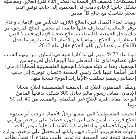
المسكِّناتُ؛ لتخفيفِ آثارِ انسحابِ المخدِّرِ أثناء فترةِ العلاج، ومعاملتِه
بشكلٍ خاص؛ لإعادةِ دمجِه في المجتمع، إلى جانب توفيرِ أغذيةٍ
صحيةٍ تتناسبُ مع حالةِ كلِّ مدمن.
ونتيجة لعدمُ اكتمال فترة العلاجِ اللازمة للتخلّصِ من الإدمان، وعدمُ
توفُّرِ الأساليبِ المتعارف عليها عالمياً، لم تتحقق النتائجَ المرجوة من
ذلك داخلَ الجمعيةِ الفلسطينيةِ لعلاجِ ضحايا الإدمان، فنسبةُ الذين
استفادوا من العلاجِ، وتوقفوا عن الإدمان 54 مدمنا وهو ما يعدل
(18%) من عددِ الذين تلقوا العلاجَ خلال عام 2012.
فيما عاد 72 % منهم إلى ما كانوا عليه في السابق، من بينهم الشاب
«أبو عصام» الذي عاد للتعاطي منذُ اليومِ الأول لخروجِه من
الجمعية، وهذا ما تثبتُه سجلاتُ الجمعيةِ الفلسطينية لضحايا الإدمان؛
التي أطلَعنا عليها نائبُ رئيسِ الجمعية «غسان عوض» إلى جانب
إحصائيةٍ رسميةٍ تسلمت «الإمارات اليوم» نسخةً منها.
ويتلقّى المدمنون العلاجَ في الجمعية الفلسطينية لعلاجِ ضحايا
الإدمان؛ مقابل رسومٍ ماليةٍ تعادل 300 شيكل، يدفعُها المدمنُ
الواحد؛ مقابلَ فترة العلاجِ غيرِ المكتملةِ، والممتدة من 40 إلى 50
يوما.
الجمعية الفلسطينيةُ التي أسسها رجلُ الأعمال «رجب أبو سيدو»
لعلاج قريبٍ له أدمنَ على الترمادول، حصلتْ على ترخيصِ وزارتي
الشؤون الاجتماعيةِ والداخلية، كما تكفّلتْ الداخليةُ بتوفيرِ ثلاثِ
وجباتِ طعام يومياً للنزلاء فيها، ولكنها لم تحصلْ على ترخيص وزارةِ
الصحة؛ نتيجة عجزِ الجمعيةِ عن توفير طبيبٍ متفرّغ، إذ تعملُ بطاقمٍ