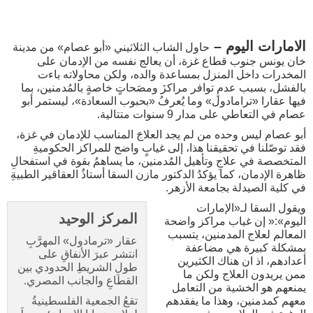
الامارات اليوم –
حاول الشاب الثلاثيني «أبو عصام» من مدينة
خان يونس جنوب قطاع غزة، أن يعالج نفسه من الإدمان على
المخدرات داخل المنزل بمساعدة والده، ولكن محاولاته باءت
بالفشل، بسبب عدمِ توافر مراكزَ ومصَحاتٍ خاصةٍ بالمُدمنين، بما
فيها عقارا «ترامادول» وما يُعرفُ «بحبوب السعادة»، ليستمر أبو
عصام في التعاطي على مدار 9 سنوات متتالية.
أبو عصام ليس وحده من لم يجد العلاجَ المناسب للإدمان في غزة،
فقد توصّلنا في تحقيقنا هذا، إلى غيابٍ واضح للمراكز الحكوميةِ
المتخصصة في علاجِ وتأهيل المُدمنين، ما يساهمُ بقوة في استفحالِ
ظاهرة الإدمان، كما يؤكدُ الدكتور مازن السقا أستاذُ العقاقير الطبيةِ
في كلية الصيدلة بجامعة الأزهر.
ويقول السقا لـ«الإمارات
المركز الوحيد
اليوم»:« إن غياب مراكز واضحة
المعالم لعلاج المدمنين، يتسبب
عقار «ترمادول» المهرَّبِ
بمشكلة كبيرة هي مضاعفة
انتشر عبرَ الأنفاقِ على
أعدادهم، اذ ان هناك الكثيرين
طولِ الشريطِ الحدودي بين
ممن يريدون العلاج ولكن ما
القطاعِ والجانب المصري
.
يمنعهم هو الخشية من التعامل
معهم كمدمنين، وهذا ما يفقدهم
تقعُ الجمعية الفلسطينيةُ