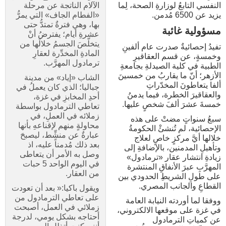
النفسي التابعُ لوزارةِ الصحة، لِما
الآلام الناتجة عن مرحلة
يزيد عن 6500 مُدمن.
«الفطام الجاف» التي يمرُّ
بها، وهي فترةٌ تمتدُّ حتى
مسؤولية غائبة
عشرةِ أيام؛ يفترضُ أنْ
يتخلّصَ الجسمُ خلالَها من
تفيدُ إحصائيةٌ صدرت عام ألفينِ
المادةِ المخدِّرة لعقارِ
وخمسةٍ، عن قسم العقاقيرِ
ترمادول المهرَّب.
الطبية في كلية الصيدلةِ بجامعةِ
الأزهر؛ أنّ ما يقاربُ من خمسينَ
الشاب «إياد» من مدينة
ألفا يتعاطونَ المخدّراتِ
جباليا؛ الذي كان يعملُ في
والعقاقيرَ الخطرة، فيما يدمنُ
أحدِ المخابزِ في غزة،
خمسةَ عشرَ ألفَ شخصٍ عليها.
تعاطي الترمادول بواسطة
زملائه في العملِ، في
سبعُ سنواتٍ مضتْ على هذه
محاولةٍ منهم لإقناعهِ بأنها
الإحصائية، لم تُنشئْ الحكومةُ
عبارةٌ عن منشِّط، ليصبحَ
خلالها أيَّ مركزٍ خاصٍ لعلاج
بعد ذلك مُدمناً عليه، اذ
وتأهيلِ المدمنين، بالإضافةِ إلى
وصل به الأمر أن يتعاطى
زيادةِ انتشار عقار «ترمادول»
في اليوم الواحد 5 حبات
المهرَّبِ عبرَ الأنفاقِ المنتشرة
من العقار.
على طولِ الشريطِ الحدودي بين
القطاعِ والجانب المصري.
ويقول باكيا:« بعد أن تعودت
على تعاطي الترمادول من
ووفقا لما أوردته النيابة العامة
زملائي في العمل، أصبحت
في غزة على موقعها الالكتروني،
أحتاجه بشكل يومي، لدرجة
عن كمياتِ الترمادول