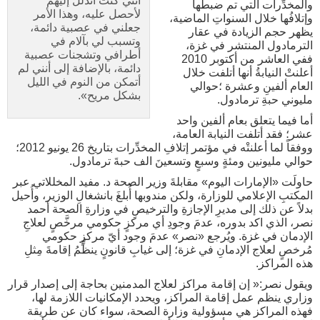
أنني كنت أتذلل إليهم
والمخدِّرات التي تم ضبطُها
لأحصل عليه، وهذا الأمر
وإتلافُها خلال السنواتِ الماضية،
جعلني في عصبية دائمة،
يظهر حجم الزيادة في عقار
وتسبب لي بآلام في
الترمادول المنتشر في غزة،
أطرافي وتشجنات عصبية
ففي العاشر من أكتوبر 2010
دائمة، بالإضافة إلى أنني لم
أعلنتْ النيابةُ أنها أتلفت خلال
أتمكن من النوم في الليل
العام ألفينِ وعشرة ؛حوالي
بشكل مريح».
مليوني حبةِ ترمادول.
أما فيما يتعلق بعام ألفين واحد
عشر؛ فقد أتلفت النيابة العامة،
ووفقاً لما أعلنتْه في مؤتمر إتلافِ المخدِّرات بتاريخ 26 يونيو 2012؛
حوالي مليونين ومئةٍ وسبعٍ وتسعينَ الف حبةَ ترمادول.
حاولَت «الإمارات اليوم» مقابلةَ وزير الصحة د. مفيد المخللاتي عبر
المكتبِ الإعلامي للوزارة، ولكن مندوبها أُبلغَ بانشغالِ الوزير، وأُحيل
بدلاً عن ذلك إلى مديرِ الإجازةِ والترخيصِ في وزارةِ الصحة أحمد
نصر، الذي اكد بدوره، عدمَ وجودِ أي مركزٍ حكومي مرخَّصٍ لعلاجِ
الإدمان في غزة. ويُرجع «نصر» عدمَ وجود أيّ مركزٍ حكومي
مُرخصٍ لعلاج الإدمانِ في غزة؛ إلى غيابِ قانونٍ ينظِّمُ إقامةَ مِثلِ
هذه المراكز.
ويقول نصر:« إن إقامة مراكز لعلاج المدمنين بحاجة إلى إصدار قرار
وزاري ينظم عمل إقامة المراكز، ويحدد الإمكانيات اللازمة لها،
فهذه المراكز هي مسؤولية وزارة الصحة، سواء كان عن طريقة