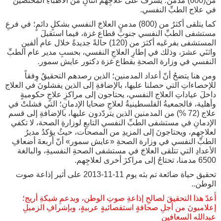
من(600) مُدمن؛ يشرفُ على علاجِهم اثنانِ من الأطباءِ المختصينَ
في علاج الطبِّ النفسي.
كما يتلقى أكثرُ من (800) مدمنٍ العلاجَ النفسي بشكلٍ دائمٍ؛ في فرعِ
مستشفى الطبِّ النفسي جنوبَ قطاع غزة، فيما استقبلَ
المستشفى بفرعَيه أكثرَ من (120) حالةً جديدةً خلال عام ألفينِ
واثنَي عشرَ، وذلك في إطارِ العلاجِ النفسي، بحسبِ مدير عام الطبِّ
النفسي في وزارة الصحةِ بقطاع غزة دكتور عايش سمور.
ومن هنا يتضحُ أنّ أعداد المدمنين؛ الذين رصدهم التحقيقُ وِفقاً
للإحصاءاتِ التي حصلنا عليها، بالإضافةِ إلى الذين يفشلونَ في العلاج
داخلَ عياداتِ العلاج النفسي، يحتاجون إلى مراكزِ علاجٍ حكوميةٍ
وأهلية، فالجمعيةُ الفلسطينيةُ لعلاجِ ضحايا الإدمانِ؛ التي فشلتْ في
علاج (72 %) من المدمنين الذين يتردّدون عليها، بالإضافةِ إلى قسم
الإدمانِ في مستشفى الطبِّ النفسي التابعِ لوزارةِ الصحة، لا تكفي
لعلاجِهم، ويحتاجونَ إلى المزيدِ من المصحات، حيثُ يؤكدُ مديرُ
الطبِّ النفسي في وزارة الصحةِ «عايش سمور» أنّ أربعةَ أضعافِ
الأعدادِ التي تتلقى العلاجَ في مستشفى الصحةِ النفسيةِ، والبالغة
6500 مدمنا، تحتاجُ إلى مراكزَ أخرى لعلاجِهم.
تحقيق حياة ضائعة تم بثه يوم 11-11-2013 على أثير إذاعة صوت
الوطن..
أَعدّ هذا التحقيقَ لصالحِ إذاعةِ صوتِ الوطن، وبدعمِ شبكةِ أريج؛
إعلاميونَ من أجلِ صحافةٍ استقصائيةٍ عربيةٍ، وبإشرافِ الزميلِ
عبدالله السعافين