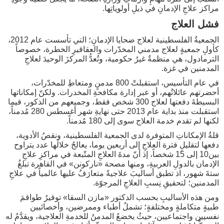
مراكز علاجِ الإدمانِ في ذيلِ أولوياتِها.
فشل العلاج
الجمعيةُ الفلسطينية لعلاج ضحايا الإدمانِ؛ التي تأسست عام 2012،
كأولِ جمعيةٍ لعلاج مدمني المخدّرات والعقاقيرِ الخطرة، خصوصاً
الترمادول، هي منظمةٌ غيرُ حكومية، وتُعدُّ المركزَ الوحيدَ لعلاجِ
المدمنين في غزة.
في عام التأسيس، استقبلتْ 800 مدمنٍ ومتعاطِ للمخدّرات،
أحضرتهم عائلاتُهم، أو عبر إدارة مكافحةِ المخدرات. ولكنّ إمكاناتها
البسيطةَ دفعتها لعلاج 300 شخص فقط، وجميعهم من الذكور، فيما
استقبلت منذ بداية عام 2013 حتى نهايةِ شهر أغسطس 280 مُدمناً،
لكنها لم تقدم خدمة العلاج سوى إلى 180 مُدمناً.
قلةُ الإمكاناتِ المتوفرة لدى الجمعية الفلسطينية، ونقصُ الأدوية،
دفعها لتقليلِ فترة العلاجِ إلى أربعين يوما، يعالجُ خلالَها عدد يتراوح
بين10 إلى 15 شخصاً، إذ أنّ مدةَ العلاجِ المتّبعة في مراكزِ علاجِ
الإدمان بالدولِ العربيةِ، ومنها مصحة «ناركونن» في القاهرة تبلغُ
ستةَ شهور، اذ تطبق أساليبَ علاجيةً متعارَفٌ عليها عالمياً في علاجِ
المدمنين؛ لتحقيقِ نِسبِ العلاجِ المرجوّة.
ومن هذه الأساليبِ بحسب الدكتور «مازن السقا» توفيرُ طواقمَ
طبيةٍ متكاملةٍ ومختلفةٍ؛ تشملُ أطباء وممرضين، وأخصائيين
نفسيين واجتماعيين، حيثُ يخضعُ المدمنُ للخدمةِ العلاجية، ويقدَّمُ له