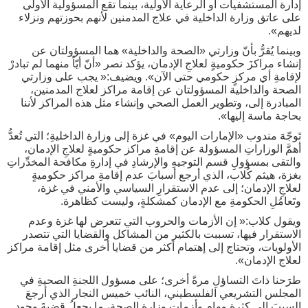
إدارة المستشفيات أو الرعاية الأولية، بينما تقع المسؤولية الأولى
على عاتق وزارة الداخلية في علاج المدمنين لأنهم بحوزتهم ونزلاء
لديهم».
وبينما يُقرُّ بأنّ وزارتي «الصحة والداخلية» هما المسؤولتان عن
إنشاء مراكزَ حكوميةٍ لعلاجِ الإدمان، يؤكد نصر «أنّ أيّاً منهما لم تبادرْ
لإقامةِ أي مركزٍ حكومي حتى الآن». ويضيف:« يجب على وزارتي
الصحة والداخلية المسؤولتان عن إقامة مراكز لعلاج المدمنين،
المبادرة إلى، وتطوير العمل الصحي وإنشاء مثل هذه المراكز لأننا
بحاجة ماسة إليها».
تَوجّهَ مندوب «الإمارات اليوم» في غزة إلى وزارة الداخليةِ؛ التي تُعدُّ
أهمَّ الوزاراتِ المسؤولة عن إقامةِ مراكز حكوميةٍ لعلاجِ الإدمان،
والتقى بمسؤولِ قسم التوجيهِ والإرشادِ في إدارةِ مكافحة المخدِّراتِ
بغزة، هيثم كُلاب، الذي أرجع أسبابَ عدم إقامةِ مراكز حكوميةٍ
لعلاجِ الإدمان؛ إلى عدم الاستقرارِ السياسي والأمني في غزة،
وتَعامُلِ الحكومةِ مع الإدمان كمشكلةٍ، وليست كظاهرة.
ويقول كلاب:« إن الأزمات والحروب التي تتعرض لها غزة وعدم
الاستقرار فيها، تسببت بالكثير من المشاكل والقضايا التي تتصدر
الأولويات، وتحتاج إلى إهتمام أكثر من قضايا أخرى مثل إقامة مراكز
لعلاج الإدمان».
طرَحنا ذاتَ التساؤلِ مرةً أخرى؛ على مسؤول اللجنةِ الصحيةِ في
المجلس التشريعي الفلسطيني، النائب خميس النجار الذي أرجعَ
السببَ إلى كثرة مهامِ وأزماتِ وزارةِ الصحة، ما يجعلُ قضيةَ وجودِ