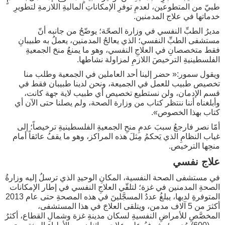
طبيّ من المتطوعين، لعدمِ توفرِ الإمكاناتِ الماليةِ اللازمةِ لتطويرِ
خدماتها في علاج المدمنين.
مديرُ الطبِّ النفسي في وزارة الصحّة؛ يوضّحُ من جانبه أنّ
مستشفى الطبِّ النفسي؛ الذي يعالجُ المدمنين، يعملُ به طبيبانِ
فقط متخصصانِ في العلاجِ النفسي، وهو ما يمنعُ منحَ الجمعيةِ
الفلسطينيةِ الترخيصَ اللازمِ لمزاولة نشاطها.
ويقول سمور:« حضر إلينا أحد العاملين في الجمعية وطلب منا
تخصيص طبيب للعمل في الجميعة، ونحن لدينا طبيبان فقط في
قسم الإدمان، ولن نستطيع تخصيص أي طبيب لاية جهة كانت،
وأبلغناه أننا ننتظر كتاب من وزارة الصحة، ولم يصلنا حتى الآن أي
كتاب بهذا الخصوص».
أمّا نصر فارجعُ سببَ عدمِ منحِ الجمعيةِ الفلسطينيةِ ترخيصاً؛ إلى
غياب النظامِ الذي يَحكمُ مِثلَ هذه المراكز، وهو ما يقفُ عائقاً أمام
منحِها الترخيص.
علاج نفسي
في مستشفى الصحة النفسية، المكانِ الوحيدِ الذي ترسلُ إليه وزارةُ
الصحةِ المدمنين في غزة؛ لتلقّي العلاجِ النفسي في إطار الإمكانات
المتوفرةِ لديها، يبلغُ عددُ المسجَّلينَ في هذه المصحةِ حتى عام 2013
أكثرَ من 5 آلاف مدمن، ويتلقى العلاجَ في هذا المستشفى،
المخصَّصِ للأمراضِ النفسيةِ لسكان مدينةِ غزة وشمالِ القطاع، أكثرُ