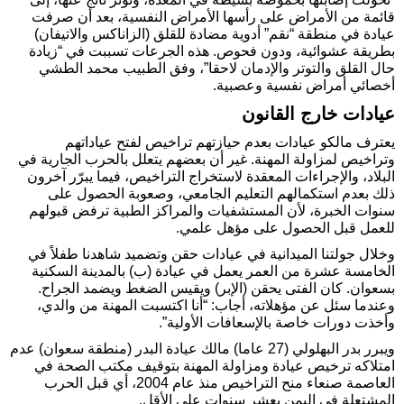
قائمة من الأمراض على رأسها الأمراض النفسية، بعد أن صرفت
عيادة في منطقة “نقم” أدوية مضادة للقلق (الزاناكس والاتيفان)
بطريقة عشوائية، ودون فحوص. هذه الجرعات تسببت في “زيادة
حال القلق والتوتر والإدمان لاحقا”، وفق الطبيب محمد الطشي
أخصائي أمراض نفسية وعصبية.
عيادات خارج القانون
يعترف مالكو عيادات بعدم حيازتهم تراخيص لفتح عياداتهم
وتراخيص لمزاولة المهنة. غير أن بعضهم يتعلل بالحرب الجارية في
البلاد، والإجراءات المعقدة لاستخراج التراخيص، فيما يبرّر آخرون
ذلك بعدم استكمالهم التعليم الجامعي، وصعوبة الحصول على
سنوات الخبرة، لأن المستشفيات والمراكز الطبية ترفض قبولهم
للعمل قبل الحصول على مؤهل علمي.
وخلال جولتنا الميدانية في عيادات حقن وتضميد شاهدنا طفلاً في
الخامسة عشرة من العمر يعمل في عيادة (ب) بالمدينة السكنية
بسعوان. كان الفتى يحقن (الإبر) ويقيس الضغط ويضمد الجراح.
وعندما سئل عن مؤهلاته، أجاب: “أنا اكتسبت المهنة من والدي،
وأخذت دورات خاصة بالإسعافات الأولية”.
ويبرر بدر البهلولي (27 عاما) مالك عيادة البدر (منطقة سعوان) عدم
امتلاكه ترخيص عيادة ومزاولة المهنة بتوقيف مكتب الصحة في
العاصمة صنعاء منح التراخيص منذ عام 2004، أي قبل الحرب
المشتعلة في اليمن بعشر سنوات على الأقل.