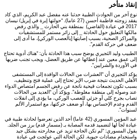
إنقاذ متأخر
نوع آخر من الحوادث الطبية حدثنا عنه مفضل عبد الكريم، الذي كاد
يفقد زوجته فاطمة أحسن (27 عاما). “حولتها إبرة في إبريل/ نيسان
2017 في عيادة (القاضي) بمنطقة بني الحارث _ والذي رفض
مالكها التعليق حول الحادثة _ إلى زائر مستمر للمستشفيات
والمراكز الصحية، بسبب إصابتها [بالعصب الوركي]، ما أدى إلى
ضعف في حركة القدم”.
الطبيب وليد الثجيري يوضح سبب هذا الحادثة بأن: “هناك أدوية تحتاج
إلى عمق معين عند إعطائها عن طريق العضل، ويجب تجنب ضربها
في الأوردة والشرايين”.
يؤكد الثجيري أن “العشرات من الحالات الوافدة إلى المستشفى
الأهلي الحديث نتيجة ضرب الإبر تحتاج إلى عملية فتح وتنظيف،
بسبب تكون تجمعات قيحية ناتجة عن رفض الجسم امتصاص الدواء
عند وصوله إلى منطقة مغلوطة”. ويؤكد أن “العديد من الحالات
تصاب بجرح كلي أو جزئي للعصب الوركي، ما يؤدي إلى انفلات
القدم وعدم الإحساس بها، أو ضعف حركتها، مع استمرار الألم
لسنوات”.
عبد المؤمن المسوري (42 عاما) أحد الذين تعرضوا لحادثة طبية في
عيادة لجأ لها لتضميد قدمه المصابة بـ (مسمار قدم) برز من الجلد.
يقول المسوري: “لم تكن الحاجة تزيد عن مجارحته بشكل جيد
واستخدام مضادات حيوية. لكن الحالة التي عولجت في عيادة