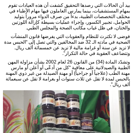
بيد أن الحالات التي رصدها التحقيق كشفت أن هذه العيادات تقوم
بمهام المستشفيات، بينما يمارس العاملون فيها مهام الأطباء في
مختلف التخصصات الطبية، بدءاً من صرف الدواء مروراً بتوليد
الحوامل، تجبير الكسور، وإجراء عمليات بسيطة كإزالة اللوزتين
والختان، في ظل غياب مكاتب الصحة والمجلس الطبي.
فوضى لا تكترث للنظام والعقوبات التي يفرضها قانون المنشآت
الصحية في مادته الـ 32 ضد المخالفين والتي تصل إلى “الحبس مدة
لا تزيد عن سنة أو غرامة مالية لا تزيد عن خمسمائة ألف ريال.
وتتضاعف العقوبة في حالة التكرار”.
وتشدّد المادة (34) من القانون 26 لعام 2002 بشأن مزاولة المهن
الطبية والصيدلانية على معاقبة “كل من أدعّى أو أعلن أو مارس
مهنة الطب (علاجياً أو جراحياً) أو مهنة الصيدلة من غير ذوي المهنة
بالحبس لمدة لا تقل عن ثلاث سنوات أو بغرامة لا تقل عن سبعمائة
ألف ريال”.