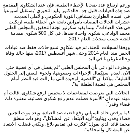
ورغم ارتفاع عدد ضحايا الأخطاء الطبية، فإن عدد الشكاوى المقدمة
ضد هذه العيادات قليل جداً. فالدكتور وليد الثجيري “يستقبل أسبوعياً
في أقسام الطوارئ بمشافي الثورة الحكومي والأهلي الحديث،
عشرات الحالات المصابة بأمراض ناتجة عن أخطاء طبية، ارتكبت
في هذه العيادات”، بينما يقيد سكرتير لجنة التحقيق بالمجلس الطبي
محمد الوادعي، شكوى واحدة ضدها، في كل 500 شكوى مقدمة
للجنة حسب سجلات العام 2017.
ووفقا لسجلات اللجنة، تم قيد شكاوى تسع حالات فقط ضد عيادات
الحقن منذ العام 2014 وحتى شهر أغسطس 2017، بينها حالتا وفاة
وحالة غرغرينا في اليد.
ويعترف الوادعي بأن المجلس الطبي “لم يفصل في أي قضية حتى
الآن، لعدم استكمال الإجراءات وصعوبتها، ولجوء البعض إلى الحلول
القبلية”، مؤكداً أن “القضية الوحيدة التي ما زالت قيد النظر أمام
المجلس هي قضية الطفلة آية”.
الحالات التي تعرضت لمضاعفات لا تتحمس لرفع شكاوى، قالت أم
مهند عبده إن “الأسرة فضلت عدم رفع شكوى قضائية، معتبرة ذلك
قضاء وقدر”.
كما يرفض خالد السياني رفع قضية ضد العيادة، ويعد موت الجنين
قضاء وقدر. ويتابع: “أريد الابتعاد عن المشاكل”، وهو ذات منطق
محمد قائد الذي يقول: “فكرت في تقديم بلاغ، ولكني فضلت الابتعاد
عن المشاكل والمحاكم”.