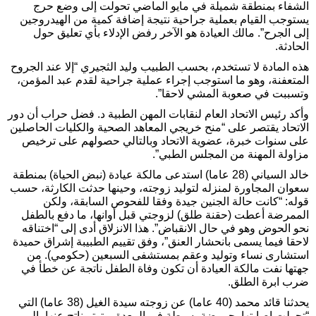
الشفاء بمنطقة شميلة في مايو الماضي تحولت إلى وضع حرج
يستوجب القيام بعملية جراحية نتيجة إضافة كمية من الهيدروجين
إلى الجرح”. مالك العيادة هو الآخر رفض الإدلاء بأي تعليق حول
الحادثة.
هذه المادة لا تستخدم، بحسب الطبيب وليد الثجيري “إلا عند الجروح
المتعفنة، وهو ما استوجب إجراء عملية جراحية لقدم عبد المؤمن،
وتسببت في صعوبة المشي لاحقا”.
وأكد رئيس الاتحاد العام لنقابات المهن الطبية د. فضل حراب أن دور
الاتحاد يقتصر على “منح خريجي المعاهد الصحية والكليات الحاصلين
على سنوات خبرة، عضوية الاتحاد وبالتالي حصولهم على ترخيص
مزاولة المهنة من المجلس الطبي”.
خالد السياني (28 عاما) استدعى مالكة عيادة (نبض الحياة) بمنطقة
سعوان المجاورة لمنزله لتوليد زوجته، وحينها حدثت الكارثة، حسب
قوله: “كانت حالة الجنين جيدة وفقا للفحوص السابقة، ولكن
الممرضة أعطت (حقنة طلق) لزوجتي قبل أوانها، ما دفع بالطفل
نحو الحوض وهو في حال الانقباض”. هذا الانزلاق أدى إلى “اختناقه
لاحقا فيما يسمى بانحشار العنق”، وفق تقييم الطبيبة إشراق حميدة
استشارى نساء وتوليد وعقم بمستشفى السبعين (حكومي). من
جهتها نفت مالكة العيادة أن تكون وفاة الطفل ناتجة عن خطأ في
ضرب ابرة الطلق.
يحدثنا قائد محمد (40 عاما) عن زوجته سيدة الغيل (38 عاما) التي
“تحولت إصابتها بحموضة بسيطة في المعدة، وتوتر ناتج عنها، إلى