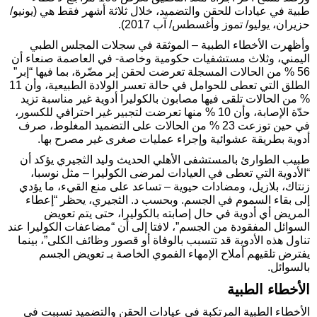
طبية في عيادات للحقن والتضميد، خلال ثلاثة أشهر فقط هي (يونيو/
حزيران، يوليو/ تموز وأغسطس/ آب 2017).
وأظهرت الأخطاء الطبية – الموثقة في سجلات المجلس الطبي
اليمني، وثلاث مستشفيات حكومية وخاصة- في العاصمة صنعاء أن
56 % من الحالات المسجلة تعرضت لحقن إبر مضّرة، بما فيها “إبر”
الطلق التي تعطى للحوامل في حالة تعسر الولادة الطبيعية، وأن 11
% من الحالات تلقى فيها مصابون بالكوليرا أدوية غير مناسبة تزيد
حدّة الإصابة، وأن 10 % منها تعرضت لتجبير غير احترافي للكسور،
في حين توزعت 23 % من الحالات على التضميد المغلوط، صرف
أدوية بطريقة عشوائية وإجراء عمليات صغرى غير مصرح بها.
طبيب الطوارئ بالمستشفى الأهلي الحديث وليد الثجيري يؤكد أن
“الأدوية التي تعطى في العيادات لمرضى الكوليرا – مثل نوسبا،
زنتاك، بلازيل، ومضادات حيوية – تساعد على منع القيء، ما يؤدي
إلى بقاء السموم في الجسم. وبحسب د. الثجيري، يحظر “إعطاء
المريض أي أدوية في حال إصابته بالكوليرا، حتى يتم تعويض
السوائل المفقودة من الجسم”، لافتا إلى أن “مضاعفات الكوليرا عند
تناول هذه الأدوية قد تتسبب بالوفاة أو قصور وظائف الكلى”، بينما
يفترض تلقيهم أملاح الإمهاء الفموي الخاصة بـ تعويض الجسم
بالسوائل.
الأخطاء الطبية
الأخطاء الطبية المرتكبة في عيادات الحقن والتضميد تسببت في