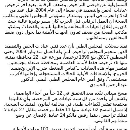
المسؤولية عن فوضى التراخيص وضعف الرقابة، يعود آخر ترخيص
عيادات الحقن والتضميد في صنعاء إلى عام 2004، قبل عقد من
اندلاع الحرب في اليمن. ويستذكر مسؤولي المجلس الطبي ومكاتب
الصحة ان العمل الرقابي قبل الحرب كان يسير بوتيرة عالية حيث
كان يتم إغلاق العيادات المخالفة وإحالتها للنيابة والقضاء”، وتشكو
مكاتب الصحة من ضعف تعاون الجهات الأمنية بما يحول دون ضبط
المخالفين ومساءلتهم.
تفيد سجلات المجلس الطبي بأن عدد فنيي عيادات الحقن والتضميد
الذين منحهم المجلس تراخيص لمزاولة العمل منذ يناير 2009 وحتى
أغسطس 2017، بلغ 1399 ترخيصاً، موزعة على 22 محافظة يمنية،
منها 76 ترخيصاً فقط لأمانة العاصمة ومحافظة صنعاء مجتمعتين.
تقتصر مهام هذه العيادات بـ”قياس الضغط، ضرب الإبر، وتضميد
الجروح، والإسعافات الأولية للحالات المستعجلة، وإحالتها لأقرب
مستشفى”، وفق أمين عام المجلس الطبي اليمني الدكتور
عبدالرحمن الحمادي.
مسح ميداني نفّذه معد التحقيق في 12 حياً من أحياء العاصمة،
يكشف أن واحدة من كل ستة عيادات هي المرخصة، وأن غالبيتها
مجتمعة تفتقر لكفاءات طبية، في مخالفة لقانون المنشآت الصحية.
إذ شمل المسح 62 عيادة، منها 11 فقط مرخصة، مقابل 27 عيادة لا
تمتلك تراخيص، بينما رفض مالكو 24 عيادة الإفصاح عن وضع
منشآتهم القانوني.
ورصد مسح آخر أجراه معد التحقيق تعرض 100 مراجع لأخطاء