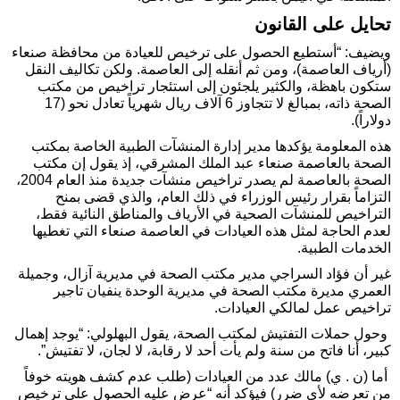
تحايل على القانون
ويضيف: “أستطيع الحصول على ترخيص للعيادة من محافظة صنعاء
(أرياف العاصمة)، ومن ثم أنقله إلى العاصمة. ولكن تكاليف النقل
ستكون باهظة، والكثير يلجئون إلى استئجار تراخيص من مكتب
الصحة ذاته، بمبالغ لا تتجاوز 6 آلاف ريال شهرياً تعادل نحو (17
دولاراً).
هذه المعلومة يؤكدها مدير إدارة المنشآت الطبية الخاصة بمكتب
الصحة بالعاصمة صنعاء عبد الملك المشرقي، إذ يقول إن مكتب
الصحة بالعاصمة لم يصدر تراخيص منشآت جديدة منذ العام 2004،
التزاماً بقرار رئيس الوزراء في ذلك العام، والذي قضى بمنح
التراخيص للمنشآت الصحية في الأرياف والمناطق النائية فقط،
لعدم الحاجة لمثل هذه العيادات في العاصمة صنعاء التي تغطيها
الخدمات الطبية.
غير أن فؤاد السراجي مدير مكتب الصحة في مديرية آزال، وجميلة
العمري مديرة مكتب الصحة في مديرية الوحدة ينفيان تاجير
تراخيص عمل لمالكي العيادات.
وحول حملات التفتيش لمكتب الصحة، يقول البهلولي: “يوجد إهمال
كبير، أنا فاتح من سنة ولم يأت أحد لا رقابة، لا لجان، لا تفتيش”.
أما (ن . ي) مالك عدد من العيادات (طلب عدم كشف هويته خوفاً
من تعرضه لأي ضرر) فيؤكد أنه “عرض عليه الحصول على ترخيص