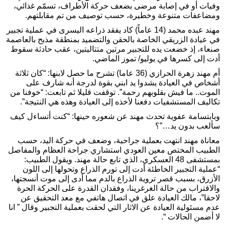
وفيات أو في إصابة مرضى بضعف حركة الأطراف، تسمّم غذائي،
ومضاعفات متنوعة وخطيرة، حسب توصيف من تم مقابلتهم.
مهند عبده محمد (14 عاماً) كاد يفقد ذراعه اليسرى في عملية تجبير
في عيادة الزريقي الخاصة بالحقن والتضميد بمنطقة مذبح بالعاصمة
صنعاء، إذ خضعت يده للتجبير مرتين متتاليتين، عقب حادثة سقوط
أدت إلى كسرها في يوليو/ تموز الماضي.
أم مهند زهرة الحرازي (36 عاما) تشرح ما حصل لابنها: “كان ثلاثة
أشخاص في العيادة يشدوا يد ابني بقوة لدرجة أنه شارف على
الموت.. ما فيش بقلوبهم رحمة”. توقفت قليلا ثم تابعت: “خوفنا من
تكاليف المستشفيات دفعنا لأخذه إلى العيادة وهذه هي النتيجة”.
وبابتسامة عفوية تحدث مهند عن شعوره حينها: “كنت أتساءل كيف
سألعب بدون يد…”؟
معاناة مهند انتهت بعملية جراحية، وضعف في حركة اليد، حسب
الطبيب المختص معين العودي استشاري جراحة العظام والمفاصل
بمستشفى 48 العسكري، الذي تابع حالة مهند. ويقول الطبيب:
“عملية التجبير الخاطئة أدت إلى تورم الذراع وتحولها إلى اللون
الأزرق، بسبب قصر تروية الذراع بالدم مما أدى إلى موت أنسجتها،
والاقتراب من حالة الغرغرينا، وفقدان القدرة على الحركة الحرة
لاحقا”، مالك العيادة علق في اتصال هاتفي مع معد التحقيق عن
عدم مسئولية العيادة عن الاثار التي لحقت بعملية التجبير وقال ” انا
لا أضمن الحالات “.