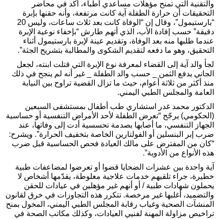
والتقنية التي تمنح مؤهلات مساعدي أطباء، أكد في محاضر
التحقيقات أن حرارة الطفلة آية كانت مرتفعة، وأنه حقنها بإبرة
“بارستيمول”، وقال إن “الوفاة كانت بعد ثلاث ساعات، وليس 20
دقيقة” حسب إفادة الأب، الذي أتهم طارش “بإخفاء نوعية الإبرة
عندما طلبها منه بعد الوفاة، وتقديم عينة لإبرة بارستيمول أثناء
التحقيق، وهو ما دفعه لتقديم الشكوى والمطالبة بتشريح الجثة”.
لجأ والد آية إلى القضاء لمعرفة نوع الإبرة التي قتلت ابنته، لجعل
الجاني يدفع الثمن _ حسب والد الطفلة _ غير أنه لم ينجح في ذلك
منذ أكثر من ثلاثة أعوام، حيث ما تزال القضية تراوح بين النيابة
العامة والمجلس الطبي اليمني.
الدكتور محمد غدر استشاري طب أطفال بمستشفى السبعين
(الحكومي) يرجّح “تعرض الطفلة لأحد الأمراض التنفسية أو حساسية
الجهاز التنفسي، ما أصابها بصدمة تحسسية أدت إلى وفاتها، عند
ضرب إبر البنسلين أو الفولتارين الخاصة بتخفيف الحرارة”. ويشرح:
“كان من المفترض على مالك العيادة فحص الحساسية قبل ضرب
هذه الأنواع من الأدوية”.
آية واحدة بين عشرات الضحايا قضوا أو تعرضوا لمضاعفات طبية
خطيرة، جراء تلقيهم خدمات علاجية مغلوطة، يقدّمها أشخاص لا
يحملون شهادات طبية / أو أنهم غير مؤهلين في عيادات للحقن
والتضميد، أغلبها غير مرخصة. تتكرر هذه التجاوزات في خرق لقانون
المنشآت الصحية وغياب رقابة المجلس الطبي اليمني، المخول بمنح
تراخيص مزاولة المهنة لفنيي العيادات، وكذلك مكاتب الصحة في