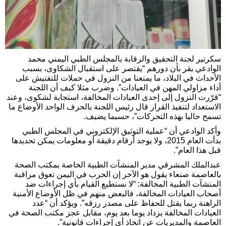
سكرتير لجنة التحقيق والرقابة بالمجلس الطبي اليمني محمد
الوادعي يقر بأن دورهم “يقتصر على استقبال الشكاوى، بسبب
الأحداث في البلاد، ما يمنعنا من النزول في حملات للتفتيش على
أداء مزاولي المهن في العيادات”. وضرب مثلا كيف أن اللجنة
“قرّرت النزول إلى إحدى العيادات المخالفة، استجابة لشكوى، وعند
الاستعداد لتنفيذ القرار قال رئيس اللجنة بالحرف الواحد الأوضاع ما
تسمح حاليا بهذه التحركات”، حسبما يضيف.
وأكد الوادعي أن “عملية التوثيق الإلكتروني في المجلس الطبي
بدأت العام 2015، ولا يوجد أرقام دقيقة أو معلومات يمكن تحديدها
قبل هذا العام”.
عبدالملك المشرقي مدير المنشآت الطبية الخاصة بمكتب الصحة
بالعاصمة صنعاء يقول هو الآخر إن الحرب في اليمن تعوق مراقبة
المنشآت الطبية المخالفة: “لا نستطيع القيام بأي إجراءات ضد
أصحاب العيادات المخالفة، فالبعض منهم في ظل الأوضاع الأمنية
الراهنة ربما يقتل للحفاظ على مصدر رزقه”. ويؤكد أن “عدد
العيادات المخالفة يزداد يوما بعد يوم، مقابل عجز مكتب الصحة في
العاصمة والمديريات عن اتخاذ أي إجراءات قانونية”.