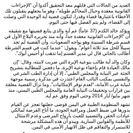
العديد من الحالات التي قابلهم معد التحقيق أكدوا أن “الإجراءات
القانونية معقدة وحبال المحاكم طويلة”، وهو ما يجعلهم يتقبلون تلك
الأخطاء باعتبارها قضاء وقدرا، لتكون قضية آية الوحيدة التي وصلت
إلى القضاء، ولم يتم الفصل فيها حتى اليوم.
ويؤكد خالد الكدم (37 عاماً) عم آية والذي يتابع قضيتها مع شقيقه
أن “الإجراءات القانونية معقدة جداً، وأنه منذ تحريره البلاغ الأول في
قسم شرطة السنينة وهو يواجه الصعوبات، وأن القضية لم تجد
سبيلاً للحل منذ ثلاثة أعوام”. ويقول: “عندما كنت في قسم الشرطة
أطالب بالجاني قال لي مدير القسم إما تذهب أو أحبس أبوك”.
وكان والد آية طالب بنوعية الإبرة التي ضربت لابنته، وقال: “إن
مالك العيادة قام بإخفاء نوعية الإبرة، ما دفعني للمطالبة بتشريح
الجثة عبر النيابة والمجلس الطبي”، إلا أن إدارة الطب الشرعي
والنفسي بمكتب النائب العام اعتذرت في مذكرة رسمية موجهة
لنيابة غرب الأمانة، “لعدم توفر الإمكانيات”. وما تزال القضية معلقة
بين قرارات وتحقيقات النيابة العامة والمجلس الطبي اليمني، منذ
شهر مايو/ آيار 2014 وحتى اليوم وفق عم آية.
تشهد المنظومة الطبية في اليمن فوضى جعلتها تعجز عن القيام
بدورها في ضبط العمل ومراقبة الجودة، ما أتاح الفرصة لمالكي
عيادات الحقن والتضميد للعبث بأرواح المرضى وعدم الامتثال
للأنظمة والقوانين السارية. ويبدو أن هذه المشكلة مرشحة
للاستمرار والتفاقم في ظل الانهيار الأمني في اليمن.