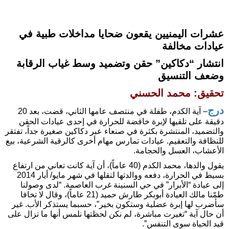
عشرات اليمنيين يقعون ضحايا مداخلات طبية في
عيادات مخالفة
انتشار “دكاكين” حقن وتضميد وسط غياب الرقابة
وضعف التنسيق
تحقيق: محمد الحسني
درج
– آية الكدم، طفلة في منتصف عامها الثاني، قضت، بعد 20
دقيقة على تلقيها لإبرة خافضة للحرارة في إحدى عيادات الحقن
والتضميد، المنتشرة بكثرة في صنعاء عبر دكاكين صغيرة جداً، تفتقر
للنظافة والتعقيم. عيادات تمارس مهام أخرى كالرقية الشرعية، بيع
الأعشاب، العسل والحجامة.
يقول والدها، محمد الكدم (40 عاماً)، أن آية كانت تعاني من ارتفاع
بسيط في الحرارة، دفعه ووالدتها لنقلها في شهر مايو/ أيار 2014
إلى عيادة “الأبرار” في حي السنينة غرب العاصمة. “لدى وصولنا
طمّنا مالك العيادة أبوبكر طارش حميد (21 عاماً)، وقال لا تخافا
سأضرب لها إبرة عضلية وستكون بخير”، حسبما يستذكر الأب. غير
أن حال آية “تغيرت مباشرة، لم نكن لحظتها نلمس أنها ما تزال على
قيد الحياة سوى التنفس”.