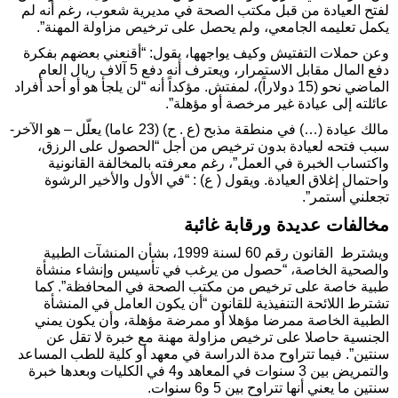
لفتح العيادة من قبل مكتب الصحة في مديرية شعوب، رغم أنه لم
يكمل تعليمه الجامعي، ولم يحصل على ترخيص مزاولة المهنة”.
وعن حملات التفتيش وكيف يواجهها، يقول: “أقنعني بعضهم بفكرة
دفع المال مقابل الاستمرار، ويعترف أنه دفع 5 آلاف ريال العام
الماضي نحو (15 دولاراً)، لمفتش. مؤكداً أنه “لن يلجأ هو أو أحد أفراد
عائلته إلى عيادة غير مرخصة أو مؤهلة”.
مالك عيادة (…) في منطقة مذبح (ع . ح) (23 عاما) يعلّل – هو الآخر-
سبب فتحه لعيادة بدون ترخيص من أجل “الحصول على الرزق،
واكتساب الخبرة في العمل”، رغم معرفته بالمخالفة القانونية
واحتمال إغلاق العيادة. ويقول ( ع) : “في الأول والأخير الرشوة
تجعلني أستمر”.
مخالفات عديدة ورقابة غائبة
ويشترط القانون رقم 60 لسنة 1999، بشأن المنشآت الطبية
والصحية الخاصة، “حصول من يرغب في تأسيس وإنشاء منشأة
طبية خاصة على ترخيص من مكتب الصحة في المحافظة”. كما
تشترط اللائحة التنفيذية للقانون “أن يكون العامل في المنشأة
الطبية الخاصة ممرضا مؤهلا أو ممرضة مؤهلة، وأن يكون يمني
الجنسية حاصلا على ترخيص مزاولة مهنة مع خبرة لا تقل عن
سنتين”. فيما تتراوح مدة الدراسة في معهد أو كلية للطب المساعد
والتمريض بين 3 سنوات في المعاهد و4 في الكليات وبعدها خبرة
سنتين ما يعني أنها تتراوح بين 5 و6 سنوات.