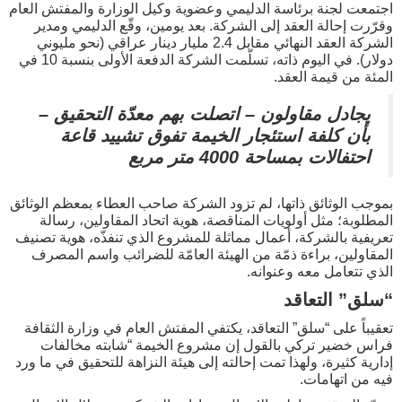
اجتمعت لجنة برئاسة الدليمي وعضوية وكيل الوزارة والمفتش العام
وقرّرت إحالة العقد إلى الشركة. بعد يومين، وقّع الدليمي ومدير
الشركة العقد النهائي مقابل 2.4 مليار دينار عراقي (نحو مليوني
دولار). في اليوم ذاته، تسلّمت الشركة الدفعة الأولى بنسبة 10 في
المئة من قيمة العقد.
يجادل مقاولون – اتصلت بهم معدّة التحقيق –
بأن كلفة استئجار الخيمة تفوق تشييد قاعة
احتفالات بمساحة 4000 متر مربع
بموجب الوثائق ذاتها، لم تزود الشركة صاحب العطاء بمعظم الوثائق
المطلوبة؛ مثل أولويات المناقصة، هوية اتحاد المقاولين، رسالة
تعريفية بالشركة، أعمال مماثلة للمشروع الذي تنفذّه، هوية تصنيف
المقاولين، براءة ذمّة من الهيئة العامّة للضرائب واسم المصرف
الذي تتعامل معه وعنوانه.
“سلق” التعاقد
تعقيباً على “سلق” التعاقد، يكتفي المفتش العام في وزارة الثقافة
فراس خضير تركي بالقول إن مشروع الخيمة “شابته مخالفات
إدارية كثيرة، ولهذا تمت إحالته إلى هيئة النزاهة للتحقيق في ما ورد
فيه من اتهامات.