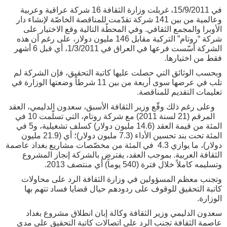
في 15/9/2011، غربلت وزارة الثقافة 16 شركة عراقية وعربية
وعالمية من بين 141 شركة تقدّمت للمناقصة الخاصّة لإنشاء دار
الأوبرا والمجمع الثقافي. وفي المحطّة التالية وقع الاختيار على
شركة “روتام” التركية مقابل 146 مليون دولار، على رغم أن هذه
الشركة أسّست فرعها في العراق في 1/3/2011، أي قبل 6 أشهر
فقط من اختيارها.
وبحسب الوثائق التي حصلت عليها كاتبة التحقيق، فإن الشركة لم
تلب في عرضها سوى أربعة من بين 11 شرطاً وضعتها الوزارة في
تعليمات التقديم للمناقصة.
وعلى رغم ذلك وقّع وزير الثقافة الأسبق، سعدون الدليمي، العقد
المرقم (21 لسنة 2011) مع شركة روتام، التي تسلّمت 10 في
المئة من قيمة العقد (14.6 مليون دولار) كسلف تشغيلية، و5 في
المئة تحت بند تحسين الأداء (7.3 مليون دولار)؛ أي (21.9 مليون
دولار)، ما يوازي 4.3 في المئة من مخصّصات مشاريع بغداد عاصمة
الثقافة العربية. بموجب العقد، يفترض بالشركة إنجاز المشروع
وتسليمه كاملاً خلال فترة (540 يوماً) أي منتصف 2013.
وتجنب معظم المسؤولين في وزارة الثقافة الرد على محاولات
كاتبة التحقيق للوقوف على ردودهم حيال قضايا فساد تتهم بها
الوزارة.
سعدون الدليمي وزير الثقافة وكالة إبان انطلاق مشروع بغداد
عاصمة الثقافة تجنب الرد على اتصالات كاتبة التحقيق على مدى