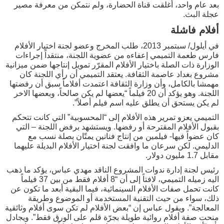
بعد عام واحد، أغلقت قناة الحضارة، ولم نتمكن من معرفة مصير
عجلة البث.
أفلام فاشلة
في أيلول/ سبتمبر 2013، طلب المخرج وعضو لجنة اختيار الأفلام
فارس طعمة التميمي إعفاءه من عضوية اللجنة، منتقداً إجراءات
الوزارة ذات الصلة باختيار الأفلام المقرّر تمويل إنتاجها ضمن ميزانية
مشروع بغداد عاصمة الثقافة. يعتقد التميمي أن رأي اللجنة كان
مهمشا بالكامل، وأن وزارة الثقافة اعتمدت أفلاماً سبق أن رفضتها
اللجنة. وهو يؤكد أن 20 فيلماً “يعضها لم يكن صالحاً، وبعضها الاخر
لم يكن يستحق أن يطلق عليه اسم فيلم أصلاً”.
التميمي يعزو تمرير هذه الأفلام إلى “المحسوبية” التي كانت تتحكم
بقبول الأفلام المقترحة أو رفضها. ويستشهد برفض اللجنة – التي
كان عضواً فيها- فيلمين من إنتاج فنانين يمتّان بصلة نسب مع
الدليمي. لكن سرعان ما وافقت لجنة اختيار الأفلام البديلة عليهما
مقابل 1.7 مليون دولار.
رئيس لجنة إدارة ندوات المشروع الناقد مهدي عباس، يؤكد ما ذهب
اليه زميله التميمي، لافتاً إلى أن “8 أفلام فقط من بين 37 فيلماً
كانت تحمل صفات الأفلام السينمائية، فيما البقية أبعد ما تكون عن
ذلك، سواء من حيث التقنية المستخدمة أو الموضوع وطريقة
المعالجة”. ويقول عباس إن “بعض الأفلام لم تكن سوى أفلام وثائقية
منحت صفة أفلام روائية طويلة بجرّة قلم على الورق فقط”. ويجادل