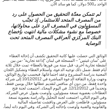
الواحد بـ500 دولار، كما هو سائد الآن.
لم تتمكن معدّة التحقيق من الحصول على رد
من المصرف المتحد للاستثمار. إذ تجنّب
المسؤولون في المصرف الرد على محاولاتها،
خصوصاً مع نشوء مشكلات مالية انتهت بإخضاع
البنك المركزي العراقي المصرف المتحد تحت
الوصاية
الوثائق التي حصلت عليها كاتبة التحقيق تكشف أن إحالة العطاء
على “سان غيتس” – المسجلة في لبنان “إذاعة تجارية” -من بين
أنشطة تجارية أخرى- قبل سنة من فوزها بالعطاء- تمت خلال ثلاثة
أيام فقط. شمل ذلك توجيه الدعوة، واستلام العطاء وتشكيل اللجان
المعنية بدراسة المشروع وعقد اجتماعاتها. فبحسب تواريخ الوثائق،
وجهت وزارة الثقافة الدعوة المباشرة في 10/12/2012 إلى شركة
واحدة فقط، من دون أي منافس لتقديم عطائها خلال يومين فقط،
وتحديداً في 12/12/2012. في اليوم المحدّد، اجتمعت لجنة فتح
العطاءات بعضوية تسعة مسؤولين، وأوصت بقبول عرض الشركة.
وفي اليوم التالي، اجتمعت لجنة التحليل والدراسة بعضوية تسعة
مسؤولين، فاطلعت على العرض وناقشت تفاصيله المالية
والقانونية والفنية وأوصت بإحالته إلى الشركة. وفي اليوم ذاته أيضاً،