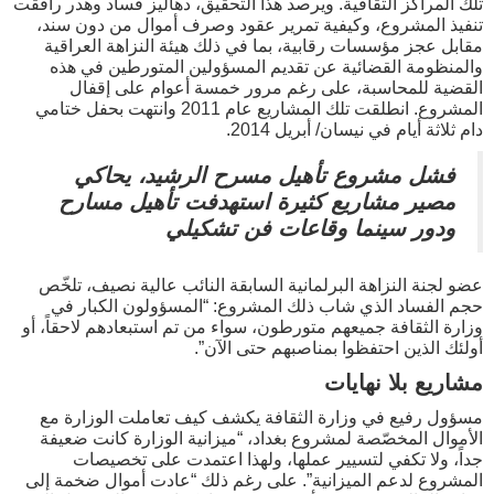
تلك المراكز الثقافية. ويرصد هذا التحقيق، دهاليز فساد وهدر رافقت
تنفيذ المشروع، وكيفية تمرير عقود وصرف أموال من دون سند،
مقابل عجز مؤسسات رقابية، بما في ذلك هيئة النزاهة العراقية
والمنظومة القضائية عن تقديم المسؤولين المتورطين في هذه
القضية للمحاسبة، على رغم مرور خمسة أعوام على إقفال
المشروع. انطلقت تلك المشاريع عام 2011 وانتهت بحفل ختامي
دام ثلاثة أيام في نيسان/ أبريل 2014.
فشل مشروع تأهيل مسرح الرشيد، يحاكي
مصير مشاريع كثيرة استهدفت تأهيل مسارح
ودور سينما وقاعات فن تشكيلي
عضو لجنة النزاهة البرلمانية السابقة النائب عالية نصيف، تلخّص
حجم الفساد الذي شاب ذلك المشروع: “المسؤولون الكبار في
وزارة الثقافة جميعهم متورطون، سواء من تم استبعادهم لاحقاً، أو
أولئك الذين احتفظوا بمناصبهم حتى الآن”.
مشاريع بلا نهايات
مسؤول رفيع في وزارة الثقافة يكشف كيف تعاملت الوزارة مع
الأموال المخصّصة لمشروع بغداد، “ميزانية الوزارة كانت ضعيفة
جداً، ولا تكفي لتسيير عملها، ولهذا اعتمدت على تخصيصات
المشروع لدعم الميزانية”. على رغم ذلك “عادت أموال ضخمة إلى