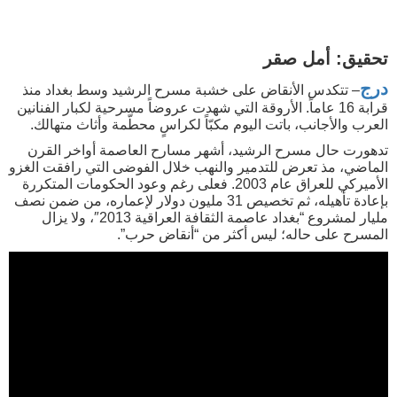
تحقيق: أمل صقر
درج
– تتكدس الأنقاض على خشبة مسرح الرشيد وسط بغداد منذ
قرابة 16 عاماً. الأروقة التي شهدت عروضاً مسرحية لكبار الفنانين
العرب والأجانب، باتت اليوم مكبّاً لكراسٍ محطّمة وأثاث متهالك.
تدهورت حال مسرح الرشيد، أشهر مسارح العاصمة أواخر القرن
الماضي، مذ تعرض للتدمير والنهب خلال الفوضى التي رافقت الغزو
الأميركي للعراق عام 2003. فعلى رغم وعود الحكومات المتكررة
بإعادة تأهيله، ثم تخصيص 31 مليون دولار لإعماره، من ضمن نصف
مليار لمشروع “بغداد عاصمة الثقافة العراقية 2013″، ولا يزال
المسرح على حاله؛ ليس أكثر من “أنقاض حرب”.