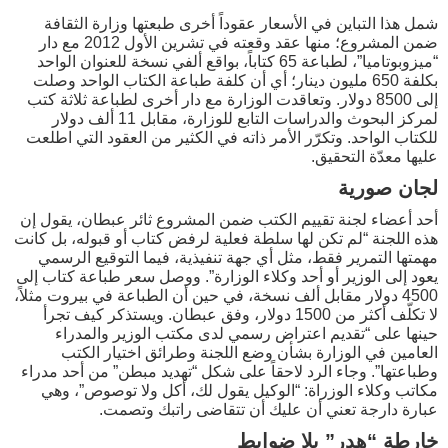
شمل هذا التباين في الأسعار عقوداً أخرى طبعتها وزارة الثقافة
ضمن المشروع؛ منها عقد وقعته في تشرين الأول 2012 مع دار
“ميزوبوتاميا”، لطباعة 65 كتاباً، بواقع ألفي نسخة للعنوان الواحد
بكلفة 650 مليون دينار؛ أي أن كلفة طباعة الكتاب الواحد وصلت
إلى 8500 دولار. وتعاقدت الوزارة مع دار أخرى لطباعة ثلاثة كتب
لمركز البحوث والدراسات التابع للوزارة، مقابل 11 ألف دولار
للكتاب الواحد. وتكرّر الأمر ذاته في الكثير من العقود التي اطلعت
عليها معدّة التحقيق.
لجان صورية
أحد أعضاء لجنة تقييم الكتب ضمن المشروع ثائر عبطان، يقول إن
هذه اللجنة “لم تكن لها سلطة فعلية لرفض كتاب أو قبوله، بل كانت
مهمتها التمرير فقط، مثل أي جهة تنفيذية، فيما التوقيع الرسمي
يعود إلى الوزير أو أحد وكلاء الوزارة”. ووصل سعر طباعة كتاب إلى
4500 دولار مقابل ألف نسخة، في حين أن الطباعة في بيروت مثلاً،
لا تكلّف أكثر من 1500 دولار، وفق عبطان. ويستذكر كيف تجرأ
حينها على “تقديم اعتراض رسمي لدى مكتب الوزير والمدراء
العامين في الوزارة بشأن وضع اللجنة وطرائق اختيار الكتب
وطباعتها”. وجاء الرد لاحقاً على شكل “تهديد مبطن” من أحد مدراء
مكاتب وكلاء الوزراة: “الوكيل يقول لك، أكل ولا توصوص”، وهي
عبارة دارجة تعني أن عليك أن تتقاضى راتبك وتصمت.
خارطة “هدر” بلا ضوابط