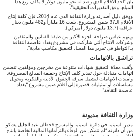
بأن “أحد الأفلام الذي رصد له نحو مليون دولار لا يكلّف ربع هذا
المبلغ، وفق التقديرات الحقيقية”.
ووفق دليل أصدرته وزارة الثقافة الذي عام 2014، فإن كلفة إنتاج
الأفلام الـ37 ضمن المشروع، بلغت 16 ملياراً و482 مليون دينار
عراقية (13.7 مليون دولار أميركي).
ويتهم عباس صراحة الجزء الأكبر من طبقة الفنانين والمثقفين
وشركات الانتاج التي شاركت في مشروع بغداد عاصمة الثقافة
بـ”التواطؤ في تمرير هذا الفساد لتحقيق مكاسب مادية”.
تراشق بالاتهامات
وثّقت معدّة التحقيق شهادات متنوعة من مخرجين ومؤلفين، تتضمن
اتهامات متبادلة حول تقدير كلف الإنتاج وحقيقة المبالغ المصروفة.
وامتدت الاتهامات لتشمل سرقة الحقوق الأدبية والفكرية وتحويل
مسلسلات أو تمثيليات قصيرة إلى أفلام ضمن مشروع “بغداد
عاصمة الثقافة”.
وزارة الثقافة مديونة
مدير السينما في دائرة السينما والمسرح قحطان عبد الجليل يشكو
من أن دائرته “لم تتمكن من الوفاء بالتزاماتها المالية الخاصة بإنتاج