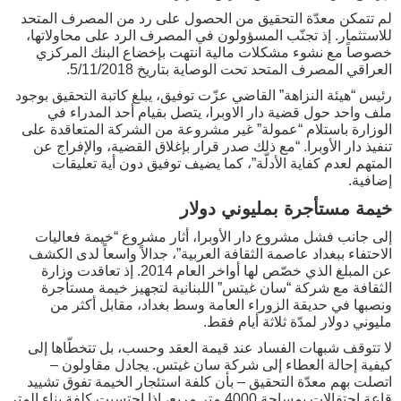
لم تتمكن معدّة التحقيق من الحصول على رد من المصرف المتحد
للاستثمار. إذ تجنّب المسؤولون في المصرف الرد على محاولاتها،
خصوصاً مع نشوء مشكلات مالية انتهت بإخضاع البنك المركزي
العراقي المصرف المتحد تحت الوصاية بتاريخ 5/11/2018.
رئيس “هيئة النزاهة” القاضي عزّت توفيق، يبلغ كاتبة التحقيق بوجود
ملف واحد حول قضية دار الاوبرا، يتصل بقيام أحد المدراء في
الوزارة باستلام “عمولة” غير مشروعة من الشركة المتعاقدة على
تنفيذ دار الأوبرا. “مع ذلك صدر قرار بإغلاق القضية، والإفراج عن
المتهم لعدم كفاية الأدلّة”، كما يضيف توفيق دون أية تعليقات
إضافية.
خيمة مستأجرة بمليوني دولار
إلى جانب فشل مشروع دار الأوبرا، أثار مشروع “خيمة فعاليات
الاحتفاء ببغداد عاصمة الثقافة العربية”، جدالاً واسعاً لدى الكشف
عن المبلغ الذي خصّص لها أواخر العام 2014. إذ تعاقدت وزارة
الثقافة مع شركة “سان غيتس” اللبنانية لتجهيز خيمة مستأجرة
ونصبها في حديقة الزوراء العامة وسط بغداد، مقابل أكثر من
مليوني دولار لمدّة ثلاثة أيام فقط.
لا تتوقف شبهات الفساد عند قيمة العقد وحسب، بل تتخطّاها إلى
كيفية إحالة العطاء إلى شركة سان غيتس. يجادل مقاولون –
اتصلت بهم معدّة التحقيق – بأن كلفة استئجار الخيمة تفوق تشييد
قاعة احتفالات بمساحة 4000 متر مربع، إذا احتسبت كلفة بناء المتر