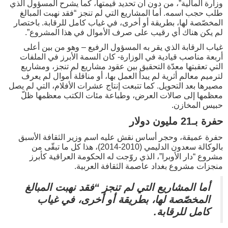
وزارة المالية”، من دون أن تحديد قيمتها، كما يشرح المسؤول الذي
طلب حجب اسمه. أما المشاريع التي لم تنجز “فقد نهبت المبالغ
المخصّصة لها، بطريقة أو أخرى، في غياب كامل للرقابة. باختصار
لم يكن هناك أي رقيب على صرف الأموال في هذا المشروع”.
غياب الرقابة الذي يقر به المسؤول الرفيع – وهو من بين أعلى
أربعة مناصب قيادية في الوزارة- كان السمة الأبرز في الملفات
التي تعقبتها معدّة التحقيق بين عقود مشاريع لم تنجز، ومشاريع
لترميم معالم أثرية لم يبدأ العمل بها، أو مناقلة أموال لم يعرف
مصيرها بعد التحويل. كما تتبعت إنتاج عشرات الأفلام، التي لم يصل
معظمها إلى صالات العرض، وطباعة مئات الكتب معظمها ظلّ
حبيس المخازن.
حفرة بـ21 مليون دولار
حفرة عميقة، وحجر أساس نقش عليه اسم وزير الثقافة الأسبق
بالوكالة سعدون الدليمي (2010-2014)، هذا كل ما تبقّى من
مشروع “دار الأوبرا”، الذي روّجت له الحكومة العراقية كأبرز
منجزات مشروع بغداد عاصمة الثقافة العربية.
أما المشاريع التي لم تنجز “فقد نهبت المبالغ
المخصّصة لها، بطريقة أو أخرى، في غياب
كامل للرقابة.