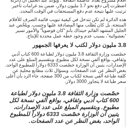
أفلام مشروع بغداد عاصمة الثقافة”. ويؤكد عبد الجليل أن دائرته
اضطرت إلى دفع نحو 1.7 مليون دولار، ضمن بند غرامات تأخير
ترتبت عليها نتيجة عدم دفع المستحقات في الوقت المحدد.
هذه الدائرة لم تكن تتدخل في كيفية تبويب قائمة الصرف للأفلام
المنتجة، بل كان يُطلَب منها المصادقة عليها وحسب. ويلخّص عبد
الجليل المشهد القائم حينذاك بأنه “كان فوضوياً” والأمور تسير
“بعشوائية”، بسبب عدم وجود خطّة عمل محددة للإنتاج.
3.8 مليون دولار لكتب لا يعرفها الجمهور
خصّصت وزارة الثقافة 3.8 مليون دولار لطباعة 600 كتاب أدبي
وثقافي، بواقع ألفي نسخة لكل مطبوع. وبتقسيم المبلغ على عدد
الإصدارات، يتبين أن الوزارة خصّصت 6333 دولاراً للمطبوع الواحد،
بغض النظر عن عدد الصفحات. وبسؤال ثلاث مطابع محلية عن
كلفة طباعة ألفي نسخة لكتاب من 300 صفحة، جاء الرد بأن أعلى
سعر طباعة لا يتجاوز 3000 دولار.
خصّصت وزارة الثقافة 3.8 مليون دولار لطباعة
600 كتاب أدبي وثقافي، بواقع ألفي نسخة لكل
مطبوع. وبتقسيم المبلغ على عدد الإصدارات،
يتبين أن الوزارة خصّصت 6333 دولاراً للمطبوع
الواحد، بغض النظر عن عدد الصفحات.