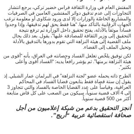
المفتش العام في وزارة الثقافة فراس خضير تركي، يرجع انتشار
التجاوزات إلى عدم تدقيق دوائر المفتشين العامين في الصرفيات
والمشاريع الخاصّة بالوزارات إلا لدى ورود شكاوى أو معلومة ترغب
الجهات الرقابية بالتأكد منها. “هنا فقط يحق لهم تدقيقها، وإذا وجدوا
فساداً موثقاً بالأدلة، يفتح تحقيق داخل الوزارة ثم ترفع نتيجة
التحقيق إلى وزير الثقافة للمصادقة عليها”، يقول. بعد ذلك يحال
ملف القضية إلى هيئة النزاهة التي تقوم بدورها بالتدقيق بالأدلة
وتحيل الملف إلى القضاء.
لكن توفيق يلخّص تغلغل الفساد وحصانته في العراق، بأنه “أقوى من
هيئة النزاهة برمتها”. ثم يؤشر رافعاً يديه: “الفساد أقوى وأعلى
بكثير”.
الطرح ذاته يحمله عضو “لجنة النزاهة” في البرلمان عمار الشبلي. إذ
يقول إن ستة قضاة فقط يتابعون قضايا الفساد في المحاكم
العراقية، وقياساً على عدد القضايا الخاصة بالفساد والتي تتجاوز 3
إلى 4 آلاف قضية سنوياً، سيكون من الصعب على كل قاض متابعة
أكثر من 500 قضية سنوياً.
أنجز التحقيق بدعم من شبكة إعلاميون من أجل
صحافة استقصائية عربية “أريج”.