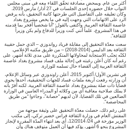
أكثر من عام. وبمحض مصادفة تحقّق اللقاء معه في مبنى مجلس
النواب خلال حضوره إحدى الجلسات في 27 آذار/ مارس 2019.
وكان تعليقه على التفاصيل التي طرحتها كاتبة التحقيق، بأنه يرفض
الرد على الاتهامات التي وجهت إليه في ما يخص مشروع بغداد
عاصمة الثقافة العربية. واكتفى بالقول: “أنا شخصياً أفخر بما قدمته
في هذا المشروع، علماً أنني كنت وزيراً للدفاع ولم يكن وزيراً
للثقافة”.
سعت معدّة التحقيق إلى مقابلة فرياد رواندوزي – الذي حمل حقيبة
الثقافة بعد الدليمي (2014-2018) – من طريق مكتبه الإعلامي.
لكنّه تجنّب الاستجابة لمحاولاتها المتكررة على مدى ثلاثة أشهر، على
رغم أنه كان أعلن رغبته في إحالة ملف فساد مشروع بغداد عاصمة
الثقافة العربية إلى القضاء حال تسلمه للوزارة.
في تشرين الأول/ أكتوبر 2015، أعلن راوندوزي عبر وسائل الإعلام،
أن وزارته رفعت أربعة ملفات فساد للجهات التحقيقية، أحدها يحوي
قضايا ذات صلة بمشروع بغداد عاصمة الثقافة العربية. لكنه أقرّ بأنه
لا يملك صلاحية معاقبة أي من وكلائه أو المدراء العامين في الوزارة
الضالعين في تلك القضايا، لأن لديهم “حصانة”، وجاءوا “من طريق
المحاصصة”.
على رغم ذلك، حصلت معدّة التحقيق على وثيقة موجهة من
المفتش العام في وزارة الثقافة فراس خضير تركي، إلى مكتب
الوزير مؤرخة في 24/ 12/2014، أي بعد انتهاء المدّة المقررة لإنجاز
المشروع بنحو 6 أشهر، يؤكد فيها أن العمل متوقف هناك وأن