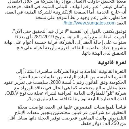
معدّة التحقيق حاولت الاتصال مع إدارة الشركة من خلال الاتصال
بـ”سان غيتس” عبر رقم الهاتف اللبناني المثبت في العقد، فوجدت
أنه خارج الخدمة. أما الصفحة الإلكترونية للشركة المثبتة في العقد،
فلا تظهر، على رغم وجود رابط الموقع على نسخة
العقد
http://www.sungates.com/
.
توفيق يكتفي بالقول إن القضية “لا تزال قيد التحقيق حتى الآن”.
أجريت المقابلة مع رئيس النزاهة بتاريخ 28/1/2019، أي بعد 6
سنوات على إحالة العقد إلى الشركة، قرابة خمسة أعوام على نهاية
مشروع بغداد، عاصمة الثقافة العربية وأربعة أعوام على فتح
التحقيق لدى الهيئة ذاتها.
ثغرة قانونية
الثغرة القانونية الخاصة بدعوة الشركات مباشرة، استناداً إلى
الفقرة الخامسة من المادة الرابعة من تعليمات تنفيذ العقود
الحكومية وفق القانون رقم 1 لسنة 2008، ساهمت في تمرير عقود
عدة مقابل مبالغ مضخمة، كما هي الحال في تعاقد الوزراة مع
شركة “تلو” للمقاولات العامة العراقية لشراء عجلة بث نوع O.B.V،
لقناة الحضارة التابعة لوزارة الثقافة، بمبلغ مليون دولار.
قياساً للمواصفات المنصوص عليها في العقد، تواصلت معدّة
التحقيق مع شركتين عراقيتين مختصتين بتجهيز معدات الإنتاج
التلفزيوني والبث المباشر، فعرضت توفير العجلة ذاتها مقابل أقل
من 250 ألف دولار فقط.