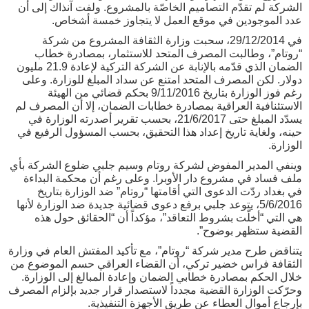
الشركة لم تقدّم التصاميم الخاصّة بالمشروع. ولفت آنذاك إلى أن
عدد الموجودين في موقع العمل لا يتجاوز خمسة أشخاص.
في 29/12/2014، سحبت وزارة الثقافة المشروع من شركة
“روتام”، وطالبت المصرف المتحد للاستثمار، بمصادرة خطاب
الضمان الذي قدّمه بالإنابة عن الشركة التركية لإعادة 21.9 مليون
دولار. لكن المصرف المتحد امتنع عن سداد المبلغ للوزارة. وعلى
رغم فوز الوزارة بتاريخ 9/11/2016 بحكم قضائي من الهيئة
الاستئنافية العراقية بمصادرة خطابات الضمان، إلا أن المصرف لم
يسدّد المبلغ حتى 21/6/2017، بحسب تقرير أصدرته الوزارة في
حينه، ولغاية تاريخ إعداد هذا التحقيق، بحسب المسؤول الرفيع في
الوزارة.
وينفي المدير المفوض لشركة روتام وسيم جلبي ضلوع الشركة بأي
ملف فساد في مشروع دار الأوبرا. وعلى رغم أن محكمة البداءة
في بغداد ردّت الدعوى التي أقامتها “روتام” ضد الوزارة بتاريخ
5/6/2016، يتوعد جلبي برفع دعوى قضائية جديدة ضد الوزارة لأنها
هي التي “أخلّت بشروط التعاقد”، مؤكداً أن “الحقائق حول هذه
القضية ستظهر بوضوح”.
يتناقض طرح مدير شركة “روتام”، مع تأكيد المفتش العام في وزارة
الثقافة فراس خضير تركي، أن القضاء العراقي حسم الموضوع من
خلال الحكم بمصادرة خطابي الضمان وإعادة المبالغ إلى الوزارة.
وحرّكت الوزارة القضية مجدداً لاستصدار قرار جديد بإلزام المصرف
بإرجاع أموال العطاء عن طريق الأجهزة التنفيذية.