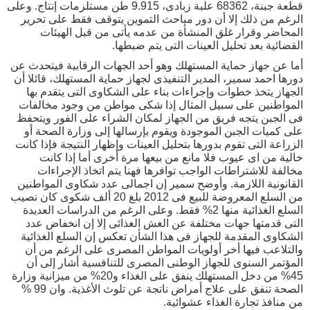
قطعة جبنة، 68362 علبة زبادى، 9.915 طن مستلزمات إنتاج. وعلى
الرغم من ذلك إلا أن دور مباحث التموين يتوقف فقط على تحرير
المحاضر وقرار غلق المنشأة من عدمه يأتى من قبل الهيئات
القضائية بعد تحليل العينات التى يتم ضبطها.
أما عن جهاز حماية المستهلك وهو أحد الجهات الرقابية فيتحدث عن
دورها احمد سمير، المدير التنفيذى لجهاز حماية المستهلك، قائلا أن
الجهاز يتخذ خطوات وإجراءات بناء على الشكاوى التى يتقدم بها
المواطنين على سبيل المثال إذا شكى مواطن من وجود مخالفات
فى الجبن يتجه فريق من الجهاز لمكان الشراء على الفور ويتحفظ
على كميات الجبن الموجودة ويقوم بإرسالها إلى وزارة الصحة أو
الزراعة التى تقوم بدورها بتحليل العينات وإظهار النتيجة فإذا كانت
خالية من اى عيوب فلا مانع من بيعها مرة أخرى أما إذا كانت
مخالفة للاشتراطات الواجب توافرها فهنا يتم اتخاذ الإجراءات
القانونية اللازمة. وأوضح سمير إن اجمالى عدد شكاوى المواطنين
من السلع المعروضة للبيع فى 2012 بلغ 20 ألف شكوى كان نصيب
السلع الغذائية منها 2% فقط. وعلى الرغم من الدراسات العديدة
التى قدمتها جهات مختلفة عن الغش الغذائى إلا إن انخفاض عدد
الشكاوى المقدمة للجهاز فى هذا الشأن تعكس إن السلع الغذائية
والتلاعب فيها أخر أولويات المواطن المصرى على الرغم من أن
المؤتمر السنوى للجهاز الوطنى المصرى للتنافسية أشار إلى أن
45% من دخل المستهلك ينفق على الغذاء و20% من ميزانية وزارة
الصحة تنفق على علاج أمراض ناتجة عن تلوث الأغذية. وان 99 %
من منافذ تجارة الغذاء عشوائية.