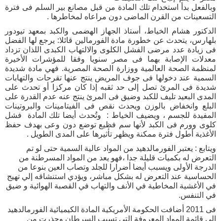
وبالفعل بدأ استخدام تلك المادة من قبل مصانع بير السلم فى فترة
التسعينات من القرن الماضى دون مراعاه لمخاطرها .
الدكتور هشام الخياط، أستاذ الجهاز الهضمى والكبد بمعهد تيودور
بلهارس، يتحدث عن خطورة مادة الفورمالين قائلا: يرجع لها الفضل
فى زيادة عدد مرضى الفشل الكلوى والالتهاب الكبدى اللذان تزداد
معدلات الإصابة بهما فى مصر سنويا وفقا للمؤشرات الأخيرة
لمنظمة الصحة العالمية ووزارة الصحة المصرية. فهي مادة شديدة
السمية عند دخولها فى جوف المريض ينتج عنها تقرحات والتهابات
شديدة فى المرئ تصل إلى حد ثقبه إذا كان مركزا أو تحدث على
المدى البعيد تليف للكبد وضيق فى المرئ ينتج عنه عدم القدرة على
البلع وانخفاض بالوزن ويحدث نقص فى الفيتامينات والبروتينات
المفيدة للجسم ، ويضيف الخياط : وتُحدث أيضا تلك المادة فشل
كلوى وورم فى الكبد لأنها سم فظيع توضع دون وعى بهدف حفظ
الأغذية أطول فترة ممكنة ويظهر تأثيرها على المدى الطويل .
ويتابع : يعتبر الفورمالدهيد من المواد عالية السمية حتى لو تم
التعرض له بكميات قليلة جدا ،فهو يعد من المواد المسرطنة من
الدرجة الأولى ويسبب أيضا أضرارا للجلد وتصاب العين بنوعا من
الحساسية عند التعرض له بشكل مباشر، ويؤدي استنشاقه إلي تهيج
في الأغشية المخاطية في الأنف والتهاب في القصبة الهوائية و ضيق
في التنفس.
فى 2011 أضافت الحكومة الأمريكية المادة الكيميائية الفورمالدهيد
إلى قائمة المواد المعروفة التي تسبب السرطان وحذرت من