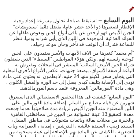
اليوم السابع –
تستيقظ صباحا، تحاول مسرعة إعداد وجبة
الإفطار لصغيرها ذو الأحد عشر عاما، تفضل دائما “سندوتشات”
الجبن الأبيض فهو ارخص عن باقى أنواع الجبن ويعوض طفلها عن
الفوائد الغذائية الموجودة فى اللبن الذى يأبى شرابه يوميا، تنظر
للساعة فتدرك أن الوقت قد تأخر وحان موعد رحيله .
“أم محمد” كغيرها من الآف الأمهات والأسر يعتمدون على الجبن
كوجبة رئيسية لهم. ولكن هؤلاء المواطنين “البسطاء” الذين يفضلون
شراء الجبن الأبيض”السائب” المنتشر فى المحلات ويفترش به
الباعة أرصفة الأسواق، ببضعة جنيهات، عكس الأنواع الأخرى المعلبة
التى يتجاوز سعر الكيلو منها 24 جنيه، لا يعلمون انه يحتوى على مادة
تؤدى إلى الإصابة بتليف كبدى يصل إلى حد الورم والفشل الكلوى ،
وهى مادة “الفورمالين” المعروفة علميا باسم الفورمالدهيد.
“اليوم السابع” كشفت فى هذا التحقيق الاستقصائي الذى استغرق
شهرين عن قيام مصانع بير السلم بإضافة مادة الفورمالين على
اللبن المصنوع منه الجبن الأبيض لزيادة مدة صلاحيتها بعدما جمعت
معدة التحقيق13 عينة عشوائية من الجبن فى محافظتى القاهرة
والجيزة من محلات بقالة وبائعات متجولات فى مناطق المنيل ،
السيدة زينب ، السيدة عائشة ، البدرشين ، إمبابة ، العمرانية وباب
الشعرية ، للكشف عن المادة بهم بالإضافة إلى عينة مسحوبة من