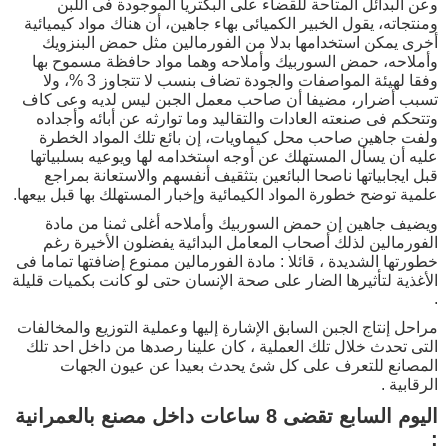
وعن البدائل المتاحة للقضاء على البكتريا الموجودة فى اللبن
ومنتجاته، يقول الخبير الكميائى بهاء جاهين، أن هناك مواد كيميائية
أخرى يمكن استخدامها بدلا من الفورمالين مثل حمض البنزويك
وأملاحه، حمض السوربيك وأملاحه وهما مواد حافظة مسموح بها
وفقا لهيئة المواصفات والجودة تضاف بنسب لا تتجاوز 3 %، ولا
تسبب أضرار، مضيفا أن صاحب معمل الجبن ليس لديه وعى كاف
وتتحكم فى صنعته العادات والتقاليد وما توارثه عن أبائه وأجداده
ولفت جاهين صاحب محل كيماويات، إن بائع تلك المواد الخطرة
عليه أن يسأل المستهلك عن أوجه استخدامه لها ويوعيه بسلبياتها
قبل ايجابياتها ناصحا البائعين بتثقيف أنفسهم والاستعانة بمراجع
علمية توضح خطورة المواد الكيمائية وإخبار المستهلك بها قبل بيعها.
ويضيف جاهين إن حمض السوربيك وأملاحه أغلى ثمنا من مادة
الفورمالين لذلك أصحاب المعامل البدائية يفضلون الأخيرة رغم
خطورتها الشديدة ، قائلا : مادة الفورمالين ممنوع إضافتها تماما فى
الأغذية لتأثيرها الضار على صحة الإنسان حتى لو كانت بكميات قليلة
.
مراحل إنتاج الجبن السابق الإشارة إليها وعملية التوزيع والمخالفات
التى تحدث خلال تلك العملية ، كان علينا رصدها من داخل احد تلك
المصانع للتعرف على كل شئ يحدث بعيدا عن عيون الجهات
الرقابية .
اليوم السابع تقضى 8 ساعات داخل مصنع بالعمرانية
: