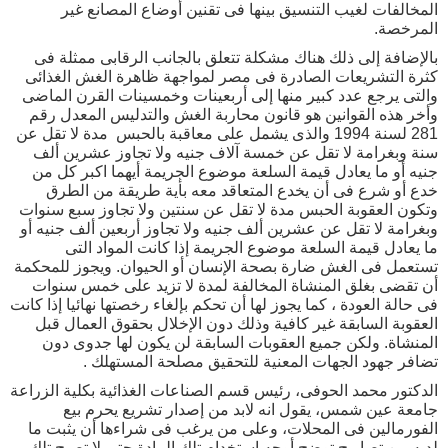
المخالفات لغيب التنسيق بينها فى تقنين أوضاع المصانع غير
المرخصة.
بالإضافة إلى ذلك هناك مشكلة تتعلق بالجانب الرقابى ممثلة فى
كثرة التشريعات الصادرة فى مصر لمواجهة ظاهرة الغش الغذائى
والتى يرجع عدد كبير منها إلى أربعينات وخمسينات القرن الماضى
وأخر هذه القوانين هو قانون محاربة الغش والتدليس المعدل رقم
281 لسنة 1994 والذى يشمل على معاقبة بالحبس مدة لا تقل عن
سنة وبغرامة لا تقل عن خمسة آلاف جنيه ولا تجاوز عشرين ألف
جنيه أو ما يعادل قيمة السلعة موضوع الجريمة أيهما اكبر كل من
خدع أو شرع فى أن يخدع المتعاقد معه بأية طريقة من الطرق
وتكون العقوبة الحبس مدة لا تقل عن سنتين ولا تجاوز سبع سنوات
وبغرامة لا تقل عن عشرين ألف جنيه ولا تجاوز أربعين ألف جنيه أو
ما يعادل قيمة السلعة موضوع الجريمة إذا كانت المواد التى
تستعمل فى الغش ضارة بصحة الإنسان أو الحيوان. ويجوز للمحكمة
أن تقضى بغلق المنشاة المخالفة لمدة لا تزيد على خمس سنوات
فى حالة العودة ، كما يجوز لها أن تحكم بإلغاء رخصتها نهائيا إذا كانت
العقوبة السابقة غير كافية وذلك دون الإخلال بحقوق العمال قبل
المنشاة. ولكن جميع العقوبات السابقة لن يكون لها جدوى دون
تضافر جهود الجهات المعنية للتحقيق مصلحة المستهلك .
الدكتور محمد الحوفى، رئيس قسم الصناعات الغذائية بكلية الزراعة
جامعة عين شمس، يقول انه لابد من إصدار تشريع يحرم بيع
الفورمالين فى المحلات، وعلى من يرغب فى شراءها أن يثبت ما
لديه من تصاريح توضح أوجه استخدام تلك المادة حتى لا تصبح تلك