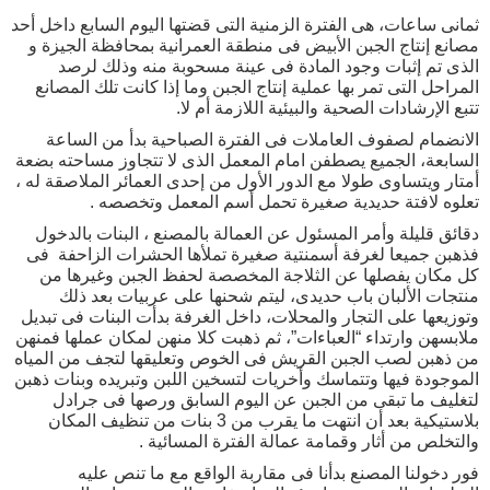
ثمانى ساعات، هى الفترة الزمنية التى قضتها اليوم السابع داخل أحد
مصانع إنتاج الجبن الأبيض فى منطقة العمرانية بمحافظة الجيزة و
الذى تم إثبات وجود المادة فى عينة مسحوبة منه وذلك لرصد
المراحل التى تمر بها عملية إنتاج الجبن وما إذا كانت تلك المصانع
تتبع الإرشادات الصحية والبيئية اللازمة أم لا.
الانضمام لصفوف العاملات فى الفترة الصباحية بدأ من الساعة
السابعة، الجميع يصطفن امام المعمل الذى لا تتجاوز مساحته بضعة
أمتار ويتساوى طولا مع الدور الأول من إحدى العمائر الملاصقة له ،
تعلوه لافتة حديدية صغيرة تحمل أسم المعمل وتخصصه .
دقائق قليلة وأمر المسئول عن العمالة بالمصنع ، البنات بالدخول
فذهبن جميعا لغرفة أسمنتية صغيرة تملأها الحشرات الزاحفة فى
كل مكان يفصلها عن الثلاجة المخصصة لحفظ الجبن وغيرها من
منتجات الألبان باب حديدى، ليتم شحنها على عربيات بعد ذلك
وتوزيعها على التجار والمحلات، داخل الغرفة بدأت البنات فى تبديل
ملابسهن وارتداء “العباءات”، ثم ذهبت كلا منهن لمكان عملها فمنهن
من ذهبن لصب الجبن القريش فى الخوص وتعليقها لتجف من المياه
الموجودة فيها وتتماسك وأخريات لتسخين اللبن وتبريده وبنات ذهبن
لتغليف ما تبقى من الجبن عن اليوم السابق ورصها فى جرادل
بلاستيكية بعد أن انتهت ما يقرب من 3 بنات من تنظيف المكان
والتخلص من أثار وقمامة عمالة الفترة المسائية .
فور دخولنا المصنع بدأنا فى مقاربة الواقع مع ما تنص عليه