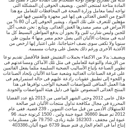
المادة متاحة لمنتجى الجبن . ويضيف الحوفى إن المشكلة التى
تواجه أيضا معامل وزارة الصحة فى المحافظات للتعامل مع هذا
النوع من الغش الغذائى هى إنها غير مجهزة والفنيين فيها غير
مؤهلين للتعرف على تلك المواد ، ويشير الحوفى إلى أن 80 % من
الأمراض فى مصر مصدرها الغش الغذائى. ويتابع : نحن شعب أكل
للجبن وليس شارب للبن ولا يجوز أن يدفع المواطن البسيط كل ما
لديه فى منتجات الألبان التى يصل حجم مصر منها 4 مليون طن
سنويا ولا تكفى سوى نصف احتياجاتنا، على اعتبار إنها ارخص من
الأغذية الأخرى ورغم ذلك يحصل على وجبات مسممة.
ويضيف: بدلا من الاكتفاء بحملات التفتيش فقط فالأفضل تقديم نوعا
من الإرشاد والتوعية للعاملين فى مثل تلك الأماكن ومساعدتهم فى
تطوير الصناعة بإتباع الأساليب الصحية السليمة مثلما يفعل القائمين
على غرفة الصناعات الغذائية وشعبة صناعة الألبان بإتحاد الصناعات
و اللجوء إلى تطبيق عقوبات رادعة عليهم فى حالة استمرارهم فى
هذا العمل المنافى للمواصفات الصحية الواجب توافرها فى هذا
المنتج الغذائى المنصوص عليها فى دليل هيئة المواصفات والجودة.
خلال عامى 2012 وحتى الشهر الماضى من 2013 بلغ عدد القضايا
المحررة فى مجال مكافحة تداول منتجات الألبان غير صالحة
للاستهلاك الأدمى من قبل مباحث التموين ، 239 قضية. ففى عام
2012 تم ضبط 36860 عبوة جبنة ولبن ، 1500 كرتونة جبنة، 96
عبوة لبن مجفف ، 162303 علبة زبادى، 79.750 طن مستلزمات
إنتاج أما فى العام الجارى فتم ضبط 6739 عبوة ألبان،403386