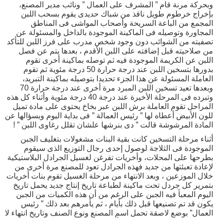
وبحركة مرنة قام ” المشرف على العمال ” ونائب مدير المصنع،
بإخراج خرطوم طويل نافذ من شباك حديدى يقوم بسحب اللبن
المجمع من الباعة السريحة وأصحاب المواشى فى المناطق
المجاورة وتوصيله فى الماكينة الموجودة بالداخل والمسئولة عن
تصفيته من الشوائب دون وجود شخص مدرب على فرز اللبن للتأكد
من صلاحيته قبل إضافته على اللبن الأقدم ، بعدها يتم عن فصل
اللبن عن الكريمة الموجودة فيه ثم توصله بماكينة أخرى تقوم
بدورها بتسخين اللبن عند درجة حرارة 50 درجة مئوية ثم تقوم
العاملة المسئولة عن هذا الجزء تحديدا بتوصيله بماكينة التبريد،
وبعدها تعيد تسخين اللبن المبرد مرة أخرى عند درجة حرارة 70
وتبرده فى المرحلة الأخيرة عند درجة 40 درجة مئوية وأثناء كل هذه
المراحل تقوم العاملة برش اللبن عبر بخاخ يحتوى على مادة تميل
للون الأبيض أعطاه لها ” رئيس العمالة ” فى بداية اليوم وبسؤالها عن
المادة المرشوشة قالت ” دى بنرشها علشان تقلل رغاوى اللبن ” !
أثناء مرحلة التسخين كانت بقية البنات مشغولات بتغليف الجبن
الموجودة فى الثلاجة لوصول إحدى رجال التوزيع الذى سيقوم
بطرحها على المحلات، وأخريات تفرغن لغسيل الجرادل البلاستيكية
لإعادة تعبئتها من جديد فهذه الجرادل تعود للمصنع مرة أخرى من
خلال الموزعين ، وبعد الانتهاء من مرحلة الغسيل تقوم بنات أخريات
بتمرير كل جردل تحت ماكينة لطباعة تاريخ إنتاج جديد يحمل تاريخ
اليوم المعبأ فيه الجبن على الرغم من أن هذه الكميات من الجبن
يكون قد تم تصنيعها قبل ذلك بأيام ، ثم يأمرهم بعد ذلك ” رئيس
العمال” بوضع لاصقة تحمل اسم المصنع ونوع الصنف وتاريخ انتهاء لا