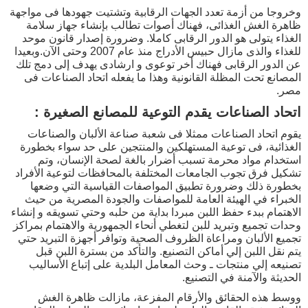
وخروجا من أزمة تعدد الجهات الرقابية وتشتيت جهودها فى مواجهة
ظاهرة الغش الغذائى، فهناك أصوات تطالب بإنشاء جهاز سلامة
الغذاء يتولى هو الدور الرقابى كاملا. وضرورة إصدار قانون موحد
للغذاء والذى مازال حبيس الأدراج منذ عام 2007 وحتى الآن.وبعيدا
عن الدور الرقابى فهناك أخر توعوى و ارشادى يهدف إلى دمج تلك
المصانع تحت المظلة القانونية وهذا ما يفعله اتحاد الصناعات فى
مصر.
اتحاد الصناعات يقدم التوعية للمصانع الصغيرة :
يقوم اتحاد الصناعات ممثلا فى شعبة صناعة الألبان والصناعات
الغذائية، فى توعية المستهلكين والمنتجين على حد سواء بخطورة
استخدام مواد محرمة تسبب أضرار بالغة لصحة الإنسان، وتم
تشكيل فرق تجوب الجامعات المختلفة بالمحافظات لتوعية الأفراد
بخطورة ذلك وضرورة تطبيق المواصفات القياسية التي وضعها
الخبراء في الهيئة العامة للمواصفات والجودة المصرية من حيث
الاهتمام ببدء حفظ اللبن مبردا بداية من حلبه وحتي تسويقه و إنشاء
وحدات تجميع وتبريد للبن لتغطي أنحاء الجمهورية والاهتمام بمراكز
تجميع الألبان ومراعاة الظروف الصحية وتوافر أجهزة التبريد حتي
يتم نقل اللبن إلي أماكن التصنيع. والتأكد من بسترة اللبن قبل
تصنيعه إلي منتجات ـ وحث المعامل البلدية على إتباع الأساليب
الحديثة والآمنة في التصنيع.
ووسط هذه الحقائق والأرقام المفزعة، مازالت ظاهرة الغش