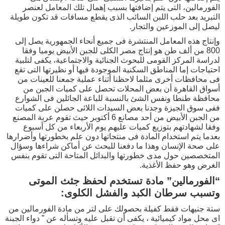
الفورمالين، التى يتم إضافتها بسبب إهمال تلك المعامل لعنصر
التبريد بعد حلب اللبن السائب الذى يقطع مسافات قد تكون طويلة
ليصل إلى الموزعين والتجار.
وإنتاج هذه المعامل المنتشرة فى جميع أنحاء الجمهورية يصل إلى
800 من ألف طن هو إنتاج مصر الكلى للجبن الأبيض يوميا وفقا
لدراسة المركز القومى للبحوث الجنائية والاجتماعية، يكفى لتلبية
احتياجات إما المناطق السكنية الموجودة فيها أو نظيرتها التى تقع
فى محافظات أخرى مثلما لاحظنا أثناء عملية جمعنا للعينات من
أسواق القاهرة أن بعض المحلات تحصل على كميات الجبن من
محافظة طنطا ونفس الشئ بالنسبة للباعة الجائلين فى الشوارع
ففى سوق الجيزة وجدنا بعض السيدات اللائى حصلن على كميات
من الجبن الأبيض من أحد مصانع 6 أكتوبر حيث تقوم عربة المصنع
وفقا لشهادتهم بتوزيع كميات عليهم يوم الأربعاء من كل أسبوع
بعدما يتم استخدام المادة فى منتجاتها دون علم بخطورتها وأضرارها
على صحة الإنسان وهذا ما دفعنا للبحث عن أماكن شراءها وسؤال
المتخصصين حول مدى خطورتها والبدائل المتاحة التى تقوم بنفس
الغرض وهو حفظ الأغذية.
“الفورمالين” مادة تستخدم لحفظ جثث الموتى
وتسبب سرطان الكبد والفشل الكلوى:
ستة جنيهات فقط كفيلة بحصولك على لتر من مادة الفورمالين من
اى محل مواد كيميائية ، يكفى أن تقبل عليه وتسأله عن ” دواء الجبنة