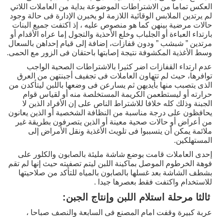
العكس تماما من الاشتراطات الموضوعة بداية من العاملات اللاتي
لم يرتدين الملابس الوقائية اللازمة لو يخبرن الإدارة فى حالة وجود
حالات مرضية بينهن كما هو منصوص عليه ، إذ اكتفت جميع البنات
بارتداء العباءة أو الجلباب وخلع الأحذية والتجول إما عراه الأقدام أو
مرتدين ” شبشب ” ودون قفازات، إضافة إلى قيام إحداهن بالسعال
وسط الأغذية المكشوفة نتيجة إصابتها باحتقان فى الزور مع الحمى.
عدم ارتداء القفازات اضر كثيرا بالاشتراطات الصحية الواجب
توافرها، حيث لم تتهاون العاملات فى تجفيف أجبنتهن من العرق
الذى يتصبب منها بأيديهن ثم يسارعن فى وضعها باللبن ليتأكدن من
حرارته أو ليستطعمن الكريمة المستخلصة منه أو لقياس قوام
الجبنة وذلك كله خلافا للاشتراط الناص على إن الأفراد الذين لا
يحافظون على درجة مناسبة من النظافة الشخصية أو الذين يعانون
من أعراض أو حالات صحية معينة أو الذين يتصرفون بطريقة غير
ملائمة يمكن أن يتسببوا فى تلويث الأغذية ونقل الأمراض إلى
المستهلكين.
إحدى العاملات قامت بوضع شاشة مليئة بالصابون والكلور على
فوهة الخرطوم الموصل بماكينة اللبن ليتم تصفيته حيث إنها لم تقم
بشطف الشاشة بعد غسلها بالصابون بالمياه للتأكد من صلاحيتها
للاستخدام واكتفت فقط بعصرها جيدا .
ثالثا مرحلة استلام اللبن وإنتاج الجبن:
عربة كبيرة وقفت امام المصنع فى السابعة والنصف صباحا ،