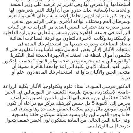
استخدامها أو التعرض لها.وفي تقرير تم عرضه على وزير الصحة
والخدمات الإنسانية آنذاك حذروا من أن أولئك الذين يتعرضون لها
بدرجة كبيرة تتزايد لديهم مخاطر الإصابة بسرطان الأنف والبلعوم
وسرطان الدم ومختلف أنواعه الأخرى. وعلى الرغم من انه فى
مصر صدرت منذ عشرات السنين العديد من الدراسات عن كليات
الزراعة فى جامعة القاهرة وعين شمس بالتعاون مع وزارة الداخلية
والإسكندرية وكانت الأخيرة بالتعاون مع غرفة الصناعات الغذائية
باتحاد الصناعات وحذرت جميعها من استخدام تلك المادة فى
منتجات الألبان إلا أن بعض المعامل تتجه للأساليب التقليدية حتى لا
يتكلفون أموال باهظة فى استخدام الأجهزة الحديثة لقتل البكتريا.
“والفورمالين مادة محرمة وغير صحية وغير قانونية” بحسب الدكتور
منير العبد، أستاذ الألبان بكلية الزراعة جامعة القاهرة مضيفا أن
منتجى الجبن والألبان بدأوا فى استخدام تلك المادة دون علم أو
دراية.
الدكتور مرسى السودة، أستاذ علوم وتكنولوجيا الألبان بكلية الزراعة
جامعة الإسكندرية، يوضح طريقة الكشف عن الفورمالين فى الجبن
قائلا : خذ 3 مل لبن وأضف إليها 3 مل ماء من الصنبور. ثم أضف
بحرص إلى الأنبوبة 5 مل حمض كبريتيك مركز مع مراعاة أن تكون
الأنبوبة موضع مائل ويتم سكب الحمض على جدارها وببطء، فى
حالة وجود الفورمالين ولو بنسبة ضئيلة سيتكون حلقة بنفسجية
وفى حالة اللبن الخالى من المادة سيتكون لون أخضر خفيف يتحول
تدريجيا إلى اللون البنى.