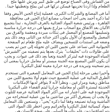
من القماش وفى الصباح توضع فى طبق كبير ويرش عليها ملح
الطعام وإذا أردنا تخزينها فيمكن تركها فى لبن بملح وتغطيتها جيدا .
أما فى المصانع والشركات الكبرى، فعملية إنتاج الجبن الأبيض وفقا
لما ذكره أحمد يحى أحد اصحاب مصانع انتاج الجبن فى محافظة
القاهرة ، ورئيس شعبة المواد الغذائية بالغرف التجارية ، تبدأ بتجميع
الألبان بعد الاتفاق مع أصحاب مزارع بعينها فى درجة حرارة مناسبة
وتسليمها للمصنع أو المعمل فى تنكات مبردة ومعقمة والفرق بين
المعمل والمصنع أن الأول يكون أكثر حداثة من الثانى وبعد ذلك يتم
وضعه فى استندات للتسخين ويضاف عليه ملح طعام ثم المنفحة
الحيوانية التى تساعد على تجبين اللبن اى تحويله إلى جبن ثم يصب
على طاولات ذات “تحليقات” يترك بعدها يتم تصفيته من “الشيرش”
المياه الموجودة فيه ليتركز الجبنة وتعبأ بعد ذلك فى عبوات. و يجب
أن يكون اللبن المصنع منه الجبنة مبستر أو معامل حراريا بمعنى أن
يتم تسخينه وتبريده فى درجة حرارة معينة لقتل البكتريا.
وأخيرا تبقى مرحلة إنتاج الجبن فى المعامل الصغيرة التى تستخدم
الطرق البدائية فى عملية التصنيع حيث تقوم أولا بتجميع اللبن من
مناطق ريفية ومزارعين ، ونظرا لأنه لا يتوافر لديها الإمكانيات
الحديثة لبسترة اللبن آو معاملته حراريا ليتم القضاء على البكتريا
الموجودة فيه على اعتبار انه من أكثر المواد الغذائية عرضة للتلوث
ولا يجب أن يستغرق أكثر من ساعتين ما بين عملية استخراجه من
الماشية وبداية تصنيعه وفقا لما ذكره “يحى” ، وتستعين تلك المعامل
بمواد كيميائية لقتل البكتريا والجراثيم ومن اخطر تلك المواد التى
يتم إضافتها دون علم بتأثيرها السلبى على صحة الإنسان هى