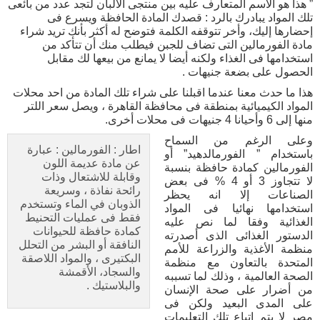
” هذا هو الاسم المتعارف عليه بين منتجى الألبان لتجد عدد من بائعى
تلك المواد يبادرك بالرد : قصدك المادة الحافظة ويسرع فى
إحضارها إليك، وأخر تتوقفه الكلمة فتوضح له أكثر بأنك تريد شراء
مادة الفورمالين التى تضاف للجبن فيطلب منك أن تتأكد من
استخدامها فى الغذاء ولكنه أيضا لا يمانع من بيعها لك مقابل
الحصول على بضعة جنيهات .
هذا ما حدث معنا عندما اقبلنا على شراء تلك المادة من احد محلات
المواد الكيميائية بمنطقة فى محافظة القاهرة ، ويصل سعر اللتر
منها إلى 6 وأحيانا 4 جنيهات فى محلات أخرى.
وعلى الرغم من السماح
اطار : الفورمالين : عبارة
باستخدام ” الفورمالدهيد” أو
عن مادة عديمة اللون
الفورمالين كمادة حافظة بنسبة
وقابلة للاشتعال وذات
لا تتجاوز 3 أو 4 % فى بعض
رائحة نفاذة ، وسريعة
الصناعات إلا انه يحظر
الذوبان في الماء وتستخدم
استخدامها نهائيا فى المواد
فقط فى عمليات التحنيط
الغذائية وفقا لما نص عليه
كمادة حافظة للحيوانات
الدستور الغذائى الذى أصدرته
النافقة أو البشر من التحلل
منظمة الأغذية والزراعة للأمم
البكتيرى ، والمواد اللاصقة
المتحدة بالتعاون مع منظمة
والسجاد، الأقمشة
الصحة العالمية ، وذلك لما تسببه
والبلاستيك .
من أضرار على صحة الإنسان
على المدى البعيد ولكن فى
مصر لا يتم إتباع تلك التعليمات