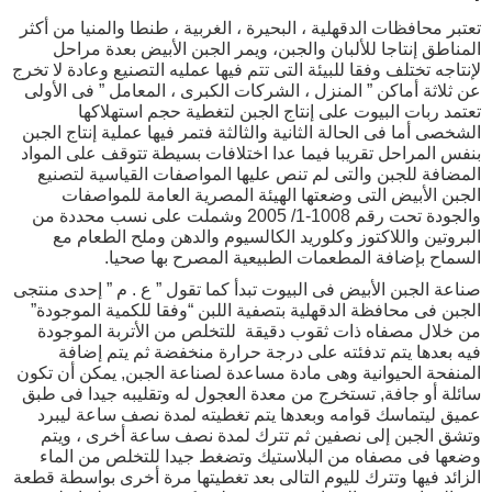
تعتبر محافظات الدقهلية ، البحيرة ، الغربية ، طنطا والمنيا من أكثر
المناطق إنتاجا للألبان والجبن، ويمر الجبن الأبيض بعدة مراحل
لإنتاجه تختلف وفقا للبيئة التى تتم فيها عمليه التصنيع وعادة لا تخرج
عن ثلاثة أماكن ” المنزل ، الشركات الكبرى ، المعامل ” فى الأولى
تعتمد ربات البيوت على إنتاج الجبن لتغطية حجم استهلاكها
الشخصى أما فى الحالة الثانية والثالثة فتمر فيها عملية إنتاج الجبن
بنفس المراحل تقريبا فيما عدا اختلافات بسيطة تتوقف على المواد
المضافة للجبن والتى لم تنص عليها المواصفات القياسية لتصنيع
الجبن الأبيض التى وضعتها الهيئة المصرية العامة للمواصفات
والجودة تحت رقم 1008-1/ 2005 وشملت على نسب محددة من
البروتين واللاكتوز وكلوريد الكالسيوم والدهن وملح الطعام مع
السماح بإضافة المطعمات الطبيعية المصرح بها صحيا.
صناعة الجبن الأبيض فى البيوت تبدأ كما تقول ” ع . م ” إحدى منتجى
الجبن فى محافظة الدقهلية بتصفية اللبن “وفقا للكمية الموجودة”
من خلال مصفاه ذات ثقوب دقيقة للتخلص من الأتربة الموجودة
فيه بعدها يتم تدفئته على درجة حرارة منخفضة ثم يتم إضافة
المنفحة الحيوانية وهى مادة مساعدة لصناعة الجبن, يمكن أن تكون
سائلة أو جافة, تستخرج من معدة العجول له وتقليبه جيدا فى طبق
عميق ليتماسك قوامه وبعدها يتم تغطيته لمدة نصف ساعة ليبرد
وتشق الجبن إلى نصفين ثم تترك لمدة نصف ساعة أخرى ، ويتم
وضعها فى مصفاه من البلاستيك وتضغط جيدا للتخلص من الماء
الزائد فيها وتترك لليوم التالى بعد تغطيتها مرة أخرى بواسطة قطعة