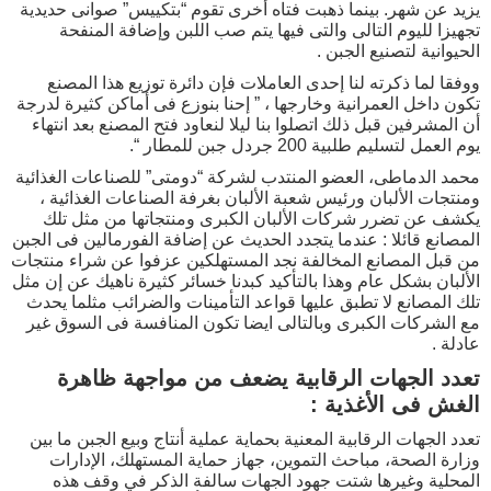
يزيد عن شهر. بينما ذهبت فتاه أخرى تقوم “بتكييس” صوانى حديدية
تجهيزا لليوم التالى والتى فيها يتم صب اللبن وإضافة المنفحة
الحيوانية لتصنيع الجبن .
ووفقا لما ذكرته لنا إحدى العاملات فإن دائرة توزيع هذا المصنع
تكون داخل العمرانية وخارجها ، ” إحنا بنوزع فى أماكن كثيرة لدرجة
أن المشرفين قبل ذلك اتصلوا بنا ليلا لنعاود فتح المصنع بعد انتهاء
يوم العمل لتسليم طلبية 200 جردل جبن للمطار “.
محمد الدماطى، العضو المنتدب لشركة “دومتى” للصناعات الغذائية
ومنتجات الألبان ورئيس شعبة الألبان بغرفة الصناعات الغذائية ،
يكشف عن تضرر شركات الألبان الكبرى ومنتجاتها من مثل تلك
المصانع قائلا : عندما يتجدد الحديث عن إضافة الفورمالين فى الجبن
من قبل المصانع المخالفة نجد المستهلكين عزفوا عن شراء منتجات
الألبان بشكل عام وهذا بالتأكيد كبدنا خسائر كثيرة ناهيك عن إن مثل
تلك المصانع لا تطبق عليها قواعد التأمينات والضرائب مثلما يحدث
مع الشركات الكبرى وبالتالى ايضا تكون المنافسة فى السوق غير
عادلة .
تعدد الجهات الرقابية يضعف من مواجهة ظاهرة
الغش فى الأغذية :
تعدد الجهات الرقابية المعنية بحماية عملية أنتاج وبيع الجبن ما بين
وزارة الصحة، مباحث التموين، جهاز حماية المستهلك، الإدارات
المحلية وغيرها شتت جهود الجهات سالفة الذكر في وقف هذه