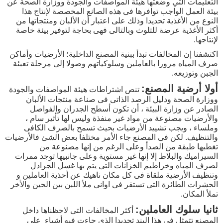
التعليمات التي وضعتها هيئة المواصفات والجودة ووزارة الصحة عن
بيئة العمل الواجب توافرها فى هذه الصانع المخصصة لإنتاج هذا
النوع من الأغذية تحديدا وذلك على اعتبار أن الألبان ومنتجاتها من
أكثر الأغذية عرضة للتلوث وبالتالى فهى بحاجة لتوفير بيئة خاصة
لإنتاجها.
اكتشفنا إن المخالفات تبدأ ببنية المصنع الداخلية؛ الأرضيات وأماكن
صرف المياه مرورا بالعاملين وسلوكياتهم وصولا إلى مرحلة تعبئة
الجبن وتوزيعه.
أولا أرضية المصنع:
تنص اشتراطات هيئة المواصفات والجودة
ووزارة الصحة ودليل الرصد الذاتى فى صناعة منتجات الألبان
الصادر عن وزارة البيئة ، أن تكون أسطح الجدران والفواصل
والأرضيات مصنوعة من مواد غير منفذة وليس لها تأثير سام ،
وملساء ، ويجب تشييد الأرضيات بحيث تسمح بالصرف الكافى
والتنظيف. لكن فى المصنع جاء الأمر مختلفا بعض الشئ فالأرضيات
تغطيها طبقة من الصدأ وعلى الرغم من إنها مصنوعة من
السيراميك والبلاط إلا إنها غير مستوية وعلى جانبيها توجد ممرات
لصرف المياه وخراطيم الخزانات التى يتم بها غسل الجرادل
وتنظيف الأرضية ملقاة فى كل مكان ناهيك عن أحذية العاملين و
الحشرات الطائرة التى تستقر فى اوانى ملأ اللبن بين الحين والأخر
تملأ المكان.
ثانيا سلوك العاملين:
أكثر المخالفات التى لاحظناها داخل
المصنع تتمثل فى هذا البند تحديدا الذى جاءت فيه أشياء على