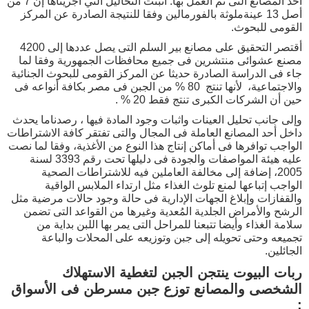
احد المصانع التى تم العمل بها. أثبتت التحاليل الني أجريناها إن 7 من
أصل 13 عينةملوثة بالفورمالين وفقا للنتيجة الصادرة عن المركز
القومى للبحوث.
أقتصر التحقيق على مصانع بير السلم التى يصل عددها إلى 4200
مصنع عشوائى منتشرين فى جميع محافظات الجمهورية وفقا لما
جاء فى الدراسة الصادرة حديثا عن المركز القومى للبحوث الجنائية
والاجتماعية، لأنها تنتج 80 % من الجبن فى مصر بكافة أنواعه فى
حين أن الشركات الكبرى تنتج فقط 20 % .
وإلى جانب تحليل العينات واثبات وجود المادة فيها ، رصدناما يحدث
داخل أحد المصانع العاملة فى المجال والتى تفتقر كافة الاشتراطات
الواجب توافرها فى أماكن إنتاج هذا النوع من الأغذية، وفقا لما نصت
عليه هيئة المواصفات والجودة فى دليلها تحت رقم 3393 لسنة
2005، إضافة إلى مخالفة العاملين فيه للاشتراطات الصحية
الواجب إتباعها لمنع تلوث الغذاء مثل ارتداء الملابس الواقية
والقفازات وإبلاغ الجهات الإدارية فى حالة وجود حالات مرضية مثل
الرشح والأمراض الجلدية المُعدية وغيرها من القواعد التى تضمن
سلامة الغذاء وأيضا تتبعنا للمراحل التى يمر بها اللبن بداية من
تجميعه وحتى تحويله إلى جبن وتوزيعه على المحلات والباعة
الجائلين.
ربات البيوت ينتجن الجبن لتغطية الاستهلاك
الشخصى والمصانع توزع جبن مسرطن فى الأسواق
: