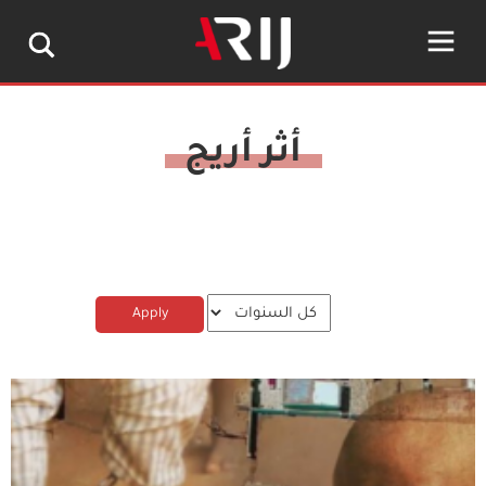
أثر أريج