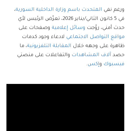
ورغم نفي
المتحدث باسم وزارة الداخلية السورية
،
في 5 كانون الثاني/يناير 2026، تعرّض الرئيس لأي
حدث أمني، روّجت
وسائل إعلامية
وصفحات على
مواقع التواصل الاجتماعي
لادعاء وجود كدمات
ظاهرة على وجهه خلال
المقابلة التلفزيونية
، ما
حصد
آلاف المشاهدات
والتفاعلات على منصتي
فيسبوك
و
إكس
.