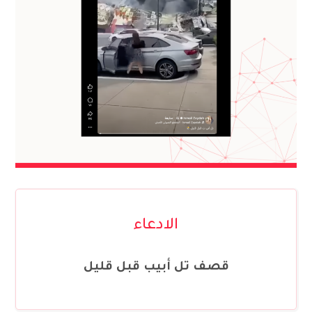
الادعاء
قصف تل أبيب قبل قليل