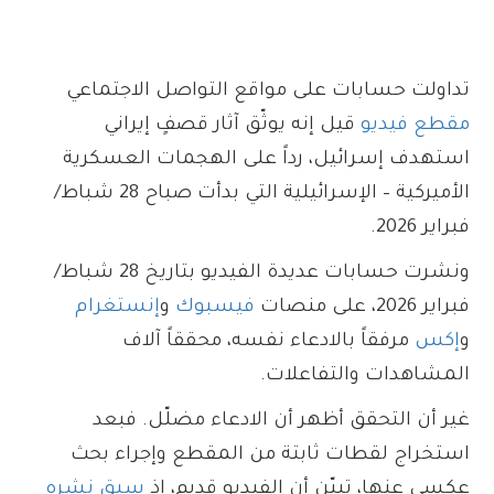
تداولت حسابات على مواقع التواصل الاجتماعي
مقطع فيديو
قيل إنه يوثّق آثار قصفٍ إيراني
استهدف إسرائيل، رداً على الهجمات العسكرية
الأميركية – الإسرائيلية التي بدأت صباح 28 شباط/
فبراير 2026.
ونشرت حسابات عديدة الفيديو بتاريخ 28 شباط/
فبراير 2026، على منصات
فيسبوك
و
إنستغرام
و
إكس
مرفقاً بالادعاء نفسه، محققاً آلاف
المشاهدات والتفاعلات.
غير أن التحقق أظهر أن الادعاء مضلّل. فبعد
استخراج لقطات ثابتة من المقطع وإجراء بحث
عكسي عنها، تبيّن أن الفيديو قديم، إذ
سبق نشره