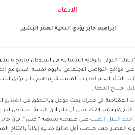
الادعاء
ابراهيم جابر يؤدي التحية لعمر البشير.
في سياق افتتاح مطار “
ات على مواقع التواصل الاجتماعي باليوم نفسه، فيديو مع 
عد القائد العام للقوات المسلحة، إبراهيم جابر، يؤدي التح
ال افتتاح المطار.
ت المفتاحية في محرك بحث جوجل وبالتحقق من
الفيديو
ال
“دنقلا” بتاريخ 6 تشرين الثاني/نوفمبر 2024، تبين أن جابر أدى الت
أحمد البلال الطيب
على صفحته بمنصة “إكس”، فإن جابر أد
 المطار، حيث هبطت أول طائرة مدنية إيذاناً بافتتاح الم