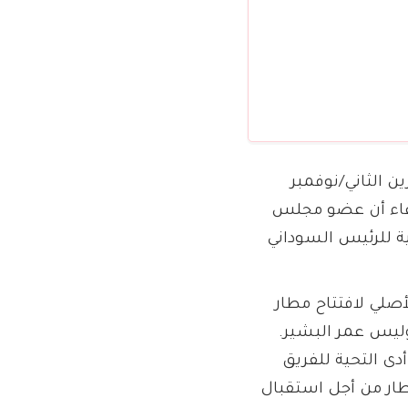
دنقلا” الدولي بالولاية الشمالية في السودان بتاريخ 6 تشرين الثاني/نوفمبر
ادعاء أن عضو مجلس
ية للرئيس السوداني
أصلي لافتتاح مطار
حية لشخص آخر وليس عمر البشير.
ى التحية للفريق
طار من أجل استقبال