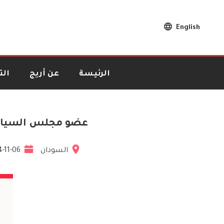
English
الرئيسة
عن أريج
ال
عضو مجلس السيادة ا
السودان
-11-06