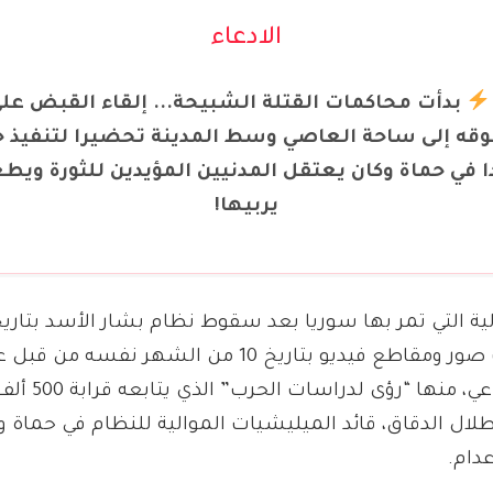
الادعاء
بدأت محاكمات القتلة الشبيحة... إلقاء القبض عل
قه إلى ساحة العاصي وسط المدينة تحضيرا لتنفيذ حك
في حماة وكان يعتقل المدنيين المؤيدين للثورة ويط
يربيها!
ديسمبر 2024، انتشرت صور ومقاطع فيديو بتاريخ 10 من ا
مواقع التواصل 
طلال الدقاق، قائد الميليشيات الموالية للنظام في حماة
دام.