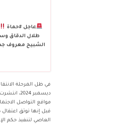
عاجل #حماة
طلال الدقاق وسو
الشبيح معروف جدا 
قيل إنها توثق اعتقال 
العاصي لتنفيذ حكم الإع