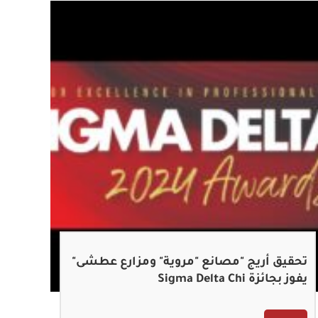
تحقيق أريج "مصانع "مروية" ومزارع عطشى"
يفوز بجائزة Sigma Delta Chi