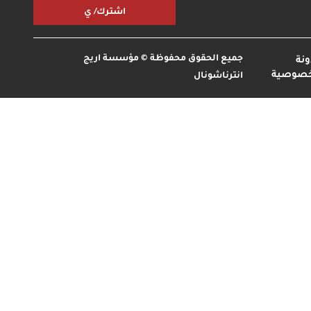
اشترك/ ي
جميع الحقوق محفوظة © مؤسسة اريج
نة
خصوصية
انترناشونال