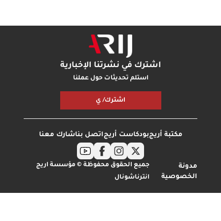
اشترك في نشرتنا الإخبارية
استلم تحديثات حول عملنا
اشترك/ ي
مكتبة أريج
بودكاست أريج
اتصل بنا
شارك معنا
جميع الحقوق محفوظة © مؤسسة اريج
ونة
خصوصية
انترناشونال