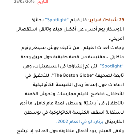
التاريخ :
29/02/2016
29 شباط/ فبراير:
فاز فيلم
“Spotlight”
بجائزة
الأوسكار يوم أمس، عن أفضل فيلم وثائقي استقصائي
أمريكي.
وجاءت أحداث الفيلم – من تأليف جوش سينغر وتوم
ماكارثي – مقتبسة من قصة حقيقية حول فريق وحدة
“Spotlight”
التي تم إنشاؤها في السبعينيات، وهي
تابعة لصحيفة “The Boston Globe”، للتحقيق في
ادعاءات حول إساءة رجال الكنيسة الكاثوليكية
للأطفال، ففضح الفيلم ممارسات وتحرش الكهنة
بالأطفال في أبرشيّة بوسطن لمدة عام كامل، ما أدى
لاستقالة أسقف الكنيسة الكاثولوكية في بوسطن
الكاردينال
برنارد لو في العام 2002.
ولاقى الفيلم ردود أفعال متفاوتة حول العالم؛ إذ ترشح