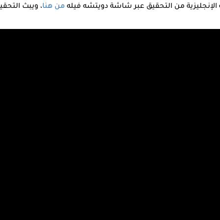
لإنجليزية من التحقيق عبر شاشة دويتشه فيله
من هنا
، ويبث التحقيق