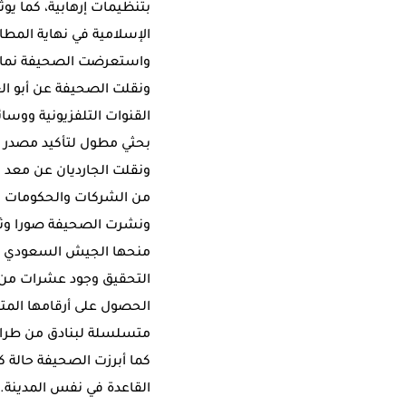
بتنظيمات إرهابية، كما يو
الإسلامية في نهاية المطا
واستعرضت الصحيفة نماذج أ
ونقلت الصحيفة عن أبو الغ
القنوات التلفزيونية ووسا
بحثي مطول لتأكيد مصدر ه
ونقلت الجارديان عن معد ا
من الشركات والحكومات ا
ونشرت الصحيفة صورا وثقه
التحقيق وجود عشرات من ال
الحصول على أرقامها المت
متسلسلة لبنادق من طراز Fn Minimi ومساءلة شركة Fn Hersal البلجيكية ع
كما أبرزت الصحيفة حالة ك
القاعدة في نفس المدينة. 