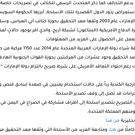
 بدعم التحالف كما ذكر المتحدث الرسمي للكتائب في تصريحات خاصة 
 باستعراض ردود الدول المُصدرة لتلك الأسلحة، أبرزها الحكومة السويس
بتصديرها قنابل يدوية إلى الإمارات عام 2003 وثقها معد التحقيق بحوزة كتائب 
لدفاع الأمريكية (البنتاغون) لشبكة أريج، والذي أقر بوجود حالاتٍ لم
ه يعمل على الحصول على المزيد من المعلومات.
 التحقيق وجود عشرات من المركبتين بحوزة القوات الجنوبية الهادفة
رغم احتواء التعاقد الأمريكي على شرط صريح بالتزام دولة الإمارات “ب
رجية الكندية رداً على حالات استخدام يمنيين في صعدة لبنادق قنص و
جراءات قد تصل إلى وقف تصدير الأسلحة.
لآن التصريح بتصدير أسلحة إلى أطراف مشاركة في الصراع في اليمن ف
ومنهم المملكة المتحدة.
نجليزية
من هنا
املًا من
هنا
، ومتابعة المزيد من الأسلحة التي وثقها معد التحقيق من