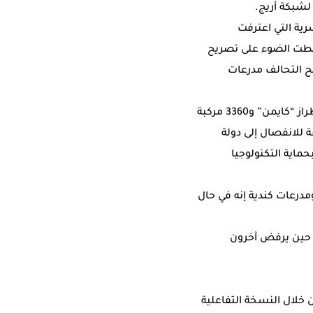
لشبكة أريج.
رية التي اعترفت
أبي العباس، وسلطت الضوء على تصريح
نح التحالف مدرعات
وكان التحقيق قد أبرز صفقة شراء دولة الإمارات العربية المتحدة عام 2014 عدد 1150 مركبة من طراز “كايمن” و3360 مركبة
 للانفصال إلى دولة
حماية التكنولوجيا
مدرعات كندية إنه في حال
ي حين يرفض آخرون
 خلال النسخة التفاعلية