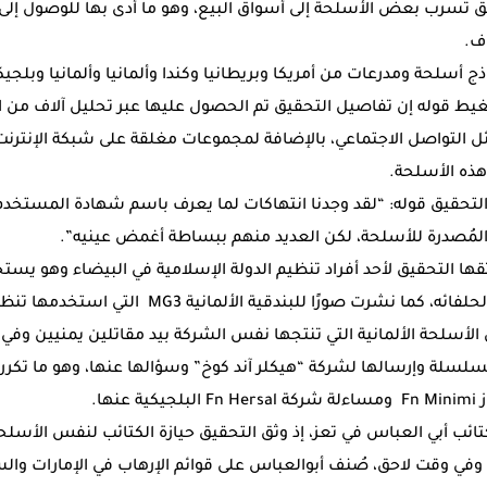
ثق تسرب بعض الأسلحة إلى أسواق البيع، وهو ما أدى بها للوصول إلى 
ف.
سلحة ومدرعات من أمريكا وبريطانيا وكندا وألمانيا وألمانيا وبلجيكا
يط قوله إن تفاصيل التحقيق تم الحصول عليها عبر تحليل آلاف من ال
ئل التواصل الاجتماعي، بالإضافة لمجموعات مغلقة على شبكة الإنترنت،
ذه الأسلحة.
لتحقيق قوله: “لقد وجدنا انتهاكات لما يعرف باسم شهادة المستخدم ا
لمُصدرة للأسلحة، لكن العديد منهم ببساطة أغمض عينيه”.
ا التحقيق لأحد أفراد تنظيم الدولة الإسلامية في البيضاء وهو يست
منحها الجيش السعودي لحلفائه، كما نشرت صورًا للبندق
أسلحة الألمانية التي تنتجها نفس الشركة بيد مقاتلين يمنيين وفي أ
سلسلة وإرسالها لشركة “هيكلر آند كوخ” وسؤالها عنها، وهو ما تكرر
نها.
تائب أبي العباس في تعز، إذ وثق التحقيق حيازة الكتائب لنفس الأسلحة
وفي وقت لاحق، صُنف أبوالعباس على قوائم الإرهاب في الإمارات والس