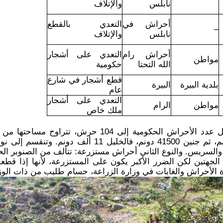
نابلس
والإتلاف
أحراش في
التعدي بالقطع
–
نابلس
والإتلاف
أحراش رام
التعدي على أشجار
مواطن
الله التحتا
حكومية
قطع أشجار في شارع
بلدية البيرة
البيرة
عام
التعدي على أشجار
مواطن
الرام
ملك خاص
أكبرها في طوباس 63 ألف دونم، ثم جنين 41500 دونم، فال
السريس. والنوع الثاني أحراش مستزرعة: تتألف من الصنوبر الحلب
الجهتين لكن الضرر الأكبر يكون على المستزرعة، لأنها إذا قط
ة الأحراش والغابات في وزارة الزراعة، حسام طليب من ذات الوز