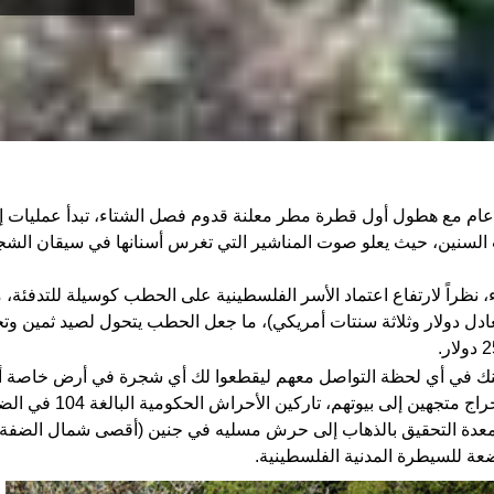
م مع هطول أول قطرة مطر معلنة قدوم فصل الشتاء، تبدأ عمليات إ
 السنين، حيث يعلو صوت المناشير التي تغرس أسنانها في سيقان الشج
، نظراً لارتفاع اعتماد الأسر الفلسطينية على الحطب كوسيلة للتدفئة،
يعادل دولار وثلاثة سنتات أمريكي)، ما جعل الحطب يتحول لصيد ثمين و
نك في أي لحظة التواصل معهم ليقطعوا لك أي شجرة في أرض خاصة أ
إلى بيوتهم، تاركين الأحراش الحكومية البالغة 104 في الضفة الغربية بلا حراسة.
 للسيطرة المدنية الفلسطينية.