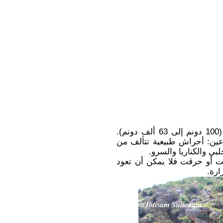
وفق بيانات وزارة الزراعة، يصل عدد الأحراش الحكومية إلى 104 حرش، تتراوح مساحتها من (100 دونم إلى 63 ألف دونم).
خليل 11 ألف دونم. وتنقسم إلى نوعين: أحراش طبيعية تتألف من
ي والكناريا والسرو.
عت أو حرقت فلا يمكن أن تعود
ارة.