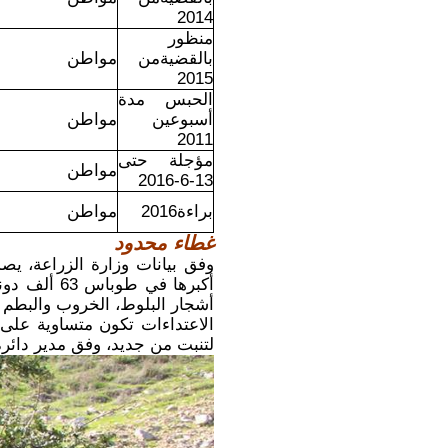
2014
منظور
بالقضيةمن
مواطن
2015
الحبس مدة
أسبوعين
مواطن
2011
مؤجلة حتى
مواطن
13-6-2016
براءة2016
مواطن
غطاء محدود
أشجار البلوط، الخروب والبطم و
الاعتداءات تكون متساوية على 
لتنبت من جديد، وفق مدير دائر