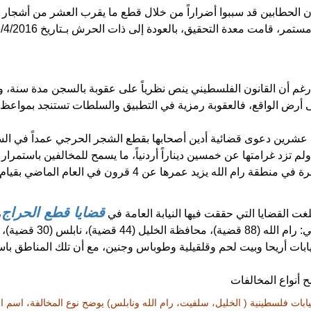
ن الحطابين قد سببوا أضراراً من خلال قطع ما يقرب العشر من أشجار 
رغم أن القانون الفلسطيني ينص نظرياً على عقوبة بالسجن مدة سنة، و
على أرض الواقع، فالعقوبة رمزية في التطبيق والسلطات تستنجد بمواع
شرين دعوى قضائية أدين أصحابها بقطع الشجر الحرجي عمداً في السنوات
م تزد غرامتها عن خمسين ديناراً أردنياً، ما يسمح للمخالفين باستمرار 
مثلا، انتهى اعتداء على شجرة معمرة في منطقة رام الله يزيد عمرها
قضايا قطع الحراج
بلغت القضايا التي حققت فيها النيابة العامة في
ات أريحا وبيت لحم وقلقيلية وطوباس وجنين، مع أن تلك المناطق باستث
أربع نيابات فلسطينية ( الخليل، سلفيت، رام الله ونابلس) يوضح نوع المخالفة، ا