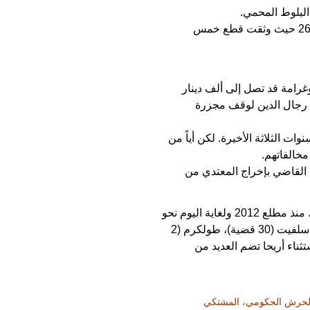
البلوط المحمي.
ولتأكيد استهداف الأحراش بشكل مستمر، قامت معدة التحقيق، بالعودة إلى ذات الحرش بـتاريخ 26/4/2016 حيث وثقت قطع خمس
غرامة قد تصل إلى ألف دينار
ظ رجال الدين لوقف مجزرة
 الثلاثة الأخيرة. لكن أياً من
مخالفاتهم.
 عن 4 قرون في العام الماضي بقيام القاضي بإخراج المعتدي من
، منذ مطلع 2012 ولغاية اليوم نحو
194 قضية توزعت على النحو التالي: رام الله (88 قضية)، محافظة الخليل (44 قضية)، نابلس (30 قضية)، سلفيت (30 قضية)، طولكرم (2
ناء أريحا تضم العديد من
سم الحرش الحكومي، المشتكي