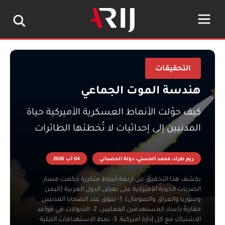
التحقيقات
هندسة الموت الجماعي
كيف حوّلت الأنماط العسكرية الأميركية حياة
المدنيين إلى إحداثيات لا تُخطئها الطائرات
ريم طراد، محمد الحسني، دولة الحصباني
04 آب 2026
يكشف هذا التحقيق عن أربعة أنماط متكررة حكمت مسار
الضربات الجوية الأميركية على بعض الدول العربية (اليمن
وسوريا والعراق والصومال): 1- تفوّق عدد الضحايا المدنيين
مقارنةً بأعداد المستهدفين الفعليين، 2- التحولات في قواعد
الاشتباك مع كل إدارة أميركية، 3- نمط الاستهدافات الليلية