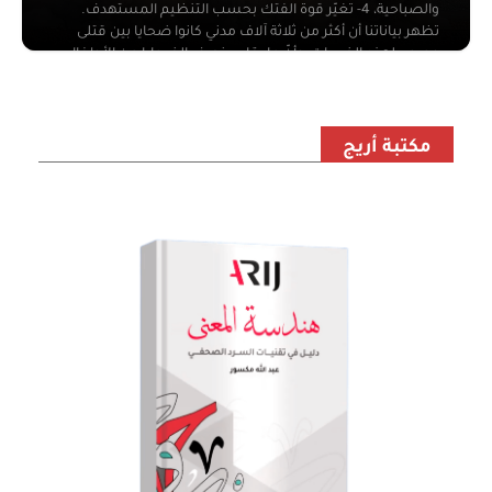
والصباحية، 4- تغيّر قوة الفتك بحسب التنظيم المستهدف.
تظهر بياناتنا أن أكثر من ثلاثة آلاف مدني كانوا ضحايا بين قتلى
وجرحى لهذه الضربات، وأنّ ما يقارب نصف الضحايا من الأطفال.
مكتبة أريج